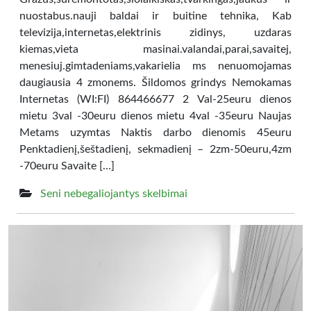
nuostabus.nauji baldai ir buitine tehnika, Kab
televizija,internetas,elektrinis zidinys, uzdaras
kiemas,vieta masinai.valandai,parai,savaitej,
menesiuj.gimtadeniams,vakarielia ms nenuomojamas
daugiausia 4 zmonems. Šildomos grindys Nemokamas
Internetas (WI:FI) 864466677 2 Val-25euru dienos
mietu 3val -30euru dienos mietu 4val -35euru Naujas
Metams uzymtas Naktis darbo dienomis 45euru
Penktadienį,šeštadienį, sekmadienį – 2zm-50euru,4zm
-70euru Savaite […]
Seni nebegaliojantys skelbimai