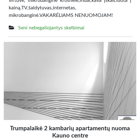
virtuvė, mikrobanginė krosnelė,indai,kava įskaičiuota į
kainą.TV,šaldytuvas,internetas,
mikrobanginė.VAKARĖLIAMS NENUOMOJAM!
Seni nebegaliojantys skelbimai
Trumpalaikė 2 kambarių apartamentų nuoma
Kauno centre