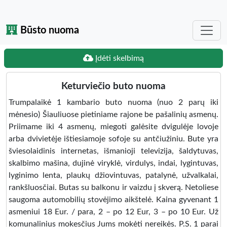
Būsto nuoma
Įdėti skelbimą
Keturviečio buto nuoma
Trumpalaikė 1 kambario buto nuoma (nuo 2 parų iki
mėnesio) Šiauliuose pietiniame rajone be pašalinių asmenų.
Priimame iki 4 asmenų, miegoti galėsite dvigulėje lovoje
arba dvivietėje ištiesiamoje sofoje su antčiužiniu. Bute yra
šviesolaidinis internetas, išmanioji televizija, šaldytuvas,
skalbimo mašina, dujinė viryklė, virdulys, indai, lygintuvas,
lyginimo lenta, plaukų džiovintuvas, patalynė, užvalkalai,
rankšluosčiai. Butas su balkonu ir vaizdu į skverą. Netoliese
saugoma automobilių stovėjimo aikštelė. Kaina gyvenant 1
asmeniui 18 Eur. / para, 2 – po 12 Eur, 3 – po 10 Eur. Už
komunalinius mokesčius Jums mokėti nereikės. P.S. 1 parai