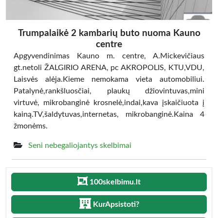
Trumpalaikė 2 kambarių buto nuoma Kauno
centre
Apgyvendinimas Kauno m. centre, A.Mickevičiaus
gt.netoli ŽALGIRIO ARENA, pc AKROPOLIS, KTU,VDU,
Laisvės alėja.Kieme nemokama vieta automobiliui.
Patalynė,rankšluosčiai, plaukų džiovintuvas,mini
virtuvė, mikrobanginė krosnelė,indai,kava įskaičiuota į
kainą.TV,šaldytuvas,internetas, mikrobanginė.Kaina 4
žmonėms.
Seni nebegaliojantys skelbimai
100skelbimu.lt
KurApsistoti?