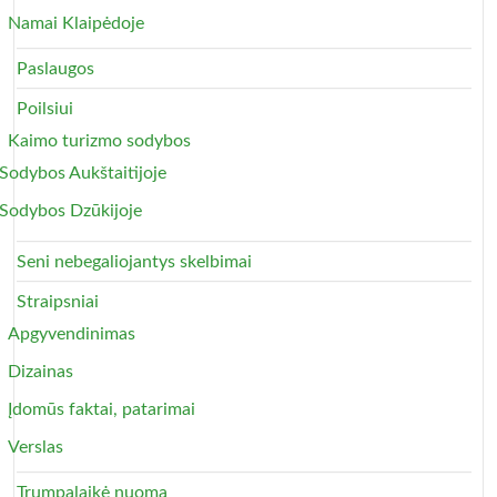
Namai Klaipėdoje
Paslaugos
Poilsiui
Kaimo turizmo sodybos
Sodybos Aukštaitijoje
Sodybos Dzūkijoje
Seni nebegaliojantys skelbimai
Straipsniai
Apgyvendinimas
Dizainas
Įdomūs faktai, patarimai
Verslas
Trumpalaikė nuoma