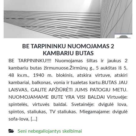
BE TARPININKU NUOMOJAMAS 2
KAMBARIU BUTAS
BE TARPININKU!!!! Nuomojamas šiltas ir jaukus 2
kambariu butas žirmunuose.Žirmūnų g., 5 aukštas iš 5,
48 kv.m., 1940 m. blokinis, atskira virtuve, atskiri
kambariai, balkonas, vonia ir tualetas kartu.BUTAS JAU
LAISVAS, GALITE APŽIŪRĖTI JUMS PATOGIU METU.
NUOMOJAMAME BUTE YRA VISI BALDAI Virtuvėje:
spintelės, virtuvės baldai. Svetainėje: dvigulė lova,
spintos, staliukas, TV staliukas. Miegamajame: dvigulė
sofa-lova, […]
Seni nebegaliojantys skelbimai