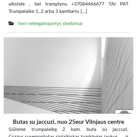
aikstele , bei tramplynu +37064466677 TAI PAT
Trumpalaike 1, 2 arba 3 kambariu […]
Seni nebegaliojantys skelbimai
Butas su jaccuzi, nuo 25eur Vilnjaus centre
Siūlome trumpalaikę 2 kam. buta su jaccuzi.
Grazus,suremontotas,siolaikiskas,tvarkingas,jaukus ir