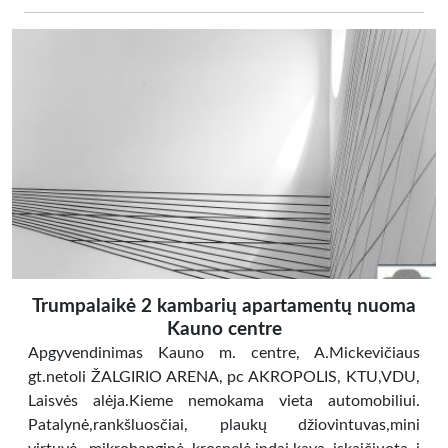
Trumpalaikė 2 kambarių apartamentų nuoma
Kauno centre
Apgyvendinimas Kauno m. centre, A.Mickevičiaus
gt.netoli ŽALGIRIO ARENA, pc AKROPOLIS, KTU,VDU,
Laisvės alėja.Kieme nemokama vieta automobiliui.
Patalynė,rankšluosčiai, plaukų džiovintuvas,mini