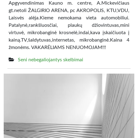
Apgyvendinimas Kauno m. centre, A.Mickevičiaus
gt.netoli ŽALGIRIO ARENA, pc AKROPOLIS, KTU,VDU,
Laisvės alėja.Kieme nemokama vieta automobiliui.
Patalynė,rankšluosčiai, plaukų džiovintuvas,mini
virtuvė, mikrobanginė krosnelė,indai,kava įskaičiuota į
kainą.TV,šaldytuvas,internetas, mikrobanginė.Kaina 4
žmonėms. VAKARĖLIAMS NENUOMOJAM!!!
Seni nebegaliojantys skelbimai