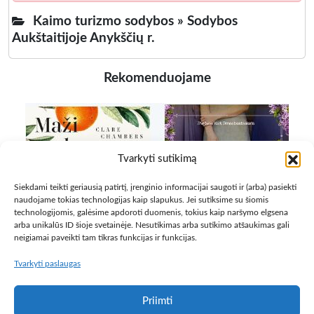
Kaimo turizmo sodybos »
Sodybos
Aukštaitijoje Anykščių r.
Rekomenduojame
Tvarkyti sutikimą
Siekdami teikti geriausią patirtį, įrenginio informacijai saugoti ir (arba) pasiekti
naudojame tokias technologijas kaip slapukus. Jei sutiksime su šiomis
technologijomis, galėsime apdoroti duomenis, tokius kaip naršymo elgsena
arba unikalūs ID šioje svetainėje. Nesutikimas arba sutikimo atšaukimas gali
neigiamai paveikti tam tikras funkcijas ir funkcijas.
Tvarkyti paslaugas
Priimti