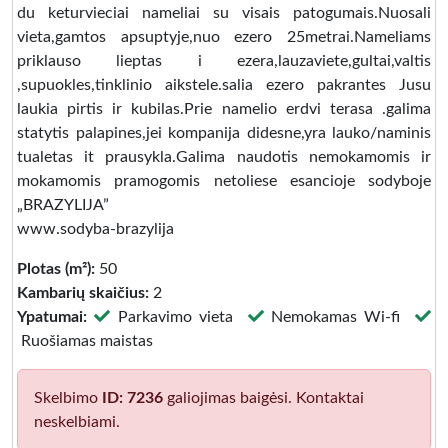
du keturvieciai nameliai su visais patogumais.Nuosali
vieta,gamtos apsuptyje,nuo ezero 25metrai.Nameliams
priklauso lieptas i ezera,lauzaviete,gultai,valtis
,supuokles,tinklinio aikstele.salia ezero pakrantes Jusu
laukia pirtis ir kubilas.Prie namelio erdvi terasa .galima
statytis palapines,jei kompanija didesne,yra lauko/naminis
tualetas it prausykla.Galima naudotis nemokamomis ir
mokamomis pramogomis netoliese esancioje sodyboje
„BRAZYLIJA”
www.sodyba-brazylija
Plotas (m²):
50
Kambarių skaičius:
2
Ypatumai:
Parkavimo vieta
Nemokamas Wi-fi
Ruošiamas maistas
Skelbimo
ID: 7236
galiojimas baigėsi. Kontaktai
neskelbiami.