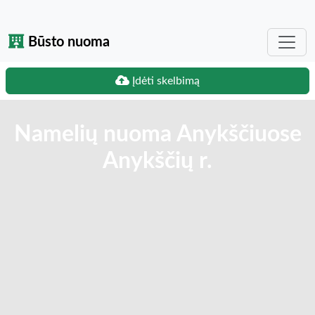
Būsto nuoma
Įdėti skelbimą
Namelių nuoma Anykščiuose
Anykščių r.