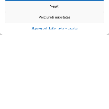
Neigti
Peržiūrėti nuostatas
Slapukų politika
Kontaktai – pagalba
10 €
Namelių nuoma Molėtų raj.
APIE SODYBĄ „PRIE LABANORO” Sodybą įsikūrusi prie
Labanoro girios ant Šlavino ežero kranto. Jos teritorija
siekia 6 hektarus. Siūlome ilsėtis šešiuose atskiruose
nameliuose, puiki vieta atitrūkti nuo meisto šurmulio
šeimai. SIŪLOMI NAMELIAI: * Žvejo (iki 4 vietų), *
Pakrantės namukas (iki 6vietų), * Didysis namas (iki
15vietų), * Didelis miegamasis (10 vietų), * Svočios