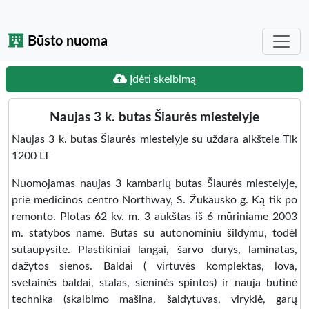
Būsto nuoma
Įdėti skelbimą
Naujas 3 k. butas Šiaurės miestelyje
Naujas 3 k. butas Šiaurės miestelyje su uždara aikštele Tik
1200 LT
Nuomojamas naujas 3 kambarių butas Šiaurės miestelyje,
prie medicinos centro Northway, S. Žukausko g. Ką tik po
remonto. Plotas 62 kv. m. 3 aukštas iš 6 mūriniame 2003
m. statybos name. Butas su autonominiu šildymu, todėl
sutaupysite. Plastikiniai langai, šarvo durys, laminatas,
dažytos sienos. Baldai ( virtuvės komplektas, lova,
svetainės baldai, stalas, sieninės spintos) ir nauja butinė
technika (skalbimo mašina, šaldytuvas, viryklė, garų