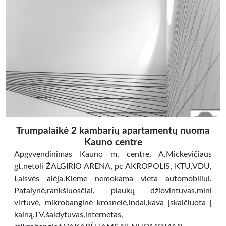
Trumpalaikė 2 kambarių apartamentų nuoma
Kauno centre
Apgyvendinimas Kauno m. centre, A.Mickevičiaus
gt.netoli ŽALGIRIO ARENA, pc AKROPOLIS, KTU,VDU,
Laisvės alėja.Kieme nemokama vieta automobiliui.
Patalynė,rankšluosčiai, plaukų džiovintuvas,mini
virtuvė, mikrobanginė krosnelė,indai,kava įskaičiuota į
kainą.TV,šaldytuvas,internetas,