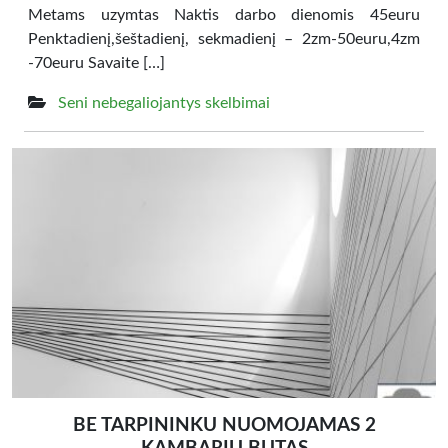
Metams uzymtas Naktis darbo dienomis 45euru
Penktadienį,šeštadienį, sekmadienį – 2zm-50euru,4zm
-70euru Savaite […]
Seni nebegaliojantys skelbimai
BE TARPININKU NUOMOJAMAS 2