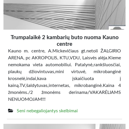
Trumpalaikė 2 kambarių buto nuoma Kauno
centre
Kauno m. centre, A.Mickevičiaus gt.netoli ŽALGIRIO
ARENA, pc AKROPOLIS, KTU,VDU, Laisvės alėja.Kieme
nemokama vieta automobiliui. Patalynė,rankšluosčiai,
plaukų džiovintuvas,mini virtuvė, mikrobanginė
krosnelė,indai,kava įskaičiuota į
kainą.TV,šaldytuvas,internetas, mikrobanginė.Kaina 4
žmonėms./2 žmonėms derinama/VAKARĖLIAMS
NENUOMOJAM!!!
Seni nebegaliojantys skelbimai