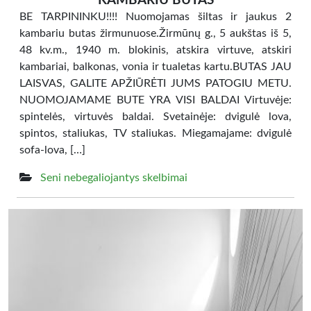
KAMBARIU BUTAS
BE TARPININKU!!!! Nuomojamas šiltas ir jaukus 2
kambariu butas žirmunuose.Žirmūnų g., 5 aukštas iš 5,
48 kv.m., 1940 m. blokinis, atskira virtuve, atskiri
kambariai, balkonas, vonia ir tualetas kartu.BUTAS JAU
LAISVAS, GALITE APŽIŪRĖTI JUMS PATOGIU METU.
NUOMOJAMAME BUTE YRA VISI BALDAI Virtuvėje:
spintelės, virtuvės baldai. Svetainėje: dvigulė lova,
spintos, staliukas, TV staliukas. Miegamajame: dvigulė
sofa-lova, […]
Seni nebegaliojantys skelbimai