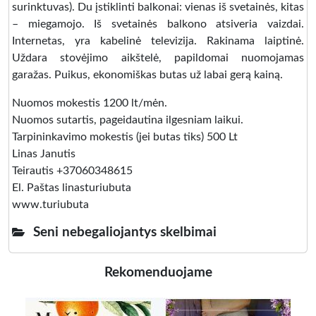
surinktuvas). Du įstiklinti balkonai: vienas iš svetainės, kitas
– miegamojo. Iš svetainės balkono atsiveria vaizdai.
Internetas, yra kabelinė televizija. Rakinama laiptinė.
Uždara stovėjimo aikštelė, papildomai nuomojamas
garažas. Puikus, ekonomiškas butas už labai gerą kainą.
Nuomos mokestis 1200 lt/mėn.
Nuomos sutartis, pageidautina ilgesniam laikui.
Tarpininkavimo mokestis (jei butas tiks) 500 Lt
Linas Janutis
Teirautis +37060348615
El. Paštas linasturiubuta
www.turiubuta
Seni nebegaliojantys skelbimai
Rekomenduojame