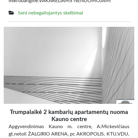
mikrobanginė.VAKARĖLIAMS NENUOMOJAM!
Seni nebegaliojantys skelbimai
Trumpalaikė 2 kambarių apartamentų nuoma
Kauno centre
Apgyvendinimas Kauno m. centre, A.Mickevičiaus
gt.netoli ŽALGIRIO ARENA, pc AKROPOLIS, KTU,VDU,