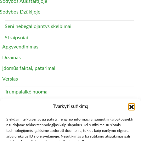
Sodybos Aukštaitijoje
Sodybos Dzūkijoje
Seni nebegaliojantys skelbimai
Straipsniai
Apgyvendinimas
Dizainas
Įdomūs faktai, patarimai
Verslas
Trumpalaikė nuoma
Apartamentai
Tvarkyti sutikimą
Svečių namai
Siekdami teikti geriausią patirtį, įrenginio informacijai saugoti ir (arba) pasiekti
naudojame tokias technologijas kaip slapukus. Jei sutiksime su šiomis
technologijomis, galėsime apdoroti duomenis, tokius kaip naršymo elgsena
arba unikalūs ID šioje svetainėje. Nesutikimas arba sutikimo atšaukimas gali