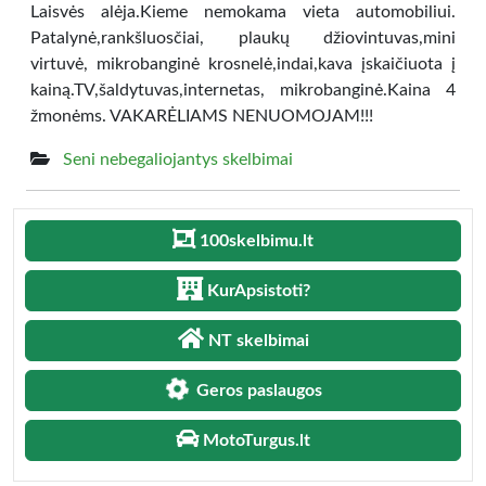
Laisvės alėja.Kieme nemokama vieta automobiliui.
Patalynė,rankšluosčiai, plaukų džiovintuvas,mini
virtuvė, mikrobanginė krosnelė,indai,kava įskaičiuota į
kainą.TV,šaldytuvas,internetas, mikrobanginė.Kaina 4
žmonėms. VAKARĖLIAMS NENUOMOJAM!!!
Seni nebegaliojantys skelbimai
100skelbimu.lt
KurApsistoti?
NT skelbimai
Geros paslaugos
MotoTurgus.lt