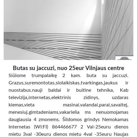
Butas su jaccuzi, nuo 25eur Vilnjaus centre
Siūlome trumpalaikę 2 kam. buta su jaccuzi.
Grazus,suremontotas,siolaikiskas,tvarkingas,jaukus ir
nuostabus.nauji baldai ir buitine tehnika, Kab
televizija,internetas,elektrinis zidinys, uzdaras
kiemas,vieta masinai.valandai,parai,savaitej,
menesiuj.gimtadeniams,vakarielia ms nenuomojamas
daugiausia 4 zmonems. Šildomos grindys Nemokamas
Internetas (WI:FI) 864466677 2 Val-25euru dienos
mietu 3val -30euru dienos mietu 4val -35euru Naujas