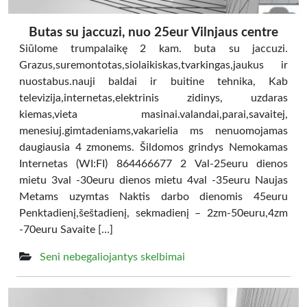
Butas su jaccuzi, nuo 25eur Vilnjaus centre
Siūlome trumpalaikę 2 kam. buta su jaccuzi.
Grazus,suremontotas,siolaikiskas,tvarkingas,jaukus ir
nuostabus.nauji baldai ir buitine tehnika, Kab
televizija,internetas,elektrinis zidinys, uzdaras
kiemas,vieta masinai.valandai,parai,savaitej,
menesiuj.gimtadeniams,vakarielia ms nenuomojamas
daugiausia 4 zmonems. Šildomos grindys Nemokamas
Internetas (WI:FI) 864466677 2 Val-25euru dienos
mietu 3val -30euru dienos mietu 4val -35euru Naujas
Metams uzymtas Naktis darbo dienomis 45euru
Penktadienį,šeštadienį, sekmadienį – 2zm-50euru,4zm
-70euru Savaite […]
Seni nebegaliojantys skelbimai