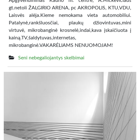
Apgyvendinimas Kauno m. centre, A.Mickevičiaus
gt.netoli ŽALGIRIO ARENA, pc AKROPOLIS, KTU,VDU,
Laisvės alėja.Kieme nemokama vieta automobiliui.
Patalynė,rankšluosčiai, plaukų džiovintuvas,mini
virtuvė, mikrobanginė krosnelė,indai,kava įskaičiuota į
kainą.TV,šaldytuvas,internetas,
mikrobanginė.VAKARĖLIAMS NENUOMOJAM!
Seni nebegaliojantys skelbimai