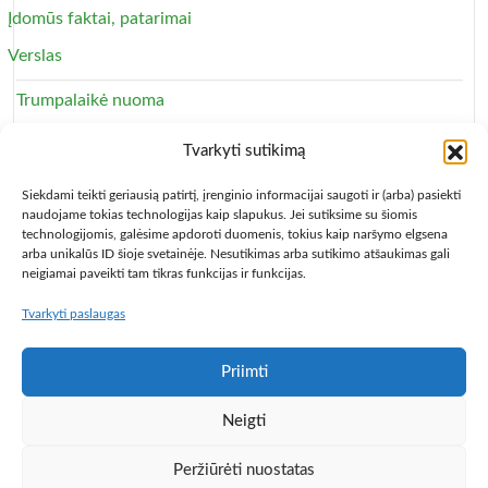
Įdomūs faktai, patarimai
Verslas
Trumpalaikė nuoma
Apartamentai
Tvarkyti sutikimą
Svečių namai
Siekdami teikti geriausią patirtį, įrenginio informacijai saugoti ir (arba) pasiekti
naudojame tokias technologijas kaip slapukus. Jei sutiksime su šiomis
technologijomis, galėsime apdoroti duomenis, tokius kaip naršymo elgsena
arba unikalūs ID šioje svetainėje. Nesutikimas arba sutikimo atšaukimas gali
neigiamai paveikti tam tikras funkcijas ir funkcijas.
Tvarkyti paslaugas
Copyright © 2013 – 2026
Būsto nuoma
- Butų, kambarių,
apartamentų ir patalpų nuomos skelbimai
Paslaugų taisyklės
Privatumo politika
Kontaktai
Priimti
Programa Centas
Populiariausios knygos
Knygos pigiau,
Neigti
vadovėliai
Pigusskrydis.lt
Baldų mugė
Auto skelbimai
# >
Jūsų nuoroda!
< #
Peržiūrėti nuostatas