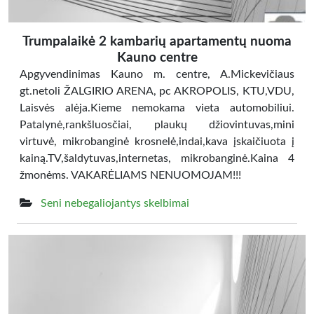
Trumpalaikė 2 kambarių apartamentų nuoma
Kauno centre
Apgyvendinimas Kauno m. centre, A.Mickevičiaus
gt.netoli ŽALGIRIO ARENA, pc AKROPOLIS, KTU,VDU,
Laisvės alėja.Kieme nemokama vieta automobiliui.
Patalynė,rankšluosčiai, plaukų džiovintuvas,mini
virtuvė, mikrobanginė krosnelė,indai,kava įskaičiuota į
kainą.TV,šaldytuvas,internetas, mikrobanginė.Kaina 4
žmonėms. VAKARĖLIAMS NENUOMOJAM!!!
Seni nebegaliojantys skelbimai