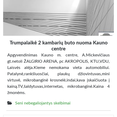
Trumpalaikė 2 kambarių buto nuoma Kauno
centre
Apgyvendinimas Kauno m. centre, A.Mickevičiaus
gt.netoli ŽALGIRIO ARENA, pc AKROPOLIS, KTU,VDU,
Laisvės alėja.Kieme nemokama vieta automobiliui.
Patalynė,rankšluosčiai, plaukų džiovintuvas,mini
virtuvė, mikrobanginė krosnelė,indai,kava įskaičiuota į
kainą.TV,šaldytuvas,internetas, mikrobanginė.Kaina 4
žmonėms.
Seni nebegaliojantys skelbimai