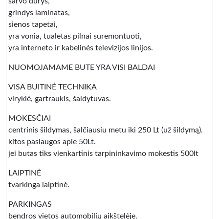
šarvo durys,
grindys laminatas,
sienos tapetai,
yra vonia, tualetas pilnai suremontuoti,
yra interneto ir kabelinės televizijos linijos.
NUOMOJAMAME BUTE YRA VISI BALDAI
VISA BUITINĖ TECHNIKA
viryklė, gartraukis, šaldytuvas.
MOKESČIAI
centrinis šildymas, šalčiausiu metu iki 250 Lt (už šildymą).
kitos paslaugos apie 50Lt.
jei butas tiks vienkartinis tarpininkavimo mokestis 500lt
LAIPTINĖ
tvarkinga laiptinė.
PARKINGAS
bendros vietos automobilių aikštelėje.