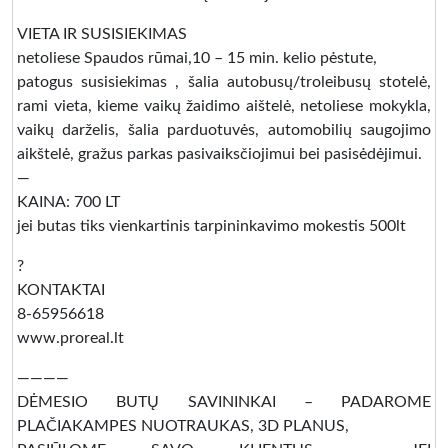
VIETA IR SUSISIEKIMAS
netoliese Spaudos rūmai,10 – 15 min. kelio pėstute,
patogus susisiekimas , šalia autobusų/troleibusų stotelė,
rami vieta, kieme vaikų žaidimo aištelė, netoliese mokykla,
vaikų darželis, šalia parduotuvės, automobilių saugojimo
aikštelė, gražus parkas pasivaiksčiojimui bei pasisėdėjimui.
—
KAINA: 700 LT
jei butas tiks vienkartinis tarpininkavimo mokestis 500lt
?
KONTAKTAI
8-65956618
www.proreal.lt
————
DĖMESIO BUTŲ SAVININKAI – PADAROME
PLAČIAKAMPES NUOTRAUKAS, 3D PLANUS,