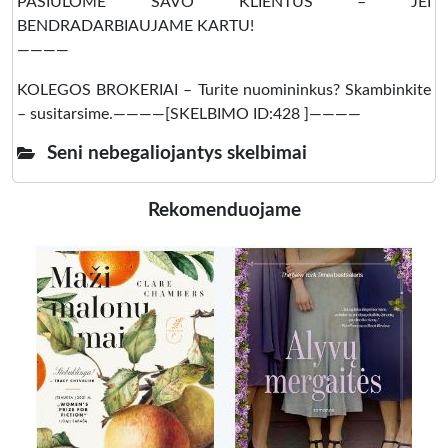
PASIŪLOME SAVO KLIENTUS – JEI
BENDRADARBIAUJAME KARTU!
————
KOLEGOS BROKERIAI – Turite nuomininkus? Skambinkite
– susitarsime.————[SKELBIMO ID:428 ]————
Seni nebegaliojantys skelbimai
Rekomenduojame