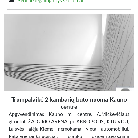
Seni nebegaliojantys skelbimai
Trumpalaikė 2 kambarių buto nuoma Kauno
centre
Apgyvendinimas Kauno m. centre, A.Mickevičiaus
gt.netoli ŽALGIRIO ARENA, pc AKROPOLIS, KTU,VDU,
Laisvės alėja.Kieme nemokama vieta automobiliui.
Patalynė,rankšluosčiai, plaukų džiovintuvas,mini