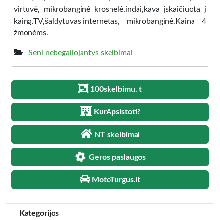
virtuvė, mikrobanginė krosnelė,indai,kava įskaičiuota į
kainą.TV,šaldytuvas,internetas, mikrobanginė.Kaina 4
žmonėms.
Seni nebegaliojantys skelbimai
100skelbimu.lt
KurApsistoti?
NT skelbimai
Geros paslaugos
MotoTurgus.lt
Kategorijos