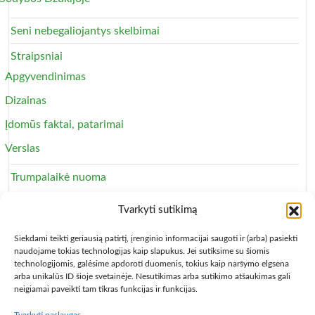
Seni nebegaliojantys skelbimai
Straipsniai
Apgyvendinimas
Dizainas
Įdomūs faktai, patarimai
Verslas
Trumpalaikė nuoma
Apartamentai
Tvarkyti sutikimą
Svečių namai
Siekdami teikti geriausią patirtį, įrenginio informacijai saugoti ir (arba) pasiekti
naudojame tokias technologijas kaip slapukus. Jei sutiksime su šiomis
technologijomis, galėsime apdoroti duomenis, tokius kaip naršymo elgsena
arba unikalūs ID šioje svetainėje. Nesutikimas arba sutikimo atšaukimas gali
neigiamai paveikti tam tikras funkcijas ir funkcijas.