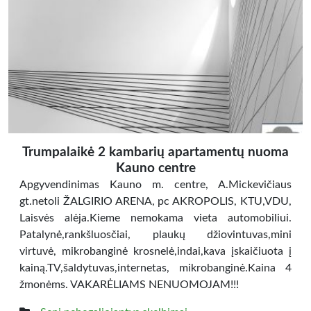
Trumpalaikė 2 kambarių apartamentų nuoma
Kauno centre
Apgyvendinimas Kauno m. centre, A.Mickevičiaus
gt.netoli ŽALGIRIO ARENA, pc AKROPOLIS, KTU,VDU,
Laisvės alėja.Kieme nemokama vieta automobiliui.
Patalynė,rankšluosčiai, plaukų džiovintuvas,mini
virtuvė, mikrobanginė krosnelė,indai,kava įskaičiuota į
kainą.TV,šaldytuvas,internetas, mikrobanginė.Kaina 4
žmonėms. VAKARĖLIAMS NENUOMOJAM!!!