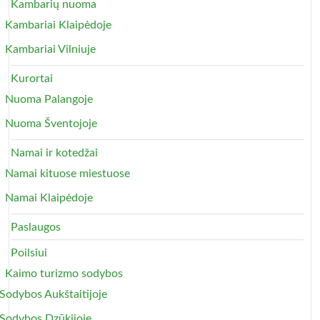
Kambarių nuoma
Kambariai Klaipėdoje
Kambariai Vilniuje
Kurortai
Nuoma Palangoje
Nuoma Šventojoje
Namai ir kotedžai
Namai kituose miestuose
Namai Klaipėdoje
Paslaugos
Poilsiui
Kaimo turizmo sodybos
Sodybos Aukštaitijoje
Sodybos Dzūkijoje