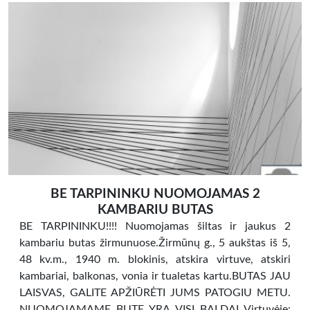
BE TARPININKU NUOMOJAMAS 2
KAMBARIU BUTAS
BE TARPININKU!!!! Nuomojamas šiltas ir jaukus 2
kambariu butas žirmunuose.Žirmūnų g., 5 aukštas iš 5,
48 kv.m., 1940 m. blokinis, atskira virtuve, atskiri
kambariai, balkonas, vonia ir tualetas kartu.BUTAS JAU
LAISVAS, GALITE APŽIŪRĖTI JUMS PATOGIU METU.
NUOMOJAMAME BUTE YRA VISI BALDAI Virtuvėje: