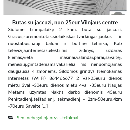
Butas su jaccuzi, nuo 25eur Vilnjaus centre
Siūlome trumpalaikę 2 kam. buta su jaccuzi.
Grazus,suremontotas,siolaikiskas,tvarkingas,jaukus ir
nuostabus.nauji baldai ir buitine tehnika, Kab
televizija,internetas,elektrinis zidinys, uzdaras
kiemas,vieta masinai.valandai,parai,savaitej,
menesiuj.gimtadeniams,vakarielia ms nenuomojamas
daugiausia 4 zmonems. Šildomos grindys Nemokamas
Internetas (WI:FI) 864466677 2 Val-25euru dienos
mietu 3val -30euru dienos mietu 4val -35euru Naujas
Metams uzymtas Naktis darbo dienomis 45euru
Penktadienį,šeštadienį, sekmadienį – 2zm-50euru,4zm
-70euru Savaite […]
Seni nebegaliojantys skelbimai