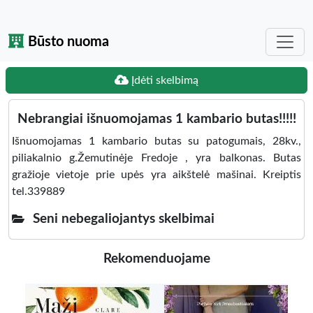
Būsto nuoma
Įdėti skelbimą
Nebrangiai išnuomojamas 1 kambario butas!!!!!
Išnuomojamas 1 kambario butas su patogumais, 28kv.,
piliakalnio g.Žemutinėje Fredoje , yra balkonas. Butas
gražioje vietoje prie upės yra aikštelė mašinai. Kreiptis
tel.339889
Seni nebegaliojantys skelbimai
Rekomenduojame