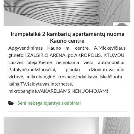
Trumpalaikė 2 kambarių apartamentų nuoma
Kauno centre
Apgyvendinimas Kauno m. centre, A.Mickevičiaus
gt.netoli ŽALGIRIO ARENA, pc AKROPOLIS, KTU,VDU,
Laisvės alėja.Kieme nemokama vieta automobiliui.
Patalynė,rankšluosčiai, plaukų džiovintuvas,mini
virtuvė, mikrobanginė krosnelė,indai,kava įskaičiuota į
kainą.TV,šaldytuvas,internetas,
mikrobanginė.VAKARĖLIAMS NENUOMOJAM!
Seni nebegaliojantys skelbimai