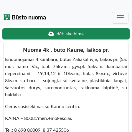
Būsto nuoma
Įdėti skelbimą
Nuoma 4k . buto Kaune, Taikos pr.
Išnuomojamas 4 kambarių butas Žaliakalnyje, Taikos pr. (5a.
mūr. namo IVa., b.pl. 75kv.m., gyv.pl. 55kv.m., kambariai
nepereinami – 19,14,12 ir 10kv.m., holas 8kv.m., virtuvė
8kv.m. su baru – sujungta su svetaine, plastikiniai langai,
šarvuotos durys, suremontuotas, rakinama laiptinė, su
baldais).
Geras susisiekimas su Kauno centru.
KAINA – 800Lt/mėn.+mokesčiai.
Tel.: 8 698 86009, 8 37 425506