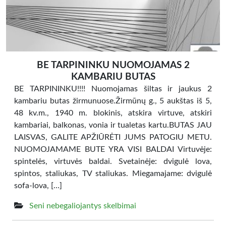
BE TARPININKU NUOMOJAMAS 2
KAMBARIU BUTAS
BE TARPININKU!!!! Nuomojamas šiltas ir jaukus 2
kambariu butas žirmunuose.Žirmūnų g., 5 aukštas iš 5,
48 kv.m., 1940 m. blokinis, atskira virtuve, atskiri
kambariai, balkonas, vonia ir tualetas kartu.BUTAS JAU
LAISVAS, GALITE APŽIŪRĖTI JUMS PATOGIU METU.
NUOMOJAMAME BUTE YRA VISI BALDAI Virtuvėje:
spintelės, virtuvės baldai. Svetainėje: dvigulė lova,
spintos, staliukas, TV staliukas. Miegamajame: dvigulė
sofa-lova, […]
Seni nebegaliojantys skelbimai