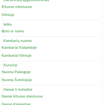
Darbininkų apgyvendinimas
Kituose miestuose
Vilniuje
Ieško
Buto ar namo
Kambarių nuoma
Kambariai Klaipėdoje
Kambariai Vilniuje
Kurortai
Nuoma Palangoje
Nuoma Šventojoje
Namai ir kotedžai
Namai kituose miestuose
Namai Klaipėdoje