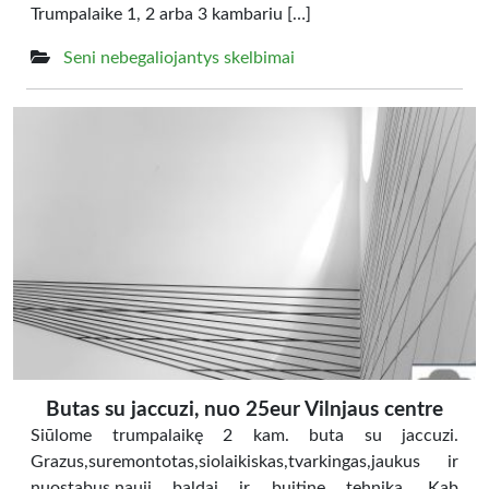
Trumpalaike 1, 2 arba 3 kambariu […]
Seni nebegaliojantys skelbimai
Butas su jaccuzi, nuo 25eur Vilnjaus centre
Siūlome trumpalaikę 2 kam. buta su jaccuzi.
Grazus,suremontotas,siolaikiskas,tvarkingas,jaukus ir
nuostabus.nauji baldai ir buitine tehnika, Kab