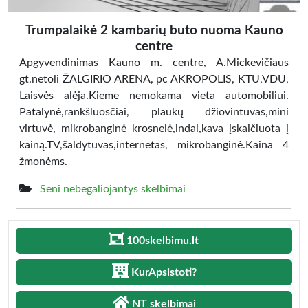
Trumpalaikė 2 kambarių buto nuoma Kauno
centre
Apgyvendinimas Kauno m. centre, A.Mickevičiaus
gt.netoli ŽALGIRIO ARENA, pc AKROPOLIS, KTU,VDU,
Laisvės alėja.Kieme nemokama vieta automobiliui.
Patalynė,rankšluosčiai, plaukų džiovintuvas,mini
virtuvė, mikrobanginė krosnelė,indai,kava įskaičiuota į
kainą.TV,šaldytuvas,internetas, mikrobanginė.Kaina 4
žmonėms.
Seni nebegaliojantys skelbimai
100skelbimu.lt
KurApsistoti?
NT skelbimai