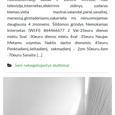
televizija,internetas,elektrinis zidinys, uzdaras
kiemas,vieta masinai.valandai,parai,savaitej,
menesiuj.gimtadeniams,vakarielia ms nenuomojamas
daugiausia 4 zmonems. Šildomos grindys Nemokamas
Internetas (WI:FI) 864466677 2 Val-25euru dienos
mietu 3val -30euru dienos mietu 4val -35euru Naujas
Metams uzymtas Naktis darbo dienomis 45euru
Penktadienį,šeštadienį, sekmadienį – 2zm-50euru,4zm
-70euru Savaite […]
Seni nebegaliojantys skelbimai