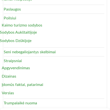
Paslaugos
Poilsiui
Kaimo turizmo sodybos
Sodybos Aukštaitijoje
Sodybos Dzūkijoje
Seni nebegaliojantys skelbimai
Straipsniai
Apgyvendinimas
Dizainas
Įdomūs faktai, patarimai
Verslas
Trumpalaikė nuoma