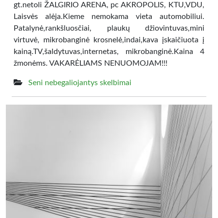
gt.netoli ŽALGIRIO ARENA, pc AKROPOLIS, KTU,VDU,
Laisvės alėja.Kieme nemokama vieta automobiliui.
Patalynė,rankšluosčiai, plaukų džiovintuvas,mini
virtuvė, mikrobanginė krosnelė,indai,kava įskaičiuota į
kainą.TV,šaldytuvas,internetas, mikrobanginė.Kaina 4
žmonėms. VAKARĖLIAMS NENUOMOJAM!!!
Seni nebegaliojantys skelbimai