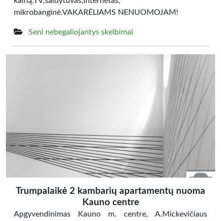
kainą.TV,šaldytuvas,internetas,
mikrobanginė.VAKARĖLIAMS NENUOMOJAM!
Seni nebegaliojantys skelbimai
Trumpalaikė 2 kambarių apartamentų nuoma
Kauno centre
Apgyvendinimas Kauno m. centre, A.Mickevičiaus