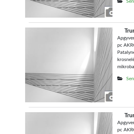
Sen
Tru
Apgyven
pc AKRO
Patalyn
krosne
mikrob
Sen
Tru
Apgyven
pc AKRO