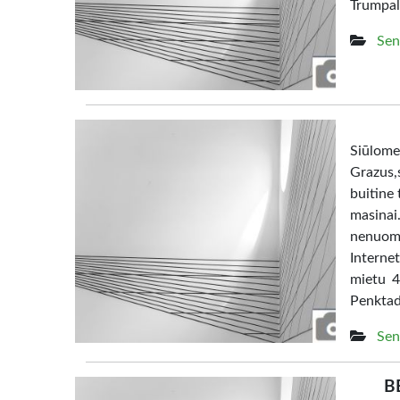
Trumpal
Sen
Siūl
Grazus,s
buitine 
masina
nenuom
Interne
mietu 4
Penktad
Sen
B