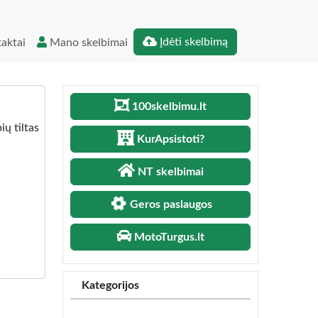
Įdėti skelbimą
aktai
Mano skelbimai
100skelbimu.lt
ų tiltas
KurApsistoti?
NT skelbimai
Geros paslaugos
MotoTurgus.lt
Kategorijos