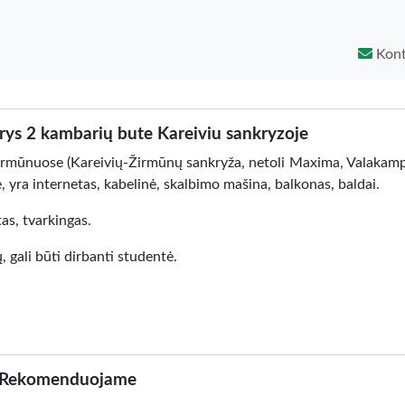
Kont
s 2 kambarių bute Kareiviu sankryzoje
mūnuose (Kareivių-Žirmūnų sankryža, netoli Maxima, Valakampi
, yra internetas, kabelinė, skalbimo mašina, balkonas, baldai.
as, tvarkingas.
 gali būti dirbanti studentė.
Rekomenduojame