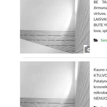
BE TAR
žirmunu
virtuve
LAISV
BUTE YRA
lova, sp
Sen
Kauno m
KTU,V
Patalyn
krosne
mikrob
NENUO