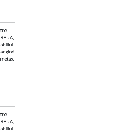
tre
 ARENA,
biliui.
banginė
netas,
tre
 ARENA,
biliui.