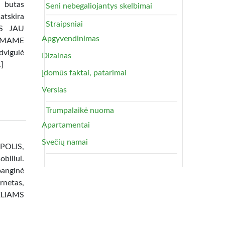
 butas
Seni nebegaliojantys skelbimai
atskira
Straipsniai
TAS JAU
Apgyvendinimas
AMAME
dvigulė
Dizainas
…]
Įdomūs faktai, patarimai
Verslas
Trumpalaikė nuoma
Apartamentai
Svečių namai
OPOLIS,
liui.
banginė
netas,
ĖLIAMS