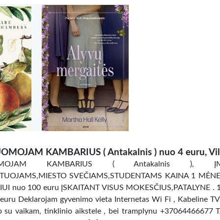
OMOJAM KAMBARIUS ( Antakalnis ) nuo 4 euru, Vil
OMOJAM KAMBARIUS ( Antakalnis ), ĮM
TUOJAMS,MIESTO SVEČIAMS,STUDENTAMS KAINA 1 MĖNES
UI nuo 100 euru ĮSKAITANT VISUS MOKESČIUS,PATALYNE . 
uru Deklarojam gyvenimo vieta Internetas Wi Fi , Kabeline TV
ro su vaikam, tinklinio aikstele , bei tramplynu +37064466677 