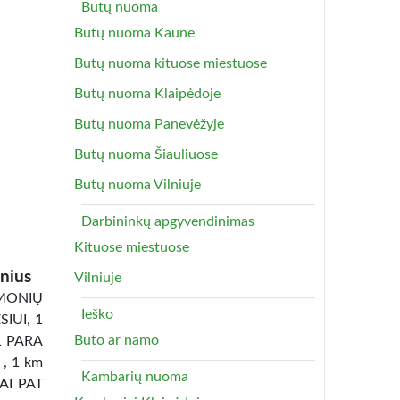
Butų nuoma
Butų nuoma Kaune
Butų nuoma kituose miestuose
Butų nuoma Klaipėdoje
Butų nuoma Panevėžyje
Butų nuoma Šiauliuose
Butų nuoma Vilniuje
Darbininkų apgyvendinimas
Kituose miestuose
nius
Vilniuje
ONIŲ
Ieško
IUI, 1
Buto ar namo
1 PARA
 , 1 km
Kambarių nuoma
TAI PAT