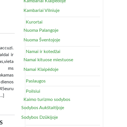
Kambariai Klaipėdoje
Kambariai Vilniuje
Kurortai
Nuoma Palangoje
Nuoma Šventojoje
uzi.
Namai ir kotedžai
ldai ir
Namai kituose miestuose
as,vieta
lia ms
Namai Klaipėdoje
okamas
Paslaugos
 dienos
45euru
Poilsiui
[…]
Kaimo turizmo sodybos
Sodybos Aukštaitijoje
Sodybos Dzūkijoje
S