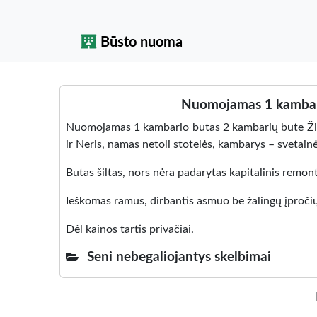
Būsto nuoma
Nuomojamas 1 kambary
Nuomojamas 1 kambario butas 2 kambarių bute Žir
ir Neris, namas netoli stotelės, kambarys – svetainė
Butas šiltas, nors nėra padarytas kapitalinis remont
Ieškomas ramus, dirbantis asmuo be žalingų įpročių,
Dėl kainos tartis privačiai.
Seni nebegaliojantys skelbimai