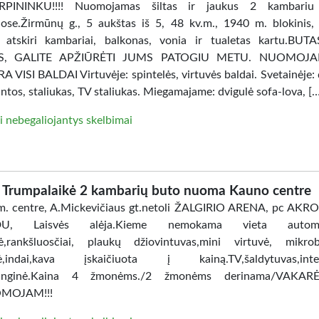
PININKU!!!! Nuomojamas šiltas ir jaukus 2 kambariu
ose.Žirmūnų g., 5 aukštas iš 5, 48 kv.m., 1940 m. blokinis, 
, atskiri kambariai, balkonas, vonia ir tualetas kartu.BU
AS, GALITE APŽIŪRĖTI JUMS PATOGIU METU. NUOMOJ
 VISI BALDAI Virtuvėje: spintelės, virtuvės baldai. Svetainėje: 
intos, staliukas, TV staliukas. Miegamajame: dvigulė sofa-lova, [
i nebegaliojantys skelbimai
Trumpalaikė 2 kambarių buto nuoma Kauno centre
. centre, A.Mickevičiaus gt.netoli ŽALGIRIO ARENA, pc AKR
DU, Laisvės alėja.Kieme nemokama vieta automobi
ė,rankšluosčiai, plaukų džiovintuvas,mini virtuvė, mikro
lė,indai,kava įskaičiuota į kainą.TV,šaldytuvas,inter
anginė.Kaina 4 žmonėms./2 žmonėms derinama/VAKAR
MOJAM!!!