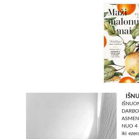
IŠNU
IŠNU
DARBO
ASMENI
NUO 4 e
iki eze