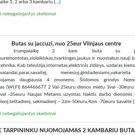
aike 1, 2 arba 3 kambariu […]
i nebegaliojantys skelbimai
Butas su jaccuzi, nuo 25eur Vilnjaus centre
ome trumpalaikę 2 kam. buta su jacc
uremontotas,siolaikiskas,tvarkingas,jaukus ir nuostabus.nauji ba
tehnika, Kab televizija,internetas,elektrinis zidinys, uzdaras kiem
i.valandai,parai,savaitej, menesiuj.gimtadeniams,vakarie
ojamas daugiausia 4 zmonems. Šildomos grindys Nem
tas (WI:FI) 864466677 2 Val-25euru dienos mietu 3val -30euru
val -35euru Naujas Metams uzymtas Naktis darbo dienomis 
ienį,šeštadienį, sekmadienį – 2zm-50euru,4zm -70euru Savaite 
i nebegaliojantys skelbimai
E TARPININKU NUOMOJAMAS 2 KAMBARIU BUTA