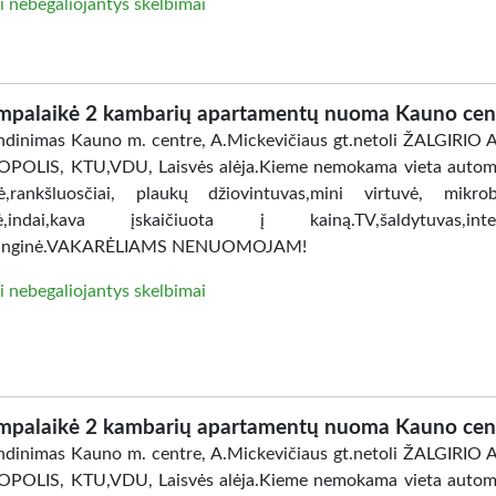
i nebegaliojantys skelbimai
mpalaikė 2 kambarių apartamentų nuoma Kauno cen
dinimas Kauno m. centre, A.Mickevičiaus gt.netoli ŽALGIRIO
POLIS, KTU,VDU, Laisvės alėja.Kieme nemokama vieta automo
ė,rankšluosčiai, plaukų džiovintuvas,mini virtuvė, mikro
lė,indai,kava įskaičiuota į kainą.TV,šaldytuvas,inter
anginė.VAKARĖLIAMS NENUOMOJAM!
i nebegaliojantys skelbimai
mpalaikė 2 kambarių apartamentų nuoma Kauno cen
dinimas Kauno m. centre, A.Mickevičiaus gt.netoli ŽALGIRIO
POLIS, KTU,VDU, Laisvės alėja.Kieme nemokama vieta automo