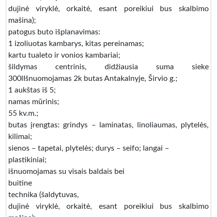
dujinė viryklė, orkaitė, esant poreikiui bus skalbimo
mašina);
patogus buto išplanavimas:
1 izoliuotas kambarys, kitas pereinamas;
kartu tualeto ir vonios kambariai;
šildymas centrinis, didžiausia suma sieke
300lIšnuomojamas 2k butas Antakalnyje, Širvio g.;
1 aukštas iš 5;
namas mūrinis;
55 kv.m.;
butas įrengtas: grindys – laminatas, linoliaumas, plytelės,
kilimai;
sienos – tapetai, plytelės; durys – seifo; langai –
plastikiniai;
išnuomojamas su visais baldais bei
buitine
technika (šaldytuvas,
dujinė viryklė, orkaitė, esant poreikiui bus skalbimo