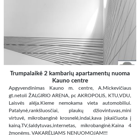
Trumpalaikė 2 kambarių apartamentų nuoma
Kauno centre
Apgyvendinimas Kauno m. centre, A.Mickevičiaus
gt.netoli ŽALGIRIO ARENA, pc AKROPOLIS, KTU,VDU,
Laisvės alėja.Kieme nemokama vieta automobiliui.
Patalynė,rankšluosčiai, plaukų džiovintuvas,mini
virtuvė, mikrobanginė krosnelė,indai,kava įskaičiuota į
kainą.TV,šaldytuvas,internetas, mikrobanginė.Kaina 4
žmonėms. VAKARĖLIAMS NENUOMOJAM!!!