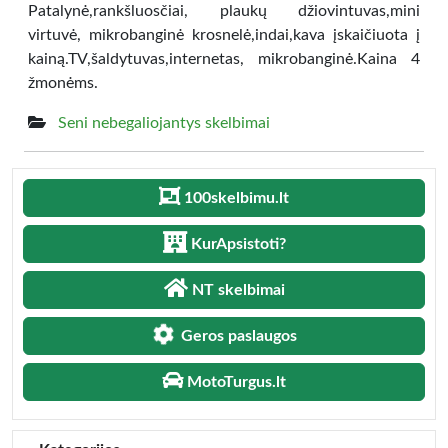
Patalynė,rankšluosčiai, plaukų džiovintuvas,mini
virtuvė, mikrobanginė krosnelė,indai,kava įskaičiuota į
kainą.TV,šaldytuvas,internetas, mikrobanginė.Kaina 4
žmonėms.
Seni nebegaliojantys skelbimai
100skelbimu.lt
KurApsistoti?
NT skelbimai
Geros paslaugos
MotoTurgus.lt