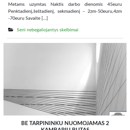
Metams uzymtas Naktis darbo dienomis 45euru
Penktadienį,šeštadienį, sekmadienį – 2zm-50euru,4zm
-70euru Savaite […]
Seni nebegaliojantys skelbimai
BE TARPININKU NUOMOJAMAS 2