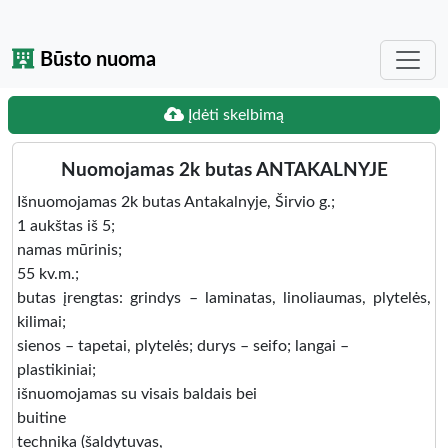
Būsto nuoma
Įdėti skelbimą
Nuomojamas 2k butas ANTAKALNYJE
Išnuomojamas 2k butas Antakalnyje, Širvio g.;
1 aukštas iš 5;
namas mūrinis;
55 kv.m.;
butas įrengtas: grindys – laminatas, linoliaumas, plytelės,
kilimai;
sienos – tapetai, plytelės; durys – seifo; langai –
plastikiniai;
išnuomojamas su visais baldais bei
buitine
technika (šaldytuvas,