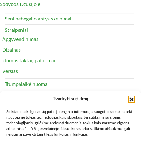
Sodybos Dzūkijoje
Seni nebegaliojantys skelbimai
Straipsniai
Apgyvendinimas
Dizainas
Įdomūs faktai, patarimai
Verslas
Trumpalaikė nuoma
Apartamentai
Tvarkyti sutikimą
Svečių namai
Siekdami teikti geriausią patirtį, įrenginio informacijai saugoti ir (arba) pasiekti
naudojame tokias technologijas kaip slapukus. Jei sutiksime su šiomis
technologijomis, galėsime apdoroti duomenis, tokius kaip naršymo elgsena
arba unikalūs ID šioje svetainėje. Nesutikimas arba sutikimo atšaukimas gali
neigiamai paveikti tam tikras funkcijas ir funkcijas.