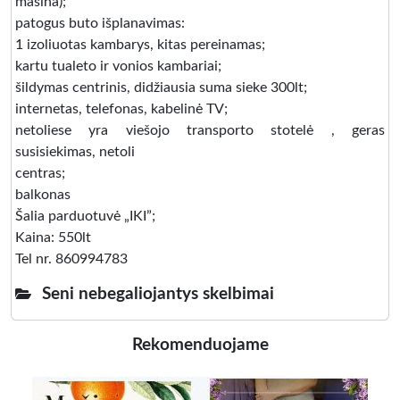
mašina);
patogus buto išplanavimas:
1 izoliuotas kambarys, kitas pereinamas;
kartu tualeto ir vonios kambariai;
šildymas centrinis, didžiausia suma sieke 300lt;
internetas, telefonas, kabelinė TV;
netoliese yra viešojo transporto stotelė , geras
susisiekimas, netoli
centras;
balkonas
Šalia parduotuvė „IKI”;
Kaina: 550lt
Tel nr. 860994783
Seni nebegaliojantys skelbimai
Rekomenduojame