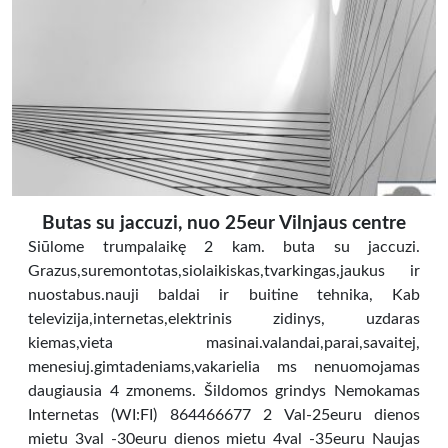
Butas su jaccuzi, nuo 25eur Vilnjaus centre
Siūlome trumpalaikę 2 kam. buta su jaccuzi.
Grazus,suremontotas,siolaikiskas,tvarkingas,jaukus ir
nuostabus.nauji baldai ir buitine tehnika, Kab
televizija,internetas,elektrinis zidinys, uzdaras
kiemas,vieta masinai.valandai,parai,savaitej,
menesiuj.gimtadeniams,vakarielia ms nenuomojamas
daugiausia 4 zmonems. Šildomos grindys Nemokamas
Internetas (WI:FI) 864466677 2 Val-25euru dienos
mietu 3val -30euru dienos mietu 4val -35euru Naujas