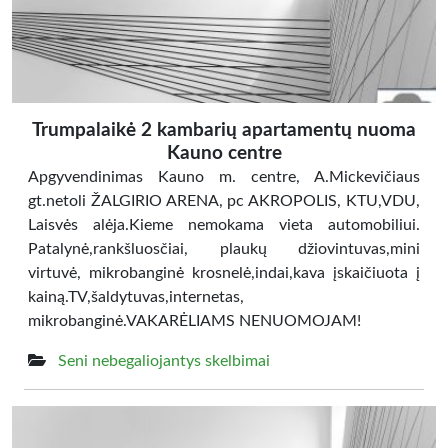
Trumpalaikė 2 kambarių apartamentų nuoma
Kauno centre
Apgyvendinimas Kauno m. centre, A.Mickevičiaus
gt.netoli ŽALGIRIO ARENA, pc AKROPOLIS, KTU,VDU,
Laisvės alėja.Kieme nemokama vieta automobiliui.
Patalynė,rankšluosčiai, plaukų džiovintuvas,mini
virtuvė, mikrobanginė krosnelė,indai,kava įskaičiuota į
kainą.TV,šaldytuvas,internetas,
mikrobanginė.VAKARĖLIAMS NENUOMOJAM!
Seni nebegaliojantys skelbimai