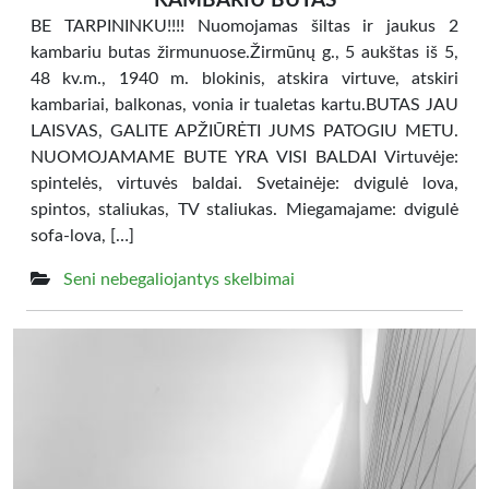
KAMBARIU BUTAS
BE TARPININKU!!!! Nuomojamas šiltas ir jaukus 2
kambariu butas žirmunuose.Žirmūnų g., 5 aukštas iš 5,
48 kv.m., 1940 m. blokinis, atskira virtuve, atskiri
kambariai, balkonas, vonia ir tualetas kartu.BUTAS JAU
LAISVAS, GALITE APŽIŪRĖTI JUMS PATOGIU METU.
NUOMOJAMAME BUTE YRA VISI BALDAI Virtuvėje:
spintelės, virtuvės baldai. Svetainėje: dvigulė lova,
spintos, staliukas, TV staliukas. Miegamajame: dvigulė
sofa-lova, […]
Seni nebegaliojantys skelbimai