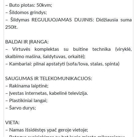
– Buto plotas: 50kvm;
– Šildomos grindys;
– Šildymas REGULIUOJAMAS DUJINIS: Didžiausia suma
250lt.
BALDAI IR ĮRANGA:
– Virtuvės komplektas su buitine technika (viryklė,
skalbimo mašina, šaldytuvas, orkaitė);
– Kambariai: pilnai apstatyti (sofa/lova, stalas, spinta)
SAUGUMAS IR TELEKOMUNIKACIJOS:
– Rakinama laiptinė;
– Įvestas internetas, kabelinė televizija.
– Plastikiniai langai;
– Šarvo durys;
VIETA:
– Namas išsidėstęs ypač geroje vietoje;