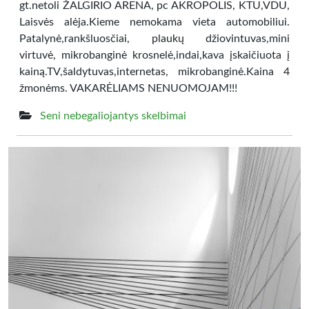
gt.netoli ŽALGIRIO ARENA, pc AKROPOLIS, KTU,VDU,
Laisvės alėja.Kieme nemokama vieta automobiliui.
Patalynė,rankšluosčiai, plaukų džiovintuvas,mini
virtuvė, mikrobanginė krosnelė,indai,kava įskaičiuota į
kainą.TV,šaldytuvas,internetas, mikrobanginė.Kaina 4
žmonėms. VAKARĖLIAMS NENUOMOJAM!!!
Seni nebegaliojantys skelbimai