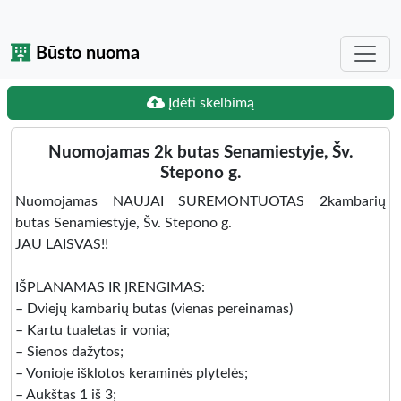
Būsto nuoma
Įdėti skelbimą
Nuomojamas 2k butas Senamiestyje, Šv.
Stepono g.
Nuomojamas NAUJAI SUREMONTUOTAS 2kambarių
butas Senamiestyje, Šv. Stepono g.
JAU LAISVAS!!
IŠPLANAMAS IR ĮRENGIMAS:
– Dviejų kambarių butas (vienas pereinamas)
– Kartu tualetas ir vonia;
– Sienos dažytos;
– Vonioje išklotos keraminės plytelės;
– Aukštas 1 iš 3;