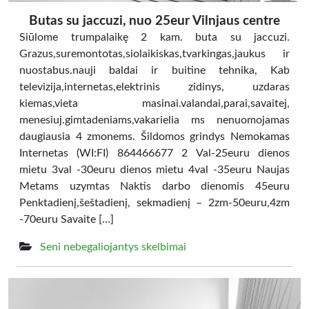
Butas su jaccuzi, nuo 25eur Vilnjaus centre
Siūlome trumpalaikę 2 kam. buta su jaccuzi.
Grazus,suremontotas,siolaikiskas,tvarkingas,jaukus ir
nuostabus.nauji baldai ir buitine tehnika, Kab
televizija,internetas,elektrinis zidinys, uzdaras
kiemas,vieta masinai.valandai,parai,savaitej,
menesiuj.gimtadeniams,vakarielia ms nenuomojamas
daugiausia 4 zmonems. Šildomos grindys Nemokamas
Internetas (WI:FI) 864466677 2 Val-25euru dienos
mietu 3val -30euru dienos mietu 4val -35euru Naujas
Metams uzymtas Naktis darbo dienomis 45euru
Penktadienį,šeštadienį, sekmadienį – 2zm-50euru,4zm
-70euru Savaite […]
Seni nebegaliojantys skelbimai