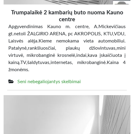
Trumpalaikė 2 kambarių buto nuoma Kauno
centre
Apgyvendinimas Kauno m. centre, A.Mickevičiaus
gt.netoli ŽALGIRIO ARENA, pc AKROPOLIS, KTU,VDU,
Laisvės alėja.Kieme nemokama vieta automobiliui.
Patalynė,rankšluosčiai, plaukų džiovintuvas,mini
virtuvė, mikrobanginė krosnelė,indai,kava įskaičiuota į
kainą.TV,šaldytuvas,internetas, mikrobanginė.Kaina 4
žmonėms.
Seni nebegaliojantys skelbimai