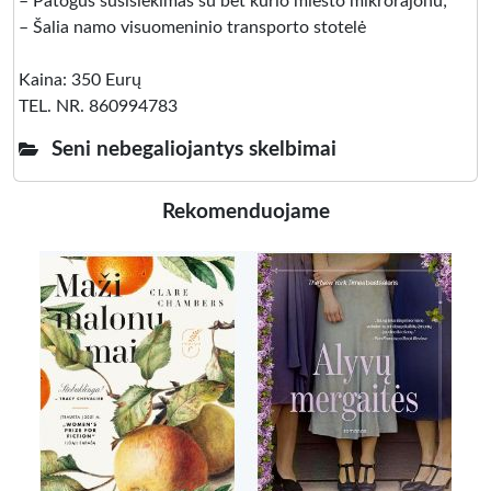
– Patogus susisiekimas su bet kurio miesto mikrorajonu;
– Šalia namo visuomeninio transporto stotelė
Kaina: 350 Eurų
TEL. NR. 860994783
Seni nebegaliojantys skelbimai
Rekomenduojame