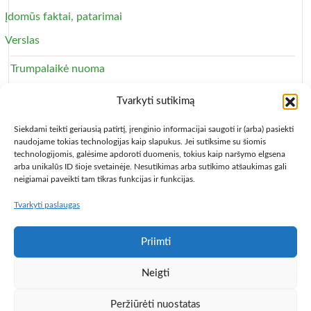
Įdomūs faktai, patarimai
Verslas
Trumpalaikė nuoma
Apartamentai
Tvarkyti sutikimą
Svečių namai
Siekdami teikti geriausią patirtį, įrenginio informacijai saugoti ir (arba) pasiekti
naudojame tokias technologijas kaip slapukus. Jei sutiksime su šiomis
technologijomis, galėsime apdoroti duomenis, tokius kaip naršymo elgsena
arba unikalūs ID šioje svetainėje. Nesutikimas arba sutikimo atšaukimas gali
neigiamai paveikti tam tikras funkcijas ir funkcijas.
Tvarkyti paslaugas
Copyright © 2013 – 2026
Būsto nuoma
- Butų, kambarių,
apartamentų ir patalpų nuomos skelbimai
Paslaugų taisyklės
Privatumo politika
Kontaktai
Priimti
Programa Centas
Populiariausios knygos
Knygos pigiau,
Neigti
vadovėliai
Pigusskrydis.lt
Baldų mugė
Auto skelbimai
# >
Jūsų nuoroda!
< #
Peržiūrėti nuostatas