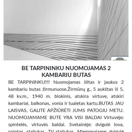
BE TARPININKU NUOMOJAMAS 2
KAMBARIU BUTAS
BE TARPININKU!!!! Nuomojamas šiltas ir jaukus 2
kambariu butas žirmunuose.Žirmūnų g., 5 aukštas iš 5,
48 kv.m., 1940 m. blokinis, atskira virtuve, atskiri
kambariai, balkonas, vonia ir tualetas kartu.BUTAS JAU
LAISVAS, GALITE APŽIŪRĖTI JUMS PATOGIU METU.
NUOMOJAMAME BUTE YRA VISI BALDAI Virtuvėje:
spintelės, virtuvės baldai. Svetainėje: dvigulė lova,
spintos, staliukas, TV staliukas. Miegamajame: dvigulė