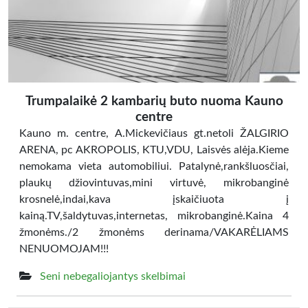
Trumpalaikė 2 kambarių buto nuoma Kauno
centre
Kauno m. centre, A.Mickevičiaus gt.netoli ŽALGIRIO
ARENA, pc AKROPOLIS, KTU,VDU, Laisvės alėja.Kieme
nemokama vieta automobiliui. Patalynė,rankšluosčiai,
plaukų džiovintuvas,mini virtuvė, mikrobanginė
krosnelė,indai,kava įskaičiuota į
kainą.TV,šaldytuvas,internetas, mikrobanginė.Kaina 4
žmonėms./2 žmonėms derinama/VAKARĖLIAMS
NENUOMOJAM!!!
Seni nebegaliojantys skelbimai