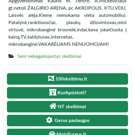
Apgyvendinimas Kauno m. centre, A.Mickevičiaus
gt.netoli ŽALGIRIO ARENA, pc AKROPOLIS, KTU,VDU,
Laisvės alėja.Kieme nemokama vieta automobiliui.
Patalynė,rankšluosčiai, plaukų džiovintuvas,mini
virtuvė, mikrobanginė krosnelė,indai,kava įskaičiuota į
kainą.TV,šaldytuvas,internetas,
mikrobanginė.VAKARĖLIAMS NENUOMOJAM!
Seni nebegaliojantys skelbimai
100skelbimu.lt
KurApsistoti?
NT skelbimai
Geros paslaugos
MotoTurgus.lt