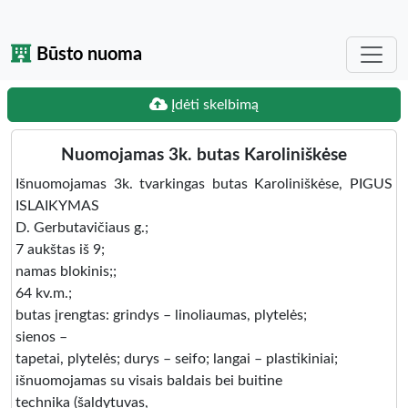
Būsto nuoma
Įdėti skelbimą
Nuomojamas 3k. butas Karoliniškėse
Išnuomojamas 3k. tvarkingas butas Karoliniškėse, PIGUS
ISLAIKYMAS
D. Gerbutavičiaus g.;
7 aukštas iš 9;
namas blokinis;;
64 kv.m.;
butas įrengtas: grindys – linoliaumas, plytelės;
sienos –
tapetai, plytelės; durys – seifo; langai – plastikiniai;
išnuomojamas su visais baldais bei buitine
technika (šaldytuvas,