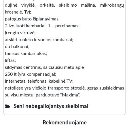
dujinė viryklė, orkaitė, skalbimo mašina, mikrobangų
krosnelė, Tv);
patogus buto išplanavimas:
2 izoliuoti kambariai, 1 – pereinamas;
įrengta virtuvė;
atskiri tualeto ir vonios kambariai;
du balkonai;
tamsus kambariukas;
liftas;
šildymas centrinis, šalčiausiu metu apie
250 lt (yra kompensacija);
internetas, telefonas, kabelinė TV;
netoliese yra viešojo transporto stotelė, geras susisiekimas
su visu miestu, parduotuvė “Maxima”.
Seni nebegaliojantys skelbimai
Rekomenduojame