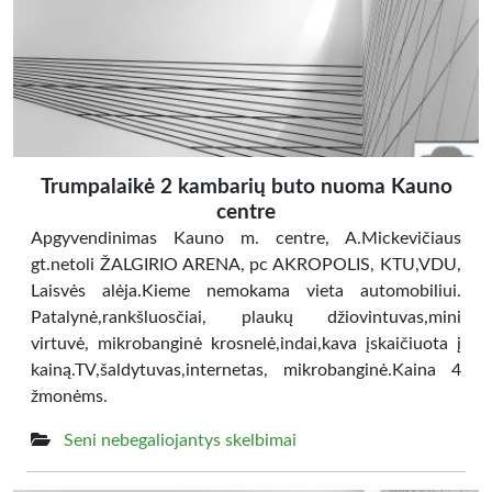
Trumpalaikė 2 kambarių buto nuoma Kauno
centre
Apgyvendinimas Kauno m. centre, A.Mickevičiaus
gt.netoli ŽALGIRIO ARENA, pc AKROPOLIS, KTU,VDU,
Laisvės alėja.Kieme nemokama vieta automobiliui.
Patalynė,rankšluosčiai, plaukų džiovintuvas,mini
virtuvė, mikrobanginė krosnelė,indai,kava įskaičiuota į
kainą.TV,šaldytuvas,internetas, mikrobanginė.Kaina 4
žmonėms.
Seni nebegaliojantys skelbimai