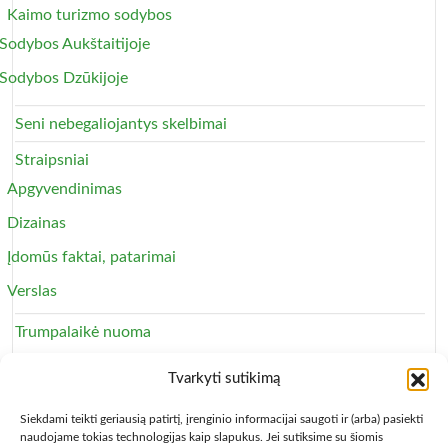
Kaimo turizmo sodybos
Sodybos Aukštaitijoje
Sodybos Dzūkijoje
Seni nebegaliojantys skelbimai
Straipsniai
Apgyvendinimas
Dizainas
Įdomūs faktai, patarimai
Verslas
Trumpalaikė nuoma
Apartamentai
Tvarkyti sutikimą
Svečių namai
Siekdami teikti geriausią patirtį, įrenginio informacijai saugoti ir (arba) pasiekti
naudojame tokias technologijas kaip slapukus. Jei sutiksime su šiomis