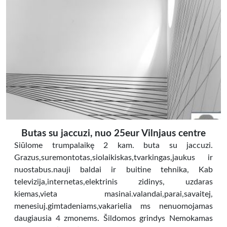
Butas su jaccuzi, nuo 25eur Vilnjaus centre
Siūlome trumpalaikę 2 kam. buta su jaccuzi.
Grazus,suremontotas,siolaikiskas,tvarkingas,jaukus ir
nuostabus.nauji baldai ir buitine tehnika, Kab
televizija,internetas,elektrinis zidinys, uzdaras
kiemas,vieta masinai.valandai,parai,savaitej,
menesiuj.gimtadeniams,vakarielia ms nenuomojamas
daugiausia 4 zmonems. Šildomos grindys Nemokamas