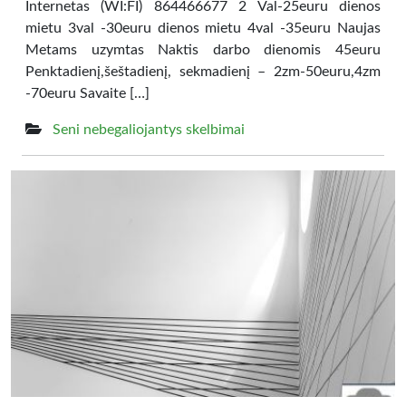
Internetas (WI:FI) 864466677 2 Val-25euru dienos
mietu 3val -30euru dienos mietu 4val -35euru Naujas
Metams uzymtas Naktis darbo dienomis 45euru
Penktadienį,šeštadienį, sekmadienį – 2zm-50euru,4zm
-70euru Savaite […]
Seni nebegaliojantys skelbimai