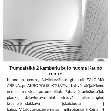
Trumpalaikė 2 kambarių buto nuoma Kauno
centre
Kauno m. centre, A.Mickevičiaus gt.netoli ŽALGIRIO
ARENA, pc AKROPOLIS, KTU,VDU, Laisvės alėja.Kieme
nemokama vieta automobiliui. Patalynė,rankšluosčiai,
plaukų džiovintuvas,mini virtuvė, mikrobanginė
krosnelė,indai,kava įskaičiuota į
kainą.TV,šaldytuvas,internetas, mikrobanginė.Kaina 4