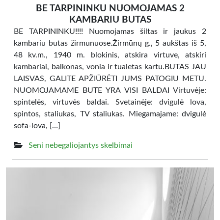
BE TARPININKU NUOMOJAMAS 2
KAMBARIU BUTAS
BE TARPININKU!!!! Nuomojamas šiltas ir jaukus 2
kambariu butas žirmunuose.Žirmūnų g., 5 aukštas iš 5,
48 kv.m., 1940 m. blokinis, atskira virtuve, atskiri
kambariai, balkonas, vonia ir tualetas kartu.BUTAS JAU
LAISVAS, GALITE APŽIŪRĖTI JUMS PATOGIU METU.
NUOMOJAMAME BUTE YRA VISI BALDAI Virtuvėje:
spintelės, virtuvės baldai. Svetainėje: dvigulė lova,
spintos, staliukas, TV staliukas. Miegamajame: dvigulė
sofa-lova, […]
Seni nebegaliojantys skelbimai