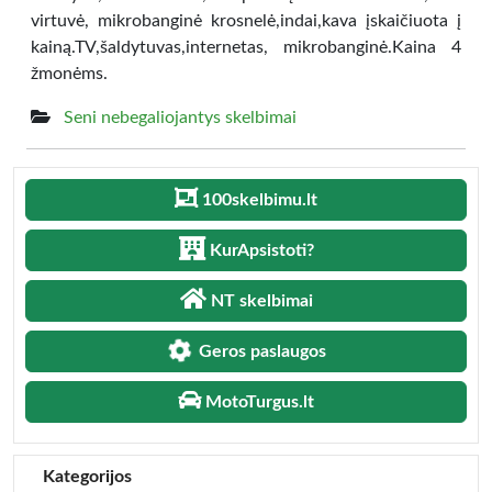
virtuvė, mikrobanginė krosnelė,indai,kava įskaičiuota į
kainą.TV,šaldytuvas,internetas, mikrobanginė.Kaina 4
žmonėms.
Seni nebegaliojantys skelbimai
100skelbimu.lt
KurApsistoti?
NT skelbimai
Geros paslaugos
MotoTurgus.lt
Kategorijos