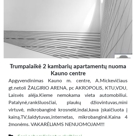
Trumpalaikė 2 kambarių apartamentų nuoma
Kauno centre
Apgyvendinimas Kauno m. centre, A.Mickevičiaus
gt.netoli ŽALGIRIO ARENA, pc AKROPOLIS, KTU,VDU,
Laisvės alėja.Kieme nemokama vieta automobiliui.
Patalynė,rankšluosčiai, plaukų džiovintuvas,mini
virtuvė, mikrobanginė krosnelė,indai,kava įskaičiuota į
kainą.TV,šaldytuvas,internetas, mikrobanginė.Kaina 4
žmonėms. VAKARĖLIAMS NENUOMOJAM!!!