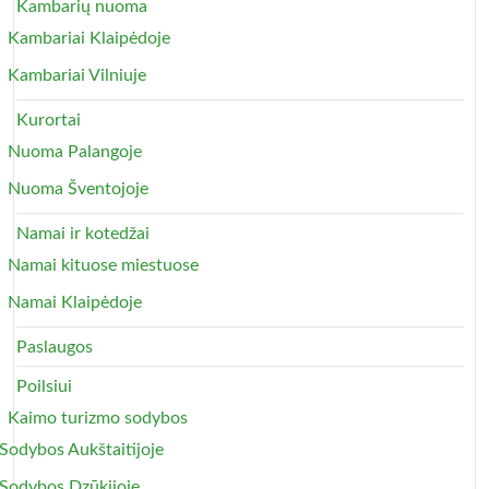
Kambarių nuoma
Kambariai Klaipėdoje
Kambariai Vilniuje
Kurortai
Nuoma Palangoje
Nuoma Šventojoje
Namai ir kotedžai
Namai kituose miestuose
Namai Klaipėdoje
Paslaugos
Poilsiui
Kaimo turizmo sodybos
Sodybos Aukštaitijoje
Sodybos Dzūkijoje