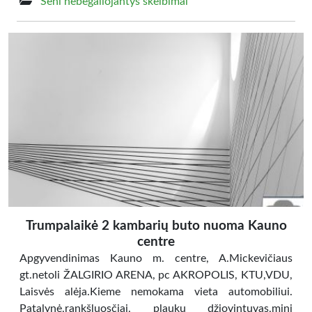
Seni nebegaliojantys skelbimai
Trumpalaikė 2 kambarių buto nuoma Kauno
centre
Apgyvendinimas Kauno m. centre, A.Mickevičiaus
gt.netoli ŽALGIRIO ARENA, pc AKROPOLIS, KTU,VDU,
Laisvės alėja.Kieme nemokama vieta automobiliui.
Patalynė,rankšluosčiai, plaukų džiovintuvas,mini