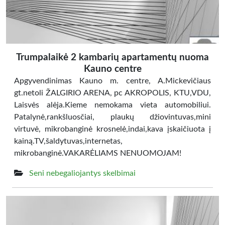
Trumpalaikė 2 kambarių apartamentų nuoma
Kauno centre
Apgyvendinimas Kauno m. centre, A.Mickevičiaus
gt.netoli ŽALGIRIO ARENA, pc AKROPOLIS, KTU,VDU,
Laisvės alėja.Kieme nemokama vieta automobiliui.
Patalynė,rankšluosčiai, plaukų džiovintuvas,mini
virtuvė, mikrobanginė krosnelė,indai,kava įskaičiuota į
kainą.TV,šaldytuvas,internetas,
mikrobanginė.VAKARĖLIAMS NENUOMOJAM!
Seni nebegaliojantys skelbimai