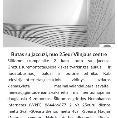
Butas su jaccuzi, nuo 25eur Vilnjaus centre
Siūlome trumpalaikę 2 kam. buta su jaccuzi.
Grazus,suremontotas,siolaikiskas,tvarkingas,jaukus ir
nuostabus.nauji baldai ir buitine tehnika, Kab
televizija,internetas,elektrinis zidinys, uzdaras
kiemas,vieta masinai.valandai,parai,savaitej,
menesiuj.gimtadeniams,vakarielia ms nenuomojamas
daugiausia 4 zmonems. Šildomos grindys Nemokamas
Internetas (WI:FI) 864466677 2 Val-25euru dienos
mietu 3val -30euru dienos mietu 4val -35euru Naujas
Metams uzymtas Naktis darbo dienomis 45euru