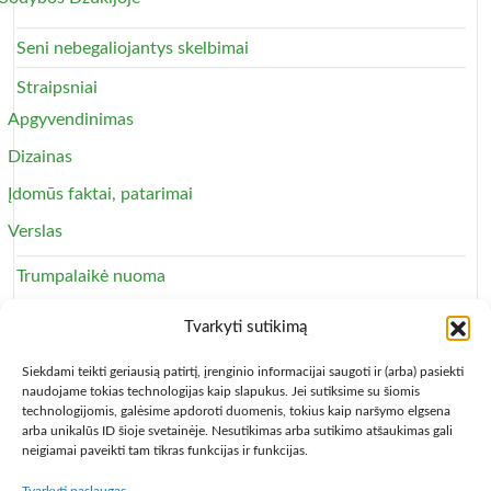
Seni nebegaliojantys skelbimai
Straipsniai
Apgyvendinimas
Dizainas
Įdomūs faktai, patarimai
Verslas
Trumpalaikė nuoma
Apartamentai
Tvarkyti sutikimą
Svečių namai
Siekdami teikti geriausią patirtį, įrenginio informacijai saugoti ir (arba) pasiekti
naudojame tokias technologijas kaip slapukus. Jei sutiksime su šiomis
technologijomis, galėsime apdoroti duomenis, tokius kaip naršymo elgsena
arba unikalūs ID šioje svetainėje. Nesutikimas arba sutikimo atšaukimas gali
neigiamai paveikti tam tikras funkcijas ir funkcijas.