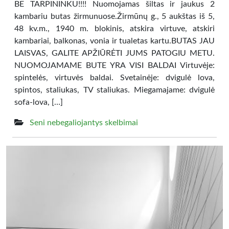
BE TARPININKU!!!! Nuomojamas šiltas ir jaukus 2
kambariu butas žirmunuose.Žirmūnų g., 5 aukštas iš 5,
48 kv.m., 1940 m. blokinis, atskira virtuve, atskiri
kambariai, balkonas, vonia ir tualetas kartu.BUTAS JAU
LAISVAS, GALITE APŽIŪRĖTI JUMS PATOGIU METU.
NUOMOJAMAME BUTE YRA VISI BALDAI Virtuvėje:
spintelės, virtuvės baldai. Svetainėje: dvigulė lova,
spintos, staliukas, TV staliukas. Miegamajame: dvigulė
sofa-lova, […]
Seni nebegaliojantys skelbimai