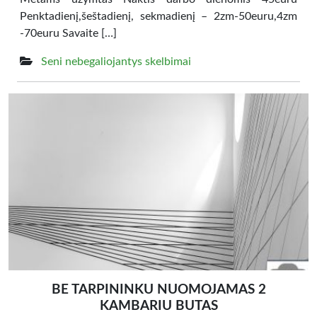
Penktadienį,šeštadienį, sekmadienį – 2zm-50euru,4zm
-70euru Savaite […]
Seni nebegaliojantys skelbimai
BE TARPININKU NUOMOJAMAS 2
KAMBARIU BUTAS