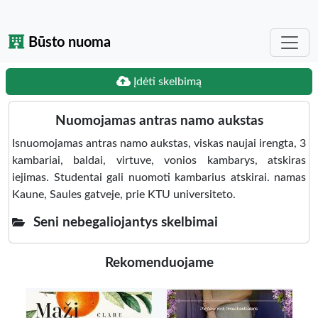
Būsto nuoma
Įdėti skelbimą
Nuomojamas antras namo aukstas
Isnuomojamas antras namo aukstas, viskas naujai irengta, 3
kambariai, baldai, virtuve, vonios kambarys, atskiras
iejimas. Studentai gali nuomoti kambarius atskirai. namas
Kaune, Saules gatveje, prie KTU universiteto.
Seni nebegaliojantys skelbimai
Rekomenduojame