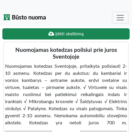
Būsto nuoma
Įdėti skelbimą
Nuomojamas kotedzas poilsiui prie juros
Sventojoje
Nuomojamas kotedzas Sventojoje, pritaikyta poilsiauti 2-
10 asmenu. Kotedzas per du aukstus: du kambariai ir
vonios kambarys – antrame aukste, erdvi svetaine su
virtuve, tualetas – pirmame aukste. √ Virtuvele su visais
maisto ruošimui bei patiekimui reikalingais indais ir
irankiais √ Mikrobangu krosnele √ Šaldytuvas √ Elektrins
virdulys √ Patalyne. Kotedzas su visais patogumais. Tinka
gyventi 2-10 asmenu. Nemokama automobiliu stovejimo
aikstele. Kotedzas yra netoli juros 700 m.
…………………………………. ………………………………….