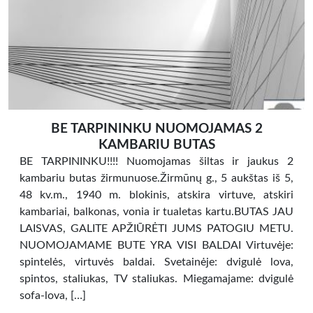
BE TARPININKU NUOMOJAMAS 2
KAMBARIU BUTAS
BE TARPININKU!!!! Nuomojamas šiltas ir jaukus 2
kambariu butas žirmunuose.Žirmūnų g., 5 aukštas iš 5,
48 kv.m., 1940 m. blokinis, atskira virtuve, atskiri
kambariai, balkonas, vonia ir tualetas kartu.BUTAS JAU
LAISVAS, GALITE APŽIŪRĖTI JUMS PATOGIU METU.
NUOMOJAMAME BUTE YRA VISI BALDAI Virtuvėje:
spintelės, virtuvės baldai. Svetainėje: dvigulė lova,
spintos, staliukas, TV staliukas. Miegamajame: dvigulė
sofa-lova, […]