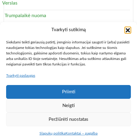
Verslas
Trumpalaikė nuoma
Apartamentai
Tvarkyti sutikimą
Svečių namai
Siekdami teikti geriausią patirtį, įrenginio informacijai saugoti ir (arba) pasiekti
naudojame tokias technologijas kaip slapukus. Jei sutiksime su šiomis
technologijomis, galėsime apdoroti duomenis, tokius kaip naršymo elgsena
arba unikalūs ID šioje svetainėje. Nesutikimas arba sutikimo atšaukimas gali
neigiamai paveikti tam tikras funkcijas ir funkcijas.
Tvarkyti paslaugas
Copyright © 2013 – 2026
Būsto nuoma
- Butų, kambarių,
apartamentų ir patalpų nuomos skelbimai
Paslaugų taisyklės
Privatumo politika
Kontaktai
Priimti
Programa Centas
Populiariausios knygos
Knygos pigiau,
Neigti
vadovėliai
Pigusskrydis.lt
Baldų mugė
Auto skelbimai
# >
Jūsų nuoroda!
< #
Peržiūrėti nuostatas
Slapukų politika
Kontaktai – pagalba