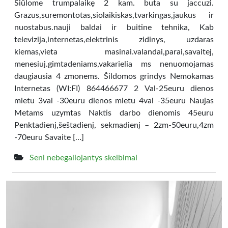
Siūlome trumpalaikę 2 kam. buta su jaccuzi.
Grazus,suremontotas,siolaikiskas,tvarkingas,jaukus ir
nuostabus.nauji baldai ir buitine tehnika, Kab
televizija,internetas,elektrinis zidinys, uzdaras
kiemas,vieta masinai.valandai,parai,savaitej,
menesiuj.gimtadeniams,vakarielia ms nenuomojamas
daugiausia 4 zmonems. Šildomos grindys Nemokamas
Internetas (WI:FI) 864466677 2 Val-25euru dienos
mietu 3val -30euru dienos mietu 4val -35euru Naujas
Metams uzymtas Naktis darbo dienomis 45euru
Penktadienį,šeštadienį, sekmadienį – 2zm-50euru,4zm
-70euru Savaite […]
Seni nebegaliojantys skelbimai