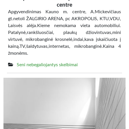
centre
Apgyvendinimas Kauno m. centre, A.Mickevičiaus
gt.netoli ŽALGIRIO ARENA, pc AKROPOLIS, KTU,VDU,
Laisvės alėja.Kieme nemokama vieta automobiliui.
Patalynė,rankšluosčiai, plaukų džiovintuvas,mini
virtuvė, mikrobanginė krosnelė,indai,kava įskaičiuota į
kainą.TV,šaldytuvas,internetas, mikrobanginė.Kaina 4
žmonėms.
Seni nebegaliojantys skelbimai