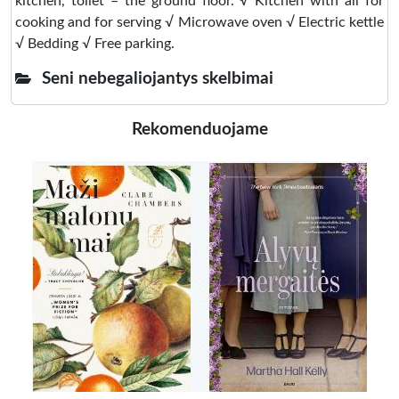
kitchen, toilet – the ground floor. √ Kitchen with all for
cooking and for serving √ Microwave oven √ Electric kettle
√ Bedding √ Free parking.
Seni nebegaliojantys skelbimai
Rekomenduojame