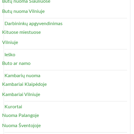
Butų nuoma Šiauliuose
Butų nuoma Vilniuje
Darbininkų apgyvendinimas
Kituose miestuose
Vilniuje
Ieško
Buto ar namo
Kambarių nuoma
Kambariai Klaipėdoje
Kambariai Vilniuje
Kurortai
Nuoma Palangoje
Nuoma Šventojoje