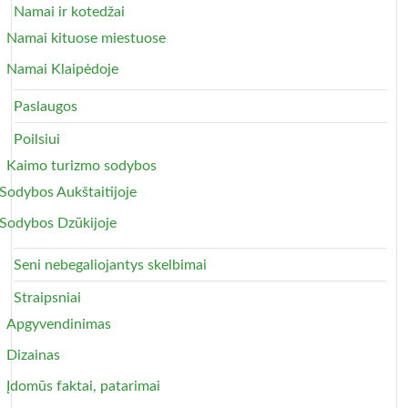
Namai ir kotedžai
Namai kituose miestuose
Namai Klaipėdoje
Paslaugos
Poilsiui
Kaimo turizmo sodybos
Sodybos Aukštaitijoje
Sodybos Dzūkijoje
Seni nebegaliojantys skelbimai
Straipsniai
Apgyvendinimas
Dizainas
Įdomūs faktai, patarimai