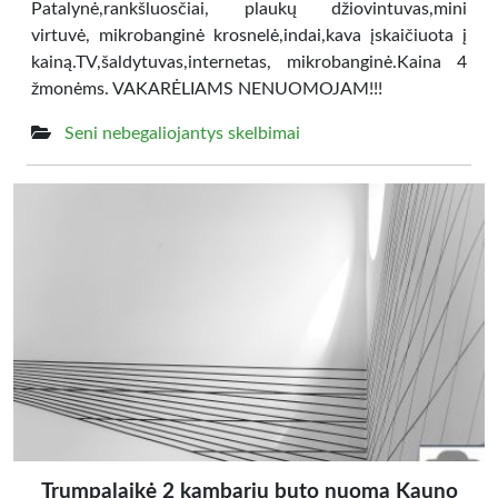
Patalynė,rankšluosčiai, plaukų džiovintuvas,mini
virtuvė, mikrobanginė krosnelė,indai,kava įskaičiuota į
kainą.TV,šaldytuvas,internetas, mikrobanginė.Kaina 4
žmonėms. VAKARĖLIAMS NENUOMOJAM!!!
Seni nebegaliojantys skelbimai
Trumpalaikė 2 kambarių buto nuoma Kauno