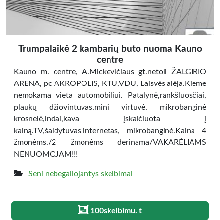
Trumpalaikė 2 kambarių buto nuoma Kauno
centre
Kauno m. centre, A.Mickevičiaus gt.netoli ŽALGIRIO
ARENA, pc AKROPOLIS, KTU,VDU, Laisvės alėja.Kieme
nemokama vieta automobiliui. Patalynė,rankšluosčiai,
plaukų džiovintuvas,mini virtuvė, mikrobanginė
krosnelė,indai,kava įskaičiuota į
kainą.TV,šaldytuvas,internetas, mikrobanginė.Kaina 4
žmonėms./2 žmonėms derinama/VAKARĖLIAMS
NENUOMOJAM!!!
Seni nebegaliojantys skelbimai
100skelbimu.lt