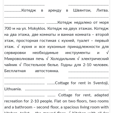
…………………………………. ………………………………….
……………..Котедж в аренду в Швянтои, Литва.
…………………………………. ………………………………….
…………………………………. ………..Котедж недалеко от моря
700 м на ул. Mokyklos. Котедж на двух этажах. Котедж
на два этажа, две комнаты и ванная комната – второй
этаж, просторная гостиная с кухней, туалет – первый
этаж. √ кухня и все кухонные принадлежности для
сервировки необходимые инструменты и √
Микроволновая печь √ Холодильник √ электрический
чайник √ Постельное белье. Годны для 2-10 человек.
Бесплатная автостоянка. ………………………………….
…………………………………. ………………………………….
…………………………………. ……..Cottage for rent in Sventoji,
Lithuania. …………………………………. ………………………………….
…………………………………. …….. Cottage for rent, adapted
recreation for 2-10 people. Flat on two floors, two rooms
and a bathroom – second floor, a spacious living room with