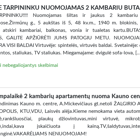
E TARPININKU NUOMOJAMAS 2 KAMBARIU BUTA
PININKU!!!! Nuomojamas šiltas ir jaukus 2 kambariu
ose.Žirmūnų g., 5 aukštas iš 5, 48 kv.m., 1940 m. blokinis, 
, atskiri kambariai, balkonas, vonia ir tualetas kartu.BU
AS, GALITE APŽIŪRĖTI JUMS PATOGIU METU. NUOMOJ
 VISI BALDAI Virtuvėje: spintelės, virtuvės baldai. Svetainėje: 
intos, staliukas, TV staliukas. Miegamajame: dvigulė sofa-lova, [
i nebegaliojantys skelbimai
mpalaikė 2 kambarių apartamentų nuoma Kauno cen
dinimas Kauno m. centre, A.Mickevičiaus gt.netoli ŽALGIRIO
POLIS, KTU,VDU, Laisvės alėja.Kieme nemokama vieta automo
ė,rankšluosčiai, plaukų džiovintuvas,mini virtuvė, mikro
lė,indai,kava įskaičiuota į kainą.TV,šaldytuvas,inter
anginė.VAKARĖLIAMS NENUOMOJAM!