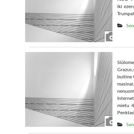
iki eze
Trumpal
Sen
Siūl
Grazus,s
buitine 
masina
nenuom
Interne
mietu 4
Penktad
Sen