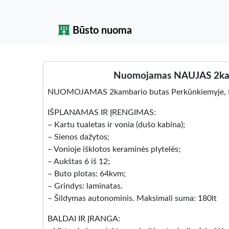
Būsto nuoma
Nuomojamas NAUJAS 2kamba
NUOMOJAMAS 2kambario butas Perkūnkiemyje, P
IŠPLANAMAS IR ĮRENGIMAS:
– Kartu tualetas ir vonia (dušo kabina);
– Sienos dažytos;
– Vonioje išklotos keraminės plytelės;
– Aukštas 6 iš 12;
– Buto plotas: 64kvm;
– Grindys: laminatas.
– Šildymas autonominis. Maksimali suma: 180lt
BALDAI IR ĮRANGA: