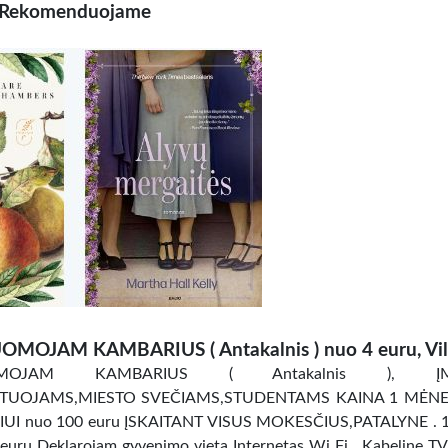
Rekomenduojame
OMOJAM KAMBARIUS ( Antakalnis ) nuo 4 euru, Vil
OMOJAM KAMBARIUS ( Antakalnis ), ĮM
TUOJAMS,MIESTO SVEČIAMS,STUDENTAMS KAINA 1 MĖNES
UI nuo 100 euru ĮSKAITANT VISUS MOKESČIUS,PATALYNE . 
uru Deklarojam gyvenimo vieta Internetas Wi Fi , Kabeline TV