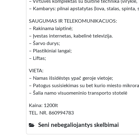
– Virtuvės komplektas su buitine technika (viryklė,
– Kambarys: pilnai apstatytas (lova, stalas, spinta, 
SAUGUMAS IR TELEKOMUNIKACIJOS:
– Rakinama laiptinė;
– Įvestas internetas, kabelinė televizija.
– Šarvo durys;
– Plastikiniai langai;
– Liftas;
VIETA:
– Namas išsidėstęs ypač geroje vietoje;
– Patogus susisiekimas su bet kurio miesto mikror
– Šalia namo visuomeninio transporto stotelė
Kaina: 1200lt
TEL. NR. 860994783
Seni nebegaliojantys skelbimai