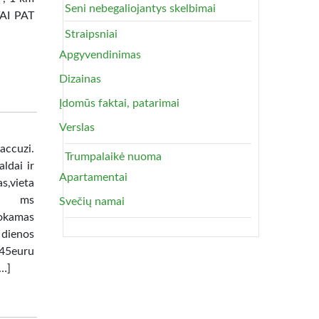
Seni nebegaliojantys skelbimai
TAI PAT
Straipsniai
Apgyvendinimas
Dizainas
Įdomūs faktai, patarimai
Verslas
uzi.
Trumpalaikė nuoma
ldai ir
Apartamentai
as,vieta
lia ms
Svečių namai
okamas
 dienos
45euru
[…]