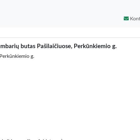
Kont
rių butas Pašilaičiuose, Perkūnkiemio g.
erkūnkiemio g.