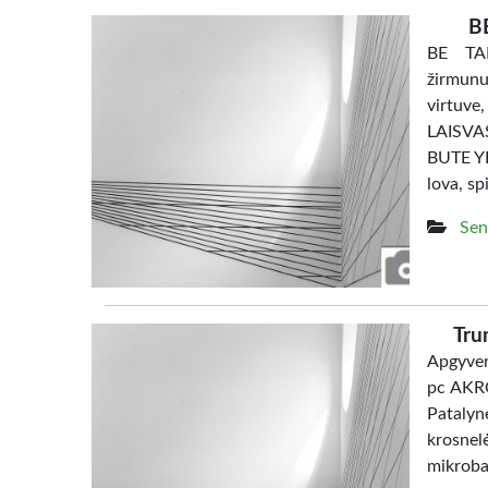
B
BE TAR
žirmunu
virtuve
LAISV
BUTE YRA
lova, sp
Sen
Tru
Apgyven
pc AKRO
Patalyn
krosne
mikrob