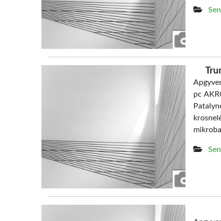
Sen
Tru
Apgyven
pc AKRO
Patalyn
krosne
mikrob
Sen