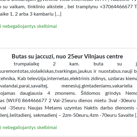
ro su vaikam, tinklinio aikstele , bei tramplynu +37064466677 
aike 1, 2 arba 3 kambariu […]
i nebegaliojantys skelbimai
Butas su jaccuzi, nuo 25eur Vilnjaus centre
ome trumpalaikę 2 kam. buta su jacc
uremontotas,siolaikiskas,tvarkingas,jaukus ir nuostabus.nauji ba
tehnika, Kab televizija,internetas,elektrinis zidinys, uzdaras kiem
i.valandai,parai,savaitej, menesiuj.gimtadeniams,vakarie
ojamas daugiausia 4 zmonems. Šildomos grindys Nem
tas (WI:FI) 864466677 2 Val-25euru dienos mietu 3val -30euru
val -35euru Naujas Metams uzymtas Naktis darbo dienomis 
ienį,šeštadienį, sekmadienį – 2zm-50euru,4zm -70euru Savaite 
i nebegaliojantys skelbimai