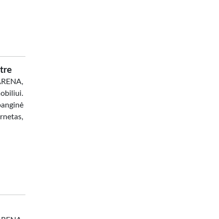
tre
 ARENA,
biliui.
banginė
netas,