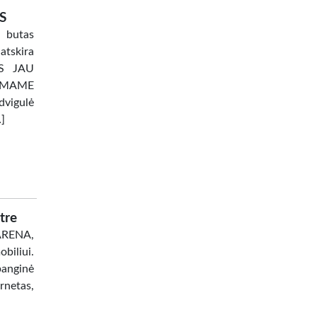
S
 butas
atskira
TAS JAU
AMAME
dvigulė
…]
tre
 ARENA,
biliui.
banginė
netas,