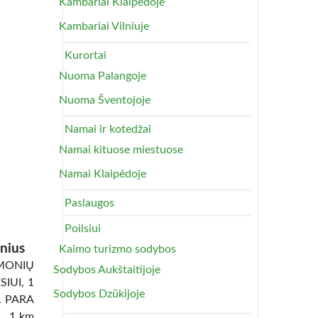
Kambariai Klaipėdoje
Kambariai Vilniuje
Kurortai
Nuoma Palangoje
Nuoma Šventojoje
Namai ir kotedžai
Namai kituose miestuose
Namai Klaipėdoje
Paslaugos
Poilsiui
nius
Kaimo turizmo sodybos
ONIŲ
Sodybos Aukštaitijoje
IUI, 1
Sodybos Dzūkijoje
1 PARA
 , 1 km