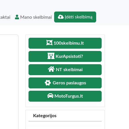
Įdėti skelbimą
aktai
Mano skelbimai
100skelbimu.lt
KurApsistoti?
NT skelbimai
Geros paslaugos
MotoTurgus.lt
Kategorijos