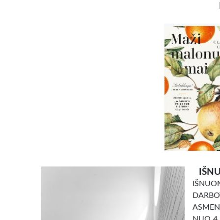
IŠNU
IŠNU
DARBO
ASMENI
NUO 4 e