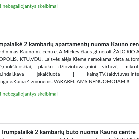
i nebegaliojantys skelbimai
mpalaikė 2 kambarių apartamentų nuoma Kauno cen
dinimas Kauno m. centre, A.Mickevičiaus gt.netoli ŽALGIRIO
POLIS, KTU,VDU, Laisvės alėja.Kieme nemokama vieta automo
ė,rankšluosčiai, plaukų džiovintuvas,mini virtuvė, mikro
lė,indai,kava įskaičiuota į kainą.TV,šaldytuvas,inter
anginė.Kaina 4 žmonėms. VAKARĖLIAMS NENUOMOJAM!!!
i nebegaliojantys skelbimai
Trumpalaikė 2 kambarių buto nuoma Kauno centre