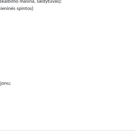
 skalbimo mašina, šaldytuvas);
sieninės spintos)
ajonu;