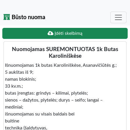
Būsto nuoma
Įdėti skelbimą
Nuomojamas SUREMONTUOTAS 1k Butas
Karoliniškėse
Išnuomojamas 1k butas Karoliniškėse, Asanavičiūtės g.;
5 aukštas iš 9;
namas blokinis;
33 kv.m.;
butas įrengtas: grindys – kilimai, plytelės;
sienos – dažytos, plytelės; durys – seifo; langai –
mediniai;
išnuomojamas su visais baldais bei
buitine
technika (šaldytuvas,