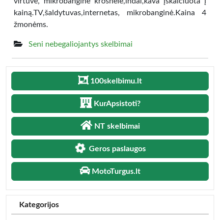
virtuvė, mikrobanginė krosnelė,indai,kava įskaičiuota į
kainą.TV,šaldytuvas,internetas, mikrobanginė.Kaina 4
žmonėms.
Seni nebegaliojantys skelbimai
100skelbimu.lt
KurApsistoti?
NT skelbimai
Geros paslaugos
MotoTurgus.lt
Kategorijos