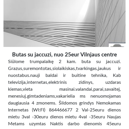
Butas su jaccuzi, nuo 25eur Vilnjaus centre
Siūlome trumpalaikę 2 kam. buta su jaccuzi.
Grazus,suremontotas,siolaikiskas,tvarkingas,jaukus ir
nuostabus.nauji baldai ir buitine tehnika, Kab
televizija,internetas,elektrinis zidinys, uzdaras
kiemas,vieta masinai.valandai,parai,savaitej,
menesiuj.gimtadeniams,vakarielia ms nenuomojamas
daugiausia 4 zmonems. Šildomos grindys Nemokamas
Internetas (WI:FI) 864466677 2 Val-25euru dienos
mietu 3val -30euru dienos mietu 4val -35euru Naujas
Metams uzymtas Naktis darbo dienomis 45euru