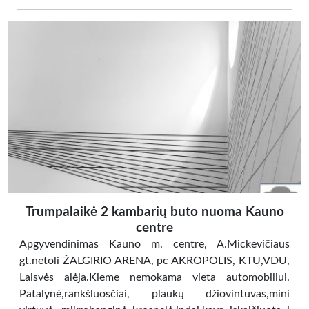
Trumpalaikė 2 kambarių buto nuoma Kauno
centre
Apgyvendinimas Kauno m. centre, A.Mickevičiaus
gt.netoli ŽALGIRIO ARENA, pc AKROPOLIS, KTU,VDU,
Laisvės alėja.Kieme nemokama vieta automobiliui.
Patalynė,rankšluosčiai, plaukų džiovintuvas,mini