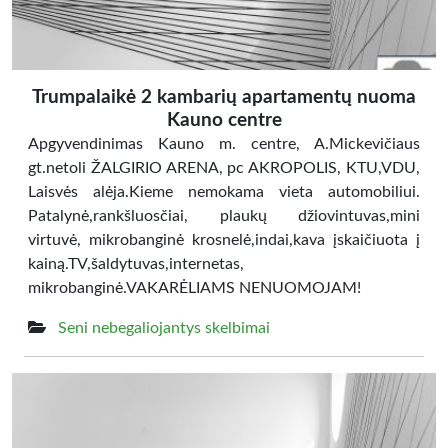
Trumpalaikė 2 kambarių apartamentų nuoma
Kauno centre
Apgyvendinimas Kauno m. centre, A.Mickevičiaus
gt.netoli ŽALGIRIO ARENA, pc AKROPOLIS, KTU,VDU,
Laisvės alėja.Kieme nemokama vieta automobiliui.
Patalynė,rankšluosčiai, plaukų džiovintuvas,mini
virtuvė, mikrobanginė krosnelė,indai,kava įskaičiuota į
kainą.TV,šaldytuvas,internetas,
mikrobanginė.VAKARĖLIAMS NENUOMOJAM!
Seni nebegaliojantys skelbimai