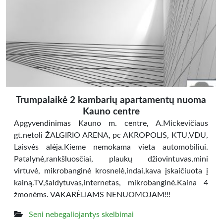
Trumpalaikė 2 kambarių apartamentų nuoma
Kauno centre
Apgyvendinimas Kauno m. centre, A.Mickevičiaus
gt.netoli ŽALGIRIO ARENA, pc AKROPOLIS, KTU,VDU,
Laisvės alėja.Kieme nemokama vieta automobiliui.
Patalynė,rankšluosčiai, plaukų džiovintuvas,mini
virtuvė, mikrobanginė krosnelė,indai,kava įskaičiuota į
kainą.TV,šaldytuvas,internetas, mikrobanginė.Kaina 4
žmonėms. VAKARĖLIAMS NENUOMOJAM!!!
Seni nebegaliojantys skelbimai