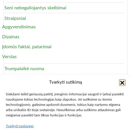
Seni nebegaliojantys skelbimai
Straipsniai
Apgyvendinimas
Dizainas
Įdomūs faktai, patarimai
Verslas
Trumpalaikė nuoma
Apartamentai
Tvarkyti sutikimą
Svečių namai
Siekdami teikti geriausią patirtį, įrenginio informacijai saugoti ir (arba) pasiekti
naudojame tokias technologijas kaip slapukus. Jei sutiksime su šiomis
technologijomis, galėsime apdoroti duomenis, tokius kaip naršymo elgsena
arba unikalūs ID šioje svetainėje. Nesutikimas arba sutikimo atšaukimas gali
neigiamai paveikti tam tikras funkcijas ir funkcijas.
Tvarkyti paslaugas
Copyright © 2013 – 2026
Būsto nuoma
- Butų, kambarių,