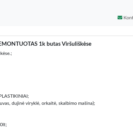
Kont
MONTUOTAS 1k butas Viršuliškėse
ėse.;
 PLASTIKINIAI;
vas, dujinė viryklė, orkaitė, skalbimo mašina);
0lt;