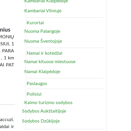
Kambariai Klaipėdoje
Kambariai Vilniuje
Kurortai
nius
Nuoma Palangoje
ONIŲ
Nuoma Šventojoje
IUI, 1
1 PARA
Namai ir kotedžai
 , 1 km
Namai kituose miestuose
TAI PAT
Namai Klaipėdoje
Paslaugos
Poilsiui
Kaimo turizmo sodybos
Sodybos Aukštaitijoje
uzi.
Sodybos Dzūkijoje
ldai ir