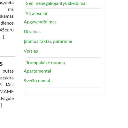
as,vieta
Seni nebegaliojantys skelbimai
lia ms
Straipsniai
okamas
Apgyvendinimas
 dienos
45euru
Dizainas
[…]
Įdomūs faktai, patarimai
Verslas
Trumpalaikė nuoma
S
 butas
Apartamentai
atskira
Svečių namai
TAS JAU
AMAME
dvigulė
…]