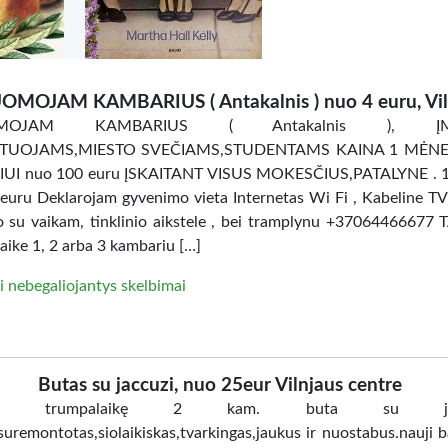
OMOJAM KAMBARIUS ( Antakalnis ) nuo 4 euru, Vil
OMOJAM KAMBARIUS ( Antakalnis ), ĮM
TUOJAMS,MIESTO SVEČIAMS,STUDENTAMS KAINA 1 MĖNES
UI nuo 100 euru ĮSKAITANT VISUS MOKESČIUS,PATALYNE . 
uru Deklarojam gyvenimo vieta Internetas Wi Fi , Kabeline TV
ro su vaikam, tinklinio aikstele , bei tramplynu +37064466677 
aike 1, 2 arba 3 kambariu […]
i nebegaliojantys skelbimai
Butas su jaccuzi, nuo 25eur Vilnjaus centre
ome trumpalaikę 2 kam. buta su jacc
uremontotas,siolaikiskas,tvarkingas,jaukus ir nuostabus.nauji ba