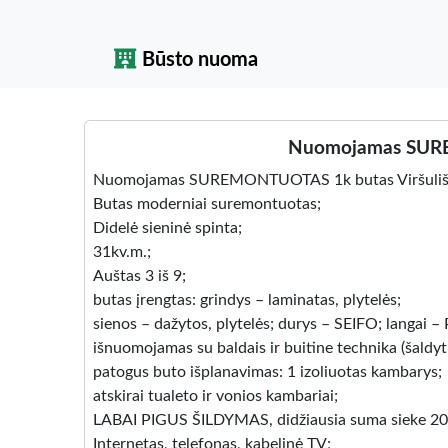
Būsto nuoma
Nuomojamas SURE
Nuomojamas SUREMONTUOTAS 1k butas Viršulišk
Butas moderniai suremontuotas;
Didelė sieninė spinta;
31kv.m.;
Auštas 3 iš 9;
butas įrengtas: grindys – laminatas, plytelės;
sienos – dažytos, plytelės; durys – SEIFO; langai –
išnuomojamas su baldais ir buitine technika (šaldytu
patogus buto išplanavimas: 1 izoliuotas kambarys;
atskirai tualeto ir vonios kambariai;
LABAI PIGUS ŠILDYMAS, didžiausia suma sieke 20
Internetas, telefonas, kabelinė TV;