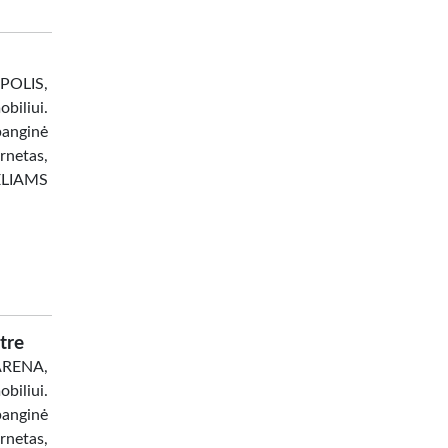
OPOLIS,
liui.
banginė
netas,
ĖLIAMS
tre
 ARENA,
biliui.
banginė
netas,