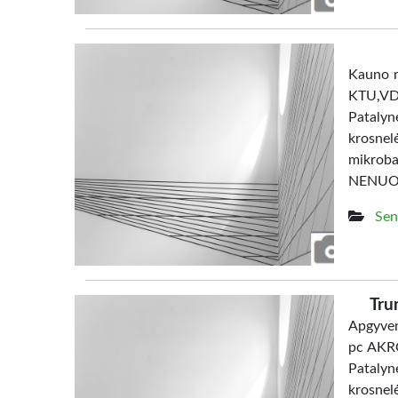
Kauno m
KTU,V
Patalyn
krosne
mikrob
NENUO
Sen
Tru
Apgyven
pc AKRO
Patalyn
krosne