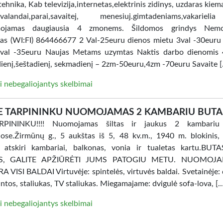
tehnika, Kab televizija,internetas,elektrinis zidinys, uzdaras kiem
i.valandai,parai,savaitej, menesiuj.gimtadeniams,vakarie
ojamas daugiausia 4 zmonems. Šildomos grindys Nem
tas (WI:FI) 864466677 2 Val-25euru dienos mietu 3val -30euru
val -35euru Naujas Metams uzymtas Naktis darbo dienomis 
ienį,šeštadienį, sekmadienį – 2zm-50euru,4zm -70euru Savaite 
i nebegaliojantys skelbimai
E TARPININKU NUOMOJAMAS 2 KAMBARIU BUTA
PININKU!!!! Nuomojamas šiltas ir jaukus 2 kambariu
ose.Žirmūnų g., 5 aukštas iš 5, 48 kv.m., 1940 m. blokinis, 
, atskiri kambariai, balkonas, vonia ir tualetas kartu.BU
AS, GALITE APŽIŪRĖTI JUMS PATOGIU METU. NUOMOJ
 VISI BALDAI Virtuvėje: spintelės, virtuvės baldai. Svetainėje: 
intos, staliukas, TV staliukas. Miegamajame: dvigulė sofa-lova, [
i nebegaliojantys skelbimai