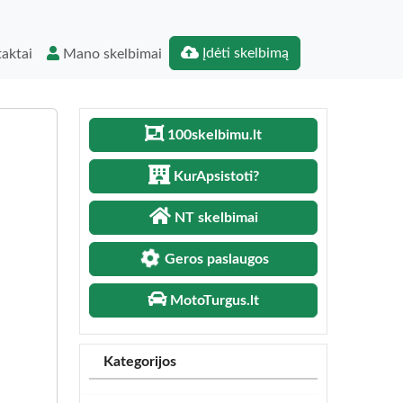
Įdėti skelbimą
aktai
Mano skelbimai
100skelbimu.lt
KurApsistoti?
NT skelbimai
Geros paslaugos
MotoTurgus.lt
Kategorijos