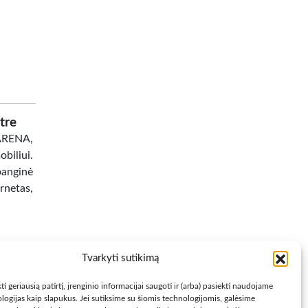
tre
 ARENA,
biliui.
banginė
netas,
Tvarkyti sutikimą
ti geriausią patirtį, įrenginio informacijai saugoti ir (arba) pasiekti naudojame
logijas kaip slapukus. Jei sutiksime su šiomis technologijomis, galėsime