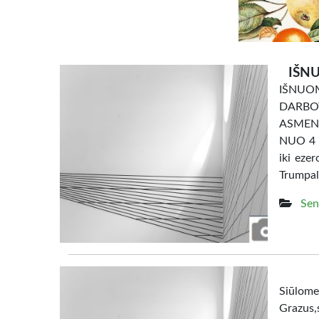
IŠNU
IŠNU
DARBO
ASMENI
NUO 4 e
iki eze
Trumpal
Sen
Siūl
Grazus,s