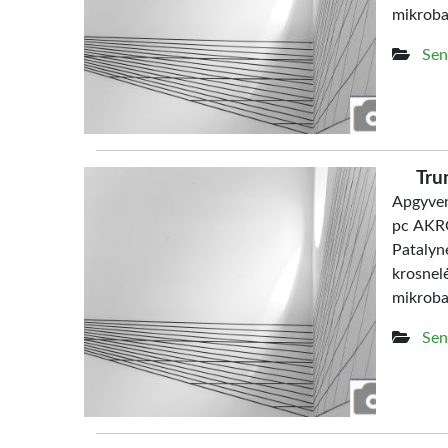
mikrob
Sen
Tru
Apgyven
pc AKRO
Patalyn
krosne
mikrob
Sen