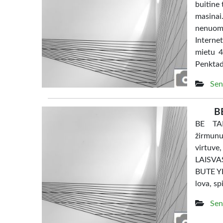
buitine 
masina
nenuom
Interne
mietu 4
Penktad
Sen
B
BE TAR
žirmunu
virtuve
LAISV
BUTE YRA
lova, sp
Sen