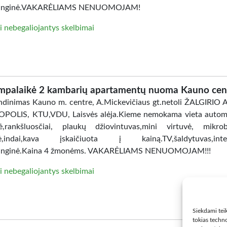
anginė.VAKARĖLIAMS NENUOMOJAM!
i nebegaliojantys skelbimai
mpalaikė 2 kambarių apartamentų nuoma Kauno cen
dinimas Kauno m. centre, A.Mickevičiaus gt.netoli ŽALGIRIO
POLIS, KTU,VDU, Laisvės alėja.Kieme nemokama vieta automo
ė,rankšluosčiai, plaukų džiovintuvas,mini virtuvė, mikro
lė,indai,kava įskaičiuota į kainą.TV,šaldytuvas,inter
anginė.Kaina 4 žmonėms. VAKARĖLIAMS NENUOMOJAM!!!
i nebegaliojantys skelbimai
Siekdami teik
tokias techno