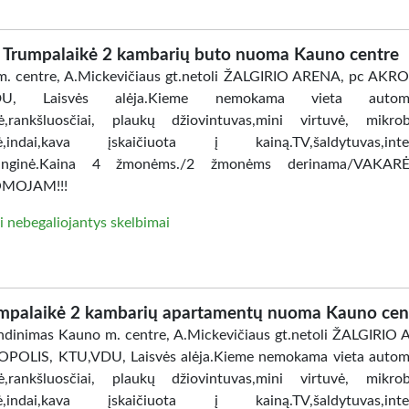
Trumpalaikė 2 kambarių buto nuoma Kauno centre
. centre, A.Mickevičiaus gt.netoli ŽALGIRIO ARENA, pc AKR
DU, Laisvės alėja.Kieme nemokama vieta automobi
ė,rankšluosčiai, plaukų džiovintuvas,mini virtuvė, mikro
lė,indai,kava įskaičiuota į kainą.TV,šaldytuvas,inter
anginė.Kaina 4 žmonėms./2 žmonėms derinama/VAKAR
MOJAM!!!
i nebegaliojantys skelbimai
mpalaikė 2 kambarių apartamentų nuoma Kauno cen
dinimas Kauno m. centre, A.Mickevičiaus gt.netoli ŽALGIRIO
POLIS, KTU,VDU, Laisvės alėja.Kieme nemokama vieta automo
ė,rankšluosčiai, plaukų džiovintuvas,mini virtuvė, mikro
lė,indai,kava įskaičiuota į kainą.TV,šaldytuvas,inter