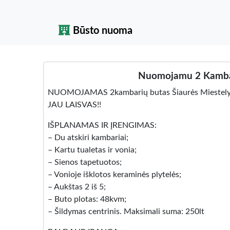
Būsto nuoma
Nuomojamu 2 Kambari
NUOMOJAMAS 2kambarių butas Šiaurės Miestelyj
JAU LAISVAS!!
IŠPLANAMAS IR ĮRENGIMAS:
– Du atskiri kambariai;
– Kartu tualetas ir vonia;
– Sienos tapetuotos;
– Vonioje išklotos keraminės plytelės;
– Aukštas 2 iš 5;
– Buto plotas: 48kvm;
– Šildymas centrinis. Maksimali suma: 250lt