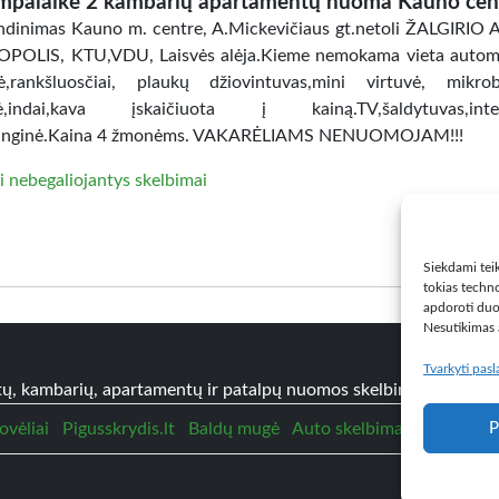
mpalaikė 2 kambarių apartamentų nuoma Kauno cen
dinimas Kauno m. centre, A.Mickevičiaus gt.netoli ŽALGIRIO
POLIS, KTU,VDU, Laisvės alėja.Kieme nemokama vieta automo
ė,rankšluosčiai, plaukų džiovintuvas,mini virtuvė, mikro
lė,indai,kava įskaičiuota į kainą.TV,šaldytuvas,inter
anginė.Kaina 4 žmonėms. VAKARĖLIAMS NENUOMOJAM!!!
i nebegaliojantys skelbimai
Siekdami teik
tokias techno
apdoroti duo
Nesutikimas a
Tvarkyti pas
tų, kambarių, apartamentų ir patalpų nuomos skelbimai
Paslaug
P
ovėliai
Pigusskrydis.lt
Baldų mugė
Auto skelbimai
# >
Jūsų 