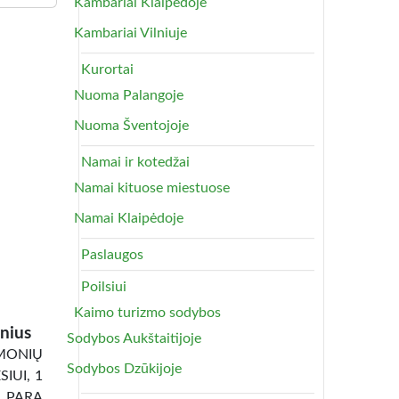
Kambariai Klaipėdoje
Kambariai Vilniuje
Kurortai
Nuoma Palangoje
Nuoma Šventojoje
Namai ir kotedžai
Namai kituose miestuose
Namai Klaipėdoje
Paslaugos
Poilsiui
Kaimo turizmo sodybos
nius
Sodybos Aukštaitijoje
ONIŲ
Sodybos Dzūkijoje
IUI, 1
1 PARA