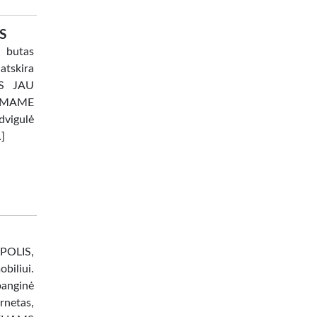
S
 butas
atskira
TAS JAU
AMAME
dvigulė
…]
OPOLIS,
liui.
banginė
netas,