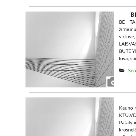
B
BE TAR
žirmunu
virtuve
LAISV
BUTE YRA
lova, sp
Sen
Kauno m
KTU,V
Patalyn
krosne