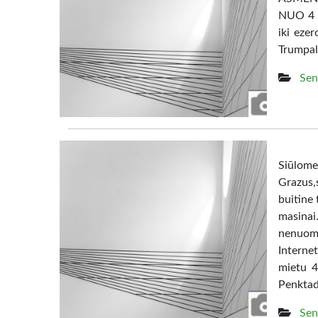
NUO 4 e
iki eze
Trumpal
Sen
Siūl
Grazus,s
buitine 
masina
nenuom
Interne
mietu 4
Penktad
Sen