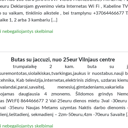
uru Deklarojam gyvenimo vieta Internetas Wi Fi , Kabeline TV
ro su vaikam, tinklinio aikstele , bei tramplynu +37064466677 
aike 1, 2 arba 3 kambariu […]
i nebegaliojantys skelbimai
Butas su jaccuzi, nuo 25eur Vilnjaus centre
ome trumpalaikę 2 kam. buta su jacc
uremontotas,siolaikiskas,tvarkingas,jaukus ir nuostabus.nauji ba
tehnika, Kab televizija,internetas,elektrinis zidinys, uzdaras kiem
i.valandai,parai,savaitej, menesiuj.gimtadeniams,vakarie
ojamas daugiausia 4 zmonems. Šildomos grindys Nem
tas (WI:FI) 864466677 2 Val-25euru dienos mietu 3val -30euru
val -35euru Naujas Metams uzymtas Naktis darbo dienomis 
ienį,šeštadienį, sekmadienį – 2zm-50euru,4zm -70euru Savaite 
i nebegaliojantys skelbimai