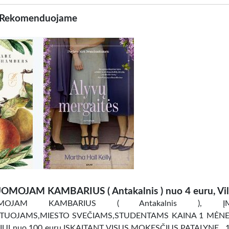
Rekomenduojame
OMOJAM KAMBARIUS ( Antakalnis ) nuo 4 euru, Vil
OMOJAM KAMBARIUS ( Antakalnis ), ĮM
TUOJAMS,MIESTO SVEČIAMS,STUDENTAMS KAINA 1 MĖNES
UI nuo 100 euru ĮSKAITANT VISUS MOKESČIUS,PATALYNE . 