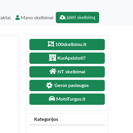
Įdėti skelbimą
aktai
Mano skelbimai
100skelbimu.lt
KurApsistoti?
NT skelbimai
Geros paslaugos
MotoTurgus.lt
Kategorijos