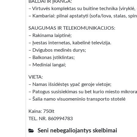
BALDAI IR ĮRANGA:
– Virtuvės komplektas su buitine technika (viryklė,
– Kambariai: pilnai apstatyti (sofa/lova, stalas, s
SAUGUMAS IR TELEKOMUNIKACIJOS:
– Rakinama laiptinė;
– Įvestas internetas, kabelinė televizija.
– Dvigubos medinės durys;
– Balkonas įstiklintas;
– Mediniai langai;
VIETA:
– Namas išsidėstęs ypač geroje vietoje;
– Patogus susisiekimas su bet kurio miesto mikror
– Šalia namo visuomeninio transporto stotelė
Kaina: 750lt
TEL. NR. 860994783
Seni nebegaliojantys skelbimai