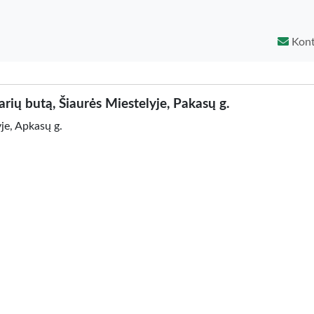
Kont
ų butą, Šiaurės Miestelyje, Pakasų g.
e, Apkasų g.