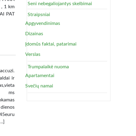
Seni nebegaliojantys skelbimai
 , 1 km
TAI PAT
Straipsniai
Apgyvendinimas
Dizainas
Įdomūs faktai, patarimai
Verslas
Trumpalaikė nuoma
uzi.
Apartamentai
ldai ir
as,vieta
Svečių namai
lia ms
okamas
 dienos
45euru
[…]