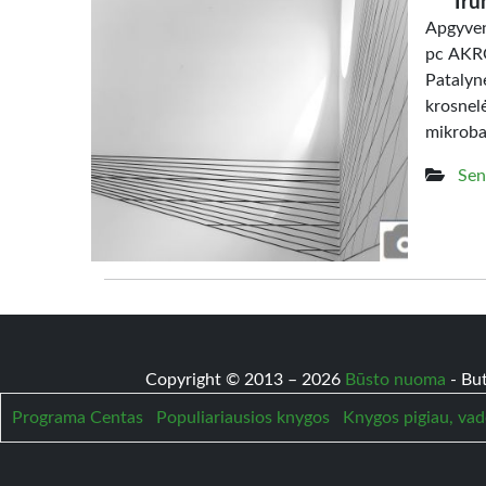
Tru
Apgyven
pc AKRO
Patalyn
krosne
mikrob
Sen
Copyright © 2013 – 2026
Būsto nuoma
- Bu
Programa Centas
Populiariausios knygos
Knygos pigiau, vad