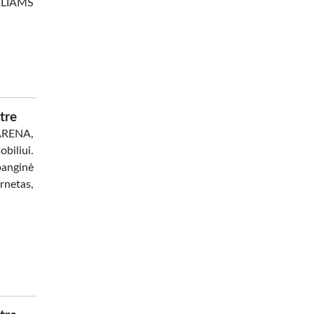
ĖLIAMS
tre
 ARENA,
biliui.
banginė
netas,