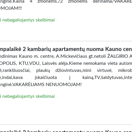
anginė.Kaina 4 žmonėms./2 žmonėms derinama/VAKAR
MOJAM!!!
i nebegaliojantys skelbimai
mpalaikė 2 kambarių apartamentų nuoma Kauno cen
dinimas Kauno m. centre, A.Mickevičiaus gt.netoli ŽALGIRIO
POLIS, KTU,VDU, Laisvės alėja.Kieme nemokama vieta automo
ė,rankšluosčiai, plaukų džiovintuvas,mini virtuvė, mikro
lė,indai,kava įskaičiuota į kainą.TV,šaldytuvas,inter
anginė.VAKARĖLIAMS NENUOMOJAM!
i nebegaliojantys skelbimai