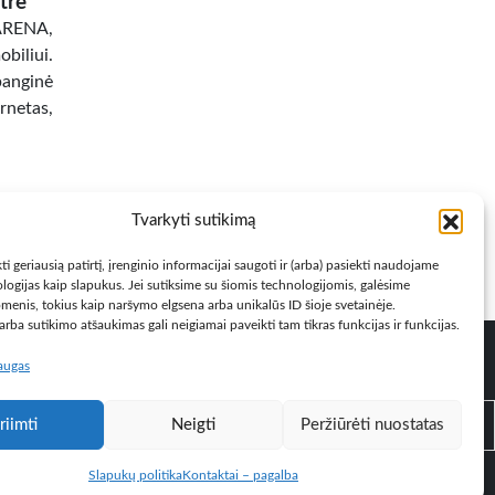
tre
 ARENA,
biliui.
banginė
netas,
Tvarkyti sutikimą
ti geriausią patirtį, įrenginio informacijai saugoti ir (arba) pasiekti naudojame
logijas kaip slapukus. Jei sutiksime su šiomis technologijomis, galėsime
menis, tokius kaip naršymo elgsena arba unikalūs ID šioje svetainėje.
rba sutikimo atšaukimas gali neigiamai paveikti tam tikras funkcijas ir funkcijas.
laugas
ų taisyklės
Privatumo politika
Kontaktai
riimti
Neigti
Peržiūrėti nuostatas
nuoroda!
< #
Slapukų politika
Kontaktai – pagalba