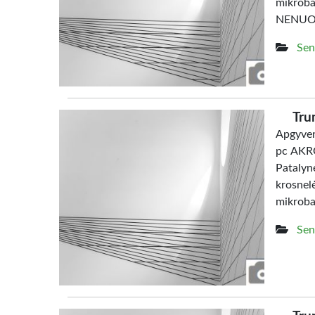
mikrob
NENUO
Sen
Tru
Apgyven
pc AKRO
Patalyn
krosne
mikrob
Sen