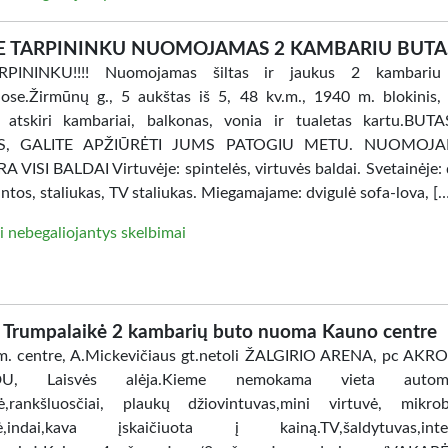
E TARPININKU NUOMOJAMAS 2 KAMBARIU BUTA
PININKU!!!! Nuomojamas šiltas ir jaukus 2 kambariu
ose.Žirmūnų g., 5 aukštas iš 5, 48 kv.m., 1940 m. blokinis, 
, atskiri kambariai, balkonas, vonia ir tualetas kartu.BU
AS, GALITE APŽIŪRĖTI JUMS PATOGIU METU. NUOMOJ
 VISI BALDAI Virtuvėje: spintelės, virtuvės baldai. Svetainėje: 
intos, staliukas, TV staliukas. Miegamajame: dvigulė sofa-lova, [
i nebegaliojantys skelbimai
Trumpalaikė 2 kambarių buto nuoma Kauno centre
. centre, A.Mickevičiaus gt.netoli ŽALGIRIO ARENA, pc AKR
DU, Laisvės alėja.Kieme nemokama vieta automobi
ė,rankšluosčiai, plaukų džiovintuvas,mini virtuvė, mikro
lė,indai,kava įskaičiuota į kainą.TV,šaldytuvas,inter