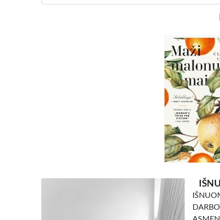
IŠNU
IŠNU
DARBO
ASMENI