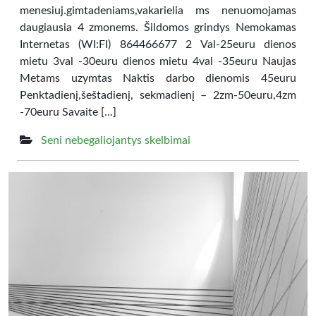
menesiuj.gimtadeniams,vakarielia ms nenuomojamas
daugiausia 4 zmonems. Šildomos grindys Nemokamas
Internetas (WI:FI) 864466677 2 Val-25euru dienos
mietu 3val -30euru dienos mietu 4val -35euru Naujas
Metams uzymtas Naktis darbo dienomis 45euru
Penktadienį,šeštadienį, sekmadienį – 2zm-50euru,4zm
-70euru Savaite […]
Seni nebegaliojantys skelbimai