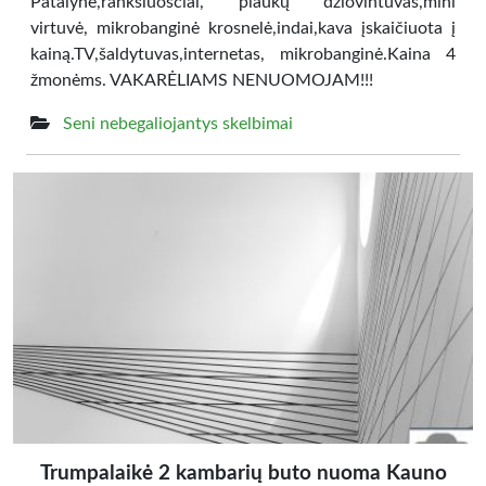
Patalynė,rankšluosčiai, plaukų džiovintuvas,mini
virtuvė, mikrobanginė krosnelė,indai,kava įskaičiuota į
kainą.TV,šaldytuvas,internetas, mikrobanginė.Kaina 4
žmonėms. VAKARĖLIAMS NENUOMOJAM!!!
Seni nebegaliojantys skelbimai
Trumpalaikė 2 kambarių buto nuoma Kauno