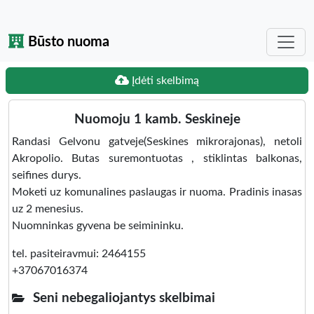
Būsto nuoma
Įdėti skelbimą
Nuomoju 1 kamb. Seskineje
Randasi Gelvonu gatveje(Seskines mikrorajonas), netoli
Akropolio. Butas suremontuotas , stiklintas balkonas,
seifines durys.
Moketi uz komunalines paslaugas ir nuoma. Pradinis inasas
uz 2 menesius.
Nuomninkas gyvena be seimininku.
tel. pasiteiravmui: 2464155
+37067016374
Seni nebegaliojantys skelbimai