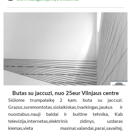
Butas su jaccuzi, nuo 25eur Vilnjaus centre
Siūlome trumpalaikę 2 kam. buta su jaccuzi.
Grazus,suremontotas,siolaikiskas,tvarkingas,jaukus ir
nuostabus.nauji baldai ir buitine tehnika, Kab
televizija,internetas,elektrinis zidinys, uzdaras
kiemas,vieta masinai.valandai,parai,savaitej,