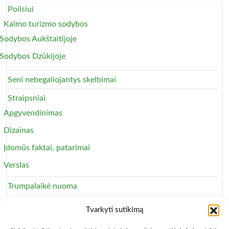
Poilsiui
Kaimo turizmo sodybos
Sodybos Aukštaitijoje
Sodybos Dzūkijoje
Seni nebegaliojantys skelbimai
Straipsniai
Apgyvendinimas
Dizainas
Įdomūs faktai, patarimai
Verslas
Trumpalaikė nuoma
Apartamentai
Tvarkyti sutikimą
Svečių namai