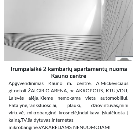
Trumpalaikė 2 kambarių apartamentų nuoma
Kauno centre
Apgyvendinimas Kauno m. centre, A.Mickevičiaus
gt.netoli ŽALGIRIO ARENA, pc AKROPOLIS, KTU,VDU,
Laisvės alėja.Kieme nemokama vieta automobiliui.
Patalynė,rankšluosčiai, plaukų džiovintuvas,mini
virtuvė, mikrobanginė krosnelė,indai,kava įskaičiuota į
kainą.TV,šaldytuvas,internetas,
mikrobanginė.VAKARĖLIAMS NENUOMOJAM!