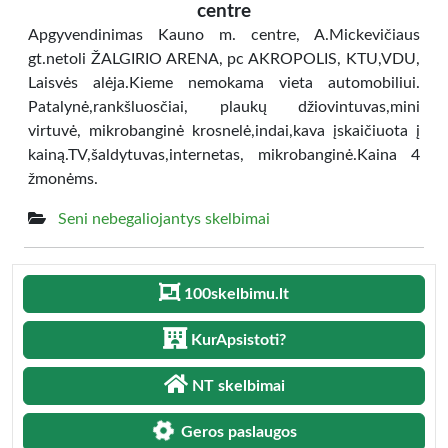
centre
Apgyvendinimas Kauno m. centre, A.Mickevičiaus
gt.netoli ŽALGIRIO ARENA, pc AKROPOLIS, KTU,VDU,
Laisvės alėja.Kieme nemokama vieta automobiliui.
Patalynė,rankšluosčiai, plaukų džiovintuvas,mini
virtuvė, mikrobanginė krosnelė,indai,kava įskaičiuota į
kainą.TV,šaldytuvas,internetas, mikrobanginė.Kaina 4
žmonėms.
Seni nebegaliojantys skelbimai
100skelbimu.lt
KurApsistoti?
NT skelbimai
Geros paslaugos