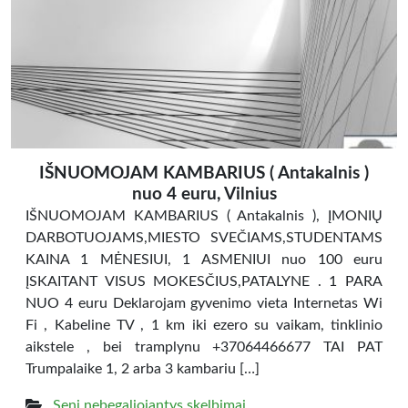
IŠNUOMOJAM KAMBARIUS ( Antakalnis )
nuo 4 euru, Vilnius
IŠNUOMOJAM KAMBARIUS ( Antakalnis ), ĮMONIŲ
DARBOTUOJAMS,MIESTO SVEČIAMS,STUDENTAMS
KAINA 1 MĖNESIUI, 1 ASMENIUI nuo 100 euru
ĮSKAITANT VISUS MOKESČIUS,PATALYNE . 1 PARA
NUO 4 euru Deklarojam gyvenimo vieta Internetas Wi
Fi , Kabeline TV , 1 km iki ezero su vaikam, tinklinio
aikstele , bei tramplynu +37064466677 TAI PAT
Trumpalaike 1, 2 arba 3 kambariu […]
Seni nebegaliojantys skelbimai