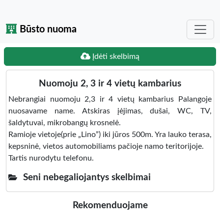
Būsto nuoma
Įdėti skelbimą
Nuomoju 2, 3 ir 4 vietų kambarius
Nebrangiai nuomoju 2,3 ir 4 vietų kambarius Palangoje
nuosavame name. Atskiras įėjimas, dušai, WC, TV,
šaldytuvai, mikrobangų krosnelė.
Ramioje vietoje(prie „Lino”) iki jūros 500m. Yra lauko terasa,
kepsninė, vietos automobiliams pačioje namo teritorijoje.
Tartis nurodytu telefonu.
Seni nebegaliojantys skelbimai
Rekomenduojame