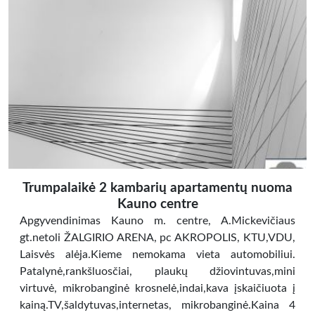
Trumpalaikė 2 kambarių apartamentų nuoma
Kauno centre
Apgyvendinimas Kauno m. centre, A.Mickevičiaus
gt.netoli ŽALGIRIO ARENA, pc AKROPOLIS, KTU,VDU,
Laisvės alėja.Kieme nemokama vieta automobiliui.
Patalynė,rankšluosčiai, plaukų džiovintuvas,mini
virtuvė, mikrobanginė krosnelė,indai,kava įskaičiuota į
kainą.TV,šaldytuvas,internetas, mikrobanginė.Kaina 4