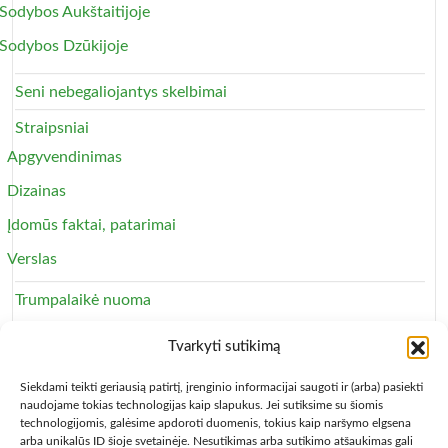
Sodybos Aukštaitijoje
Sodybos Dzūkijoje
Seni nebegaliojantys skelbimai
Straipsniai
Apgyvendinimas
Dizainas
Įdomūs faktai, patarimai
Verslas
Trumpalaikė nuoma
Apartamentai
Tvarkyti sutikimą
Svečių namai
Siekdami teikti geriausią patirtį, įrenginio informacijai saugoti ir (arba) pasiekti
naudojame tokias technologijas kaip slapukus. Jei sutiksime su šiomis
technologijomis, galėsime apdoroti duomenis, tokius kaip naršymo elgsena
arba unikalūs ID šioje svetainėje. Nesutikimas arba sutikimo atšaukimas gali