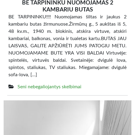
BE TARPININKU NUOMOJAMAS 2
KAMBARIU BUTAS
BE TARPININKU!!!! Nuomojamas šiltas ir jaukus 2
kambariu butas žirmunuose.Žirmūnų g., 5 aukštas iš 5,
48 kv.m., 1940 m. blokinis, atskira virtuve, atskiri
kambariai, balkonas, vonia ir tualetas kartu.BUTAS JAU
LAISVAS, GALITE APŽIŪRĖTI JUMS PATOGIU METU.
NUOMOJAMAME BUTE YRA VISI BALDAI Virtuvėje:
spintelės, virtuvės baldai. Svetainėje: dvigulė lova,
spintos, staliukas, TV staliukas. Miegamajame: dvigulė
sofa-lova, […]
Seni nebegaliojantys skelbimai