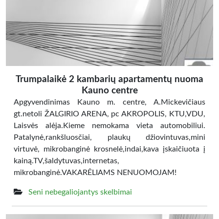
Trumpalaikė 2 kambarių apartamentų nuoma
Kauno centre
Apgyvendinimas Kauno m. centre, A.Mickevičiaus
gt.netoli ŽALGIRIO ARENA, pc AKROPOLIS, KTU,VDU,
Laisvės alėja.Kieme nemokama vieta automobiliui.
Patalynė,rankšluosčiai, plaukų džiovintuvas,mini
virtuvė, mikrobanginė krosnelė,indai,kava įskaičiuota į
kainą.TV,šaldytuvas,internetas,
mikrobanginė.VAKARĖLIAMS NENUOMOJAM!
Seni nebegaliojantys skelbimai