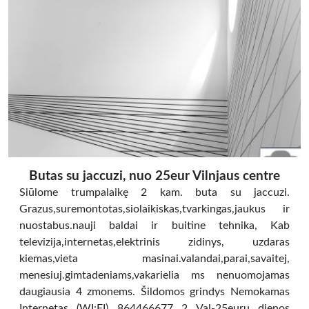
Butas su jaccuzi, nuo 25eur Vilnjaus centre
Siūlome trumpalaikę 2 kam. buta su jaccuzi.
Grazus,suremontotas,siolaikiskas,tvarkingas,jaukus ir
nuostabus.nauji baldai ir buitine tehnika, Kab
televizija,internetas,elektrinis zidinys, uzdaras
kiemas,vieta masinai.valandai,parai,savaitej,
menesiuj.gimtadeniams,vakarielia ms nenuomojamas
daugiausia 4 zmonems. Šildomos grindys Nemokamas
Internetas (WI:FI) 864466677 2 Val-25euru dienos