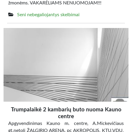
žmonėms. VAKARĖLIAMS NENUOMOJAM!!!
Seni nebegaliojantys skelbimai
Trumpalaikė 2 kambarių buto nuoma Kauno
centre
Apgyvendinimas Kauno m. centre, A.Mickevičiaus
gt.netoli ŽALGIRIO ARENA, pc AKROPOLIS, KTU,VDU,