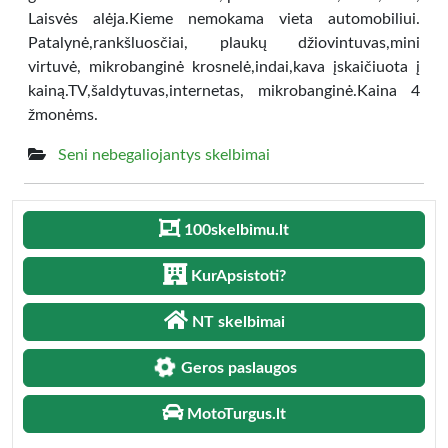
Laisvės alėja.Kieme nemokama vieta automobiliui.
Patalynė,rankšluosčiai, plaukų džiovintuvas,mini
virtuvė, mikrobanginė krosnelė,indai,kava įskaičiuota į
kainą.TV,šaldytuvas,internetas, mikrobanginė.Kaina 4
žmonėms.
Seni nebegaliojantys skelbimai
100skelbimu.lt
KurApsistoti?
NT skelbimai
Geros paslaugos
MotoTurgus.lt