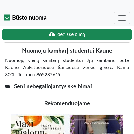
Būsto nuoma
Įdėti skelbimą
Nuomoju kambarĮ studentui Kaune
Nuomojų vieną kambarį studentui 2jų kambarių bute
Kaune, Aukštuosiuose Šančiuose Verkių g-vėje. Kaina
300Lt.Tel.:mob.865282619
Seni nebegaliojantys skelbimai
Rekomenduojame