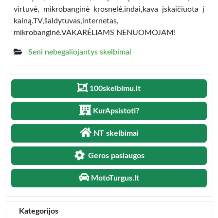
virtuvė, mikrobanginė krosnelė,indai,kava įskaičiuota į
kainą.TV,šaldytuvas,internetas,
mikrobanginė.VAKARĖLIAMS NENUOMOJAM!
Seni nebegaliojantys skelbimai
100skelbimu.lt
KurApsistoti?
NT skelbimai
Geros paslaugos
MotoTurgus.lt
Kategorijos