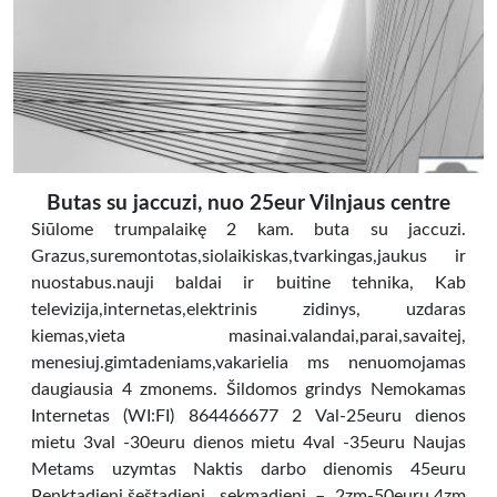
Butas su jaccuzi, nuo 25eur Vilnjaus centre
Siūlome trumpalaikę 2 kam. buta su jaccuzi.
Grazus,suremontotas,siolaikiskas,tvarkingas,jaukus ir
nuostabus.nauji baldai ir buitine tehnika, Kab
televizija,internetas,elektrinis zidinys, uzdaras
kiemas,vieta masinai.valandai,parai,savaitej,
menesiuj.gimtadeniams,vakarielia ms nenuomojamas
daugiausia 4 zmonems. Šildomos grindys Nemokamas
Internetas (WI:FI) 864466677 2 Val-25euru dienos
mietu 3val -30euru dienos mietu 4val -35euru Naujas
Metams uzymtas Naktis darbo dienomis 45euru
Penktadienį,šeštadienį, sekmadienį – 2zm-50euru,4zm