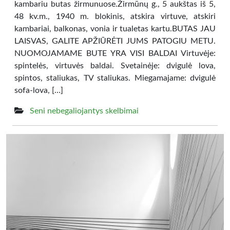
kambariu butas žirmunuose.Žirmūnų g., 5 aukštas iš 5,
48 kv.m., 1940 m. blokinis, atskira virtuve, atskiri
kambariai, balkonas, vonia ir tualetas kartu.BUTAS JAU
LAISVAS, GALITE APŽIŪRĖTI JUMS PATOGIU METU.
NUOMOJAMAME BUTE YRA VISI BALDAI Virtuvėje:
spintelės, virtuvės baldai. Svetainėje: dvigulė lova,
spintos, staliukas, TV staliukas. Miegamajame: dvigulė
sofa-lova, […]
Seni nebegaliojantys skelbimai