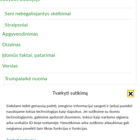
Seni nebegaliojantys skelbimai
Straipsniai
Apgyvendinimas
Dizainas
Įdomūs faktai, patarimai
Verslas
Trumpalaikė nuoma
Apartamentai
Tvarkyti sutikimą
Svečių namai
Siekdami teikti geriausią patirtį, įrenginio informacijai saugoti ir (arba) pasiekti
naudojame tokias technologijas kaip slapukus. Jei sutiksime su šiomis
technologijomis, galėsime apdoroti duomenis, tokius kaip naršymo elgsena
arba unikalūs ID šioje svetainėje. Nesutikimas arba sutikimo atšaukimas gali
neigiamai paveikti tam tikras funkcijas ir funkcijas.