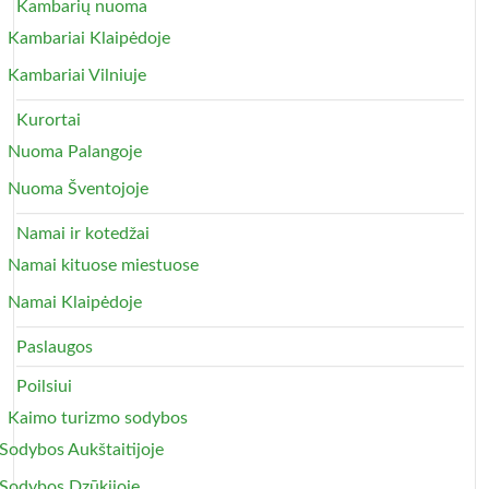
Kambarių nuoma
Kambariai Klaipėdoje
Kambariai Vilniuje
Kurortai
Nuoma Palangoje
Nuoma Šventojoje
Namai ir kotedžai
Namai kituose miestuose
Namai Klaipėdoje
Paslaugos
Poilsiui
Kaimo turizmo sodybos
Sodybos Aukštaitijoje
Sodybos Dzūkijoje