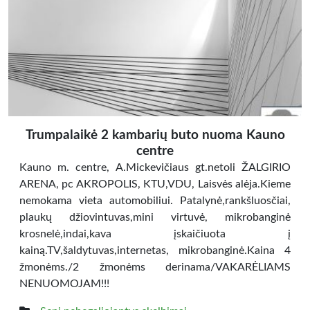
Trumpalaikė 2 kambarių buto nuoma Kauno
centre
Kauno m. centre, A.Mickevičiaus gt.netoli ŽALGIRIO
ARENA, pc AKROPOLIS, KTU,VDU, Laisvės alėja.Kieme
nemokama vieta automobiliui. Patalynė,rankšluosčiai,
plaukų džiovintuvas,mini virtuvė, mikrobanginė
krosnelė,indai,kava įskaičiuota į
kainą.TV,šaldytuvas,internetas, mikrobanginė.Kaina 4
žmonėms./2 žmonėms derinama/VAKARĖLIAMS
NENUOMOJAM!!!