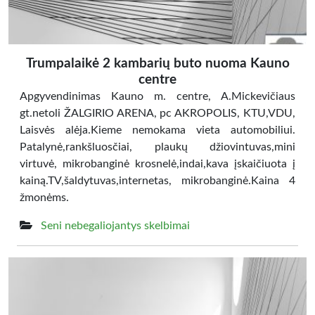
Trumpalaikė 2 kambarių buto nuoma Kauno
centre
Apgyvendinimas Kauno m. centre, A.Mickevičiaus
gt.netoli ŽALGIRIO ARENA, pc AKROPOLIS, KTU,VDU,
Laisvės alėja.Kieme nemokama vieta automobiliui.
Patalynė,rankšluosčiai, plaukų džiovintuvas,mini
virtuvė, mikrobanginė krosnelė,indai,kava įskaičiuota į
kainą.TV,šaldytuvas,internetas, mikrobanginė.Kaina 4
žmonėms.
Seni nebegaliojantys skelbimai