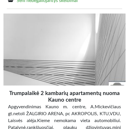
Seni nebegaliojantys skelbimai
Trumpalaikė 2 kambarių apartamentų nuoma
Kauno centre
Apgyvendinimas Kauno m. centre, A.Mickevičiaus
gt.netoli ŽALGIRIO ARENA, pc AKROPOLIS, KTU,VDU,
Laisvės alėja.Kieme nemokama vieta automobiliui.
Patalynė,rankšluosčiai, plaukų džiovintuvas,mini