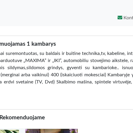
Kont
muojamas 1 kambarys
suremontuotas, su baldais ir buitine technika,tv, kabeline, int
parduotuve „MAXIMA” ir „IKI”, automobiliu stovejimo aikstele, 
minis sildymas,sildomos grindys, gyventi su kambarioke.. isn
merginai arba vaikinui) 400 (iskaiciuoti mokesciai) Kambaryje y
ra erdvi svetaine (TV, Dvd) Skalbimo mašina, spintele virtuvėje, 
Rekomenduojame