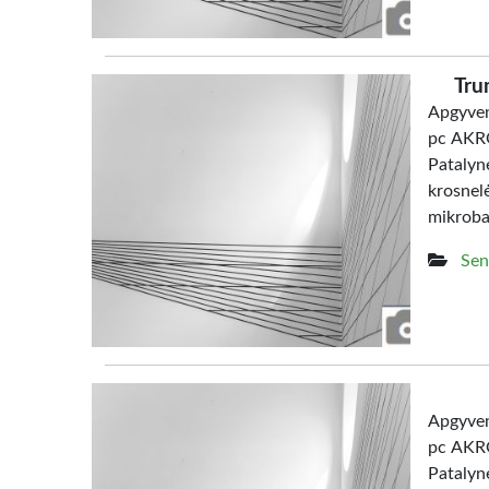
Tru
Apgyven
pc AKRO
Patalyn
krosne
mikrob
Sen
Apgyven
pc AKRO
Patalyn