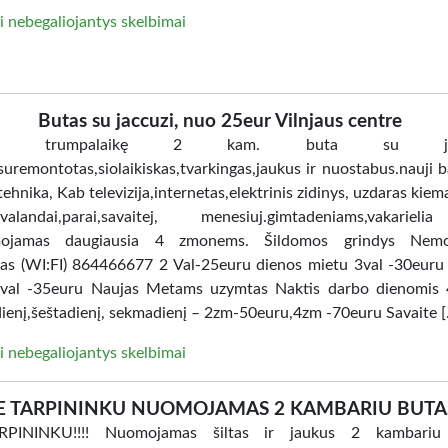
i nebegaliojantys skelbimai
Butas su jaccuzi, nuo 25eur Vilnjaus centre
ome trumpalaikę 2 kam. buta su jacc
uremontotas,siolaikiskas,tvarkingas,jaukus ir nuostabus.nauji ba
tehnika, Kab televizija,internetas,elektrinis zidinys, uzdaras kiem
i.valandai,parai,savaitej, menesiuj.gimtadeniams,vakarie
ojamas daugiausia 4 zmonems. Šildomos grindys Nem
tas (WI:FI) 864466677 2 Val-25euru dienos mietu 3val -30euru
val -35euru Naujas Metams uzymtas Naktis darbo dienomis 
ienį,šeštadienį, sekmadienį – 2zm-50euru,4zm -70euru Savaite 
i nebegaliojantys skelbimai
E TARPININKU NUOMOJAMAS 2 KAMBARIU BUTA
PININKU!!!! Nuomojamas šiltas ir jaukus 2 kambariu