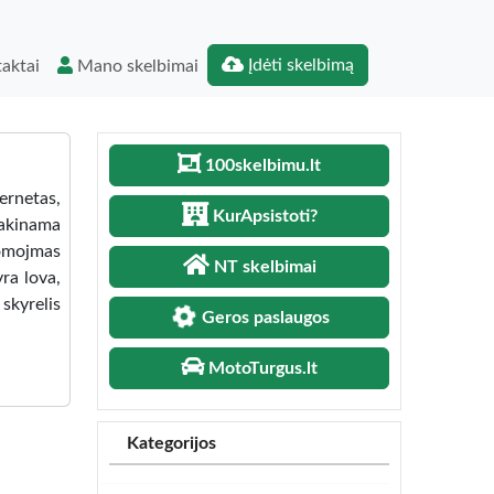
Įdėti skelbimą
aktai
Mano skelbimai
100skelbimu.lt
ernetas,
KurApsistoti?
rakinama
uomojmas
NT skelbimai
ra lova,
skyrelis
Geros paslaugos
MotoTurgus.lt
Kategorijos