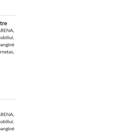
tre
 ARENA,
biliui.
banginė
netas,
 ARENA,
biliui.
banginė