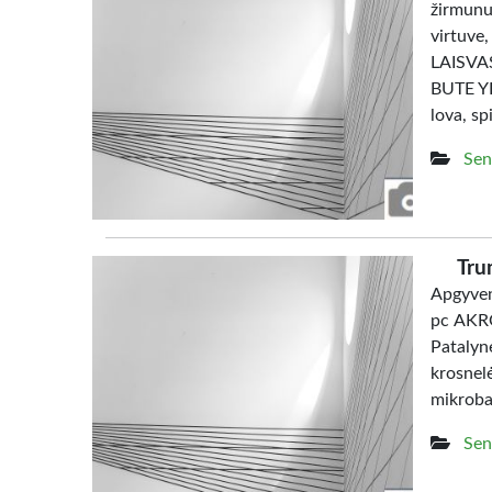
žirmunu
virtuve
LAISV
BUTE YRA
lova, sp
Sen
Tru
Apgyven
pc AKRO
Patalyn
krosne
mikrob
Sen