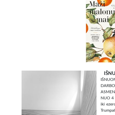
IŠNU
IŠNU
DARBO
ASMENI
NUO 4 e
iki eze
Trumpal