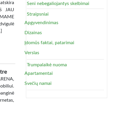
atskira
Seni nebegaliojantys skelbimai
TAS JAU
Straipsniai
AMAME
Apgyvendinimas
dvigulė
…]
Dizainas
Įdomūs faktai, patarimai
Verslas
Trumpalaikė nuoma
tre
Apartamentai
 ARENA,
Svečių namai
biliui.
banginė
netas,