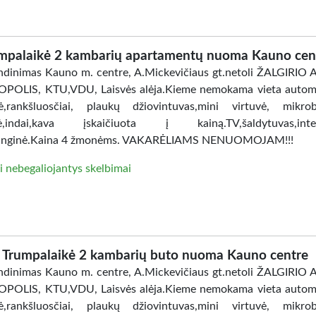
mpalaikė 2 kambarių apartamentų nuoma Kauno cen
dinimas Kauno m. centre, A.Mickevičiaus gt.netoli ŽALGIRIO
POLIS, KTU,VDU, Laisvės alėja.Kieme nemokama vieta automo
ė,rankšluosčiai, plaukų džiovintuvas,mini virtuvė, mikro
lė,indai,kava įskaičiuota į kainą.TV,šaldytuvas,inter
anginė.Kaina 4 žmonėms. VAKARĖLIAMS NENUOMOJAM!!!
i nebegaliojantys skelbimai
Trumpalaikė 2 kambarių buto nuoma Kauno centre
dinimas Kauno m. centre, A.Mickevičiaus gt.netoli ŽALGIRIO
POLIS, KTU,VDU, Laisvės alėja.Kieme nemokama vieta automo
ė,rankšluosčiai, plaukų džiovintuvas,mini virtuvė, mikro