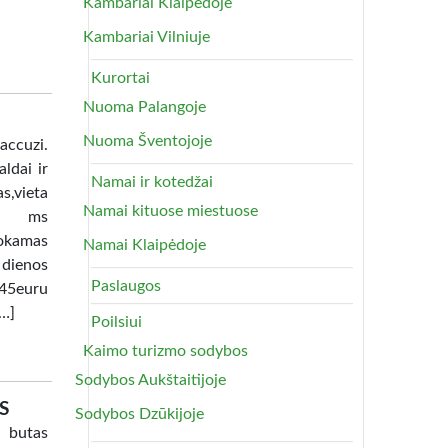
Kambariai Klaipėdoje
Kambariai Vilniuje
Kurortai
Nuoma Palangoje
Nuoma Šventojoje
uzi.
ldai ir
Namai ir kotedžai
as,vieta
Namai kituose miestuose
lia ms
okamas
Namai Klaipėdoje
 dienos
Paslaugos
45euru
[…]
Poilsiui
Kaimo turizmo sodybos
Sodybos Aukštaitijoje
S
Sodybos Dzūkijoje
 butas