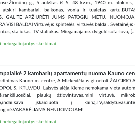
ose.Žirmūnų g., 5 aukštas iš 5, 48 kv.m., 1940 m. blokinis, 
, atskiri kambariai, balkonas, vonia ir tualetas kartu.BU
AS, GALITE APŽIŪRĖTI JUMS PATOGIU METU. NUOMOJ
 VISI BALDAI Virtuvėje: spintelės, virtuvės baldai. Svetainėje: 
intos, staliukas, TV staliukas. Miegamajame: dvigulė sofa-lova, [
i nebegaliojantys skelbimai
mpalaikė 2 kambarių apartamentų nuoma Kauno cen
dinimas Kauno m. centre, A.Mickevičiaus gt.netoli ŽALGIRIO
POLIS, KTU,VDU, Laisvės alėja.Kieme nemokama vieta automo
ė,rankšluosčiai, plaukų džiovintuvas,mini virtuvė, mikro
lė,indai,kava įskaičiuota į kainą.TV,šaldytuvas,inter
anginė.VAKARĖLIAMS NENUOMOJAM!
i nebegaliojantys skelbimai