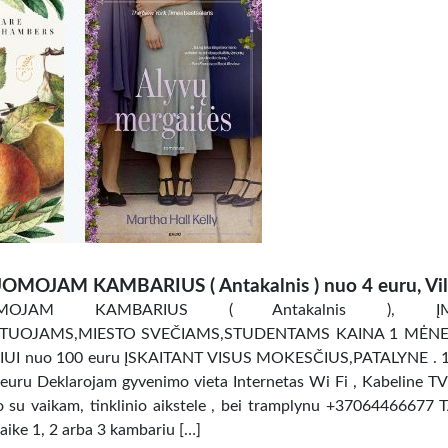
OMOJAM KAMBARIUS ( Antakalnis ) nuo 4 euru, Vil
OMOJAM KAMBARIUS ( Antakalnis ), ĮM
TUOJAMS,MIESTO SVEČIAMS,STUDENTAMS KAINA 1 MĖNES
UI nuo 100 euru ĮSKAITANT VISUS MOKESČIUS,PATALYNE . 
uru Deklarojam gyvenimo vieta Internetas Wi Fi , Kabeline TV
ro su vaikam, tinklinio aikstele , bei tramplynu +37064466677 
aike 1, 2 arba 3 kambariu […]