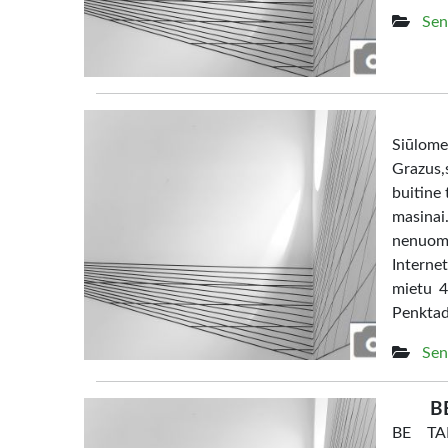
Sen
Siūl
Grazus,s
buitine 
masina
nenuom
Interne
mietu 4
Penktad
Sen
B
BE TAR