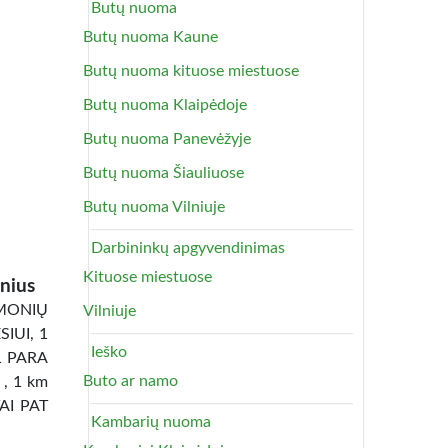
Butų nuoma
Butų nuoma Kaune
Butų nuoma kituose miestuose
Butų nuoma Klaipėdoje
Butų nuoma Panevėžyje
Butų nuoma Šiauliuose
Butų nuoma Vilniuje
Darbininkų apgyvendinimas
Kituose miestuose
nius
ONIŲ
Vilniuje
IUI, 1
Ieško
1 PARA
Buto ar namo
 , 1 km
TAI PAT
Kambarių nuoma