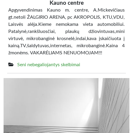
Kauno centre
Apgyvendinimas Kauno m. centre, A.Mickevičiaus
gt.netoli ŽALGIRIO ARENA, pc AKROPOLIS, KTU,VDU,
Laisvės alėja.Kieme nemokama vieta automobiliui.
Patalynė,rankšluosčiai, plaukų džiovintuvas,mini
virtuvė, mikrobanginė krosnelė,indai,kava įskaičiuota į
kainą.TV,šaldytuvas,internetas, mikrobanginė.Kaina 4
žmonėms. VAKARĖLIAMS NENUOMOJAM!!!
Seni nebegaliojantys skelbimai