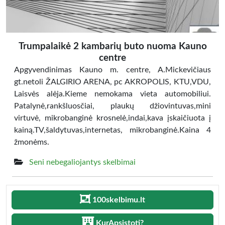
Trumpalaikė 2 kambarių buto nuoma Kauno
centre
Apgyvendinimas Kauno m. centre, A.Mickevičiaus
gt.netoli ŽALGIRIO ARENA, pc AKROPOLIS, KTU,VDU,
Laisvės alėja.Kieme nemokama vieta automobiliui.
Patalynė,rankšluosčiai, plaukų džiovintuvas,mini
virtuvė, mikrobanginė krosnelė,indai,kava įskaičiuota į
kainą.TV,šaldytuvas,internetas, mikrobanginė.Kaina 4
žmonėms.
Seni nebegaliojantys skelbimai
100skelbimu.lt
KurApsistoti?