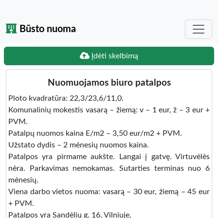
Būsto nuoma
Įdėti skelbimą
Nuomuojamos biuro patalpos
Ploto kvadratūra: 22,3/23,6/11,0.
Komunalinių mokestis vasarą – žiemą: v – 1 eur, ž – 3 eur +
PVM.
Patalpų nuomos kaina E/m2 – 3,50 eur/m2 + PVM.
Užstato dydis – 2 mėnesių nuomos kaina.
Patalpos yra pirmame aukšte. Langai į gatvę. Virtuvėlės
nėra. Parkavimas nemokamas. Sutarties terminas nuo 6
mėnesių.
Viena darbo vietos nuoma: vasarą – 30 eur, žiemą – 45 eur
+ PVM.
Patalpos yra Sandėlių g. 16, Vilniuje.