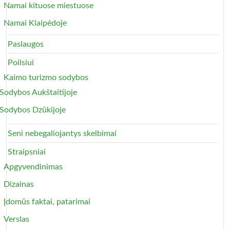
Namai kituose miestuose
Namai Klaipėdoje
Paslaugos
Poilsiui
Kaimo turizmo sodybos
Sodybos Aukštaitijoje
Sodybos Dzūkijoje
Seni nebegaliojantys skelbimai
Straipsniai
Apgyvendinimas
Dizainas
Įdomūs faktai, patarimai
Verslas