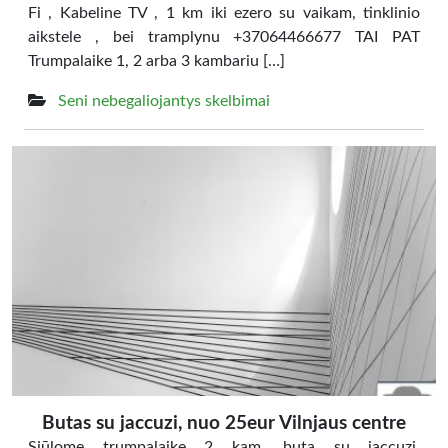
Fi , Kabeline TV , 1 km iki ezero su vaikam, tinklinio
aikstele , bei tramplynu +37064466677 TAI PAT
Trumpalaike 1, 2 arba 3 kambariu […]
Seni nebegaliojantys skelbimai
Butas su jaccuzi, nuo 25eur Vilnjaus centre
Siūlome trumpalaikę 2 kam. buta su jaccuzi.