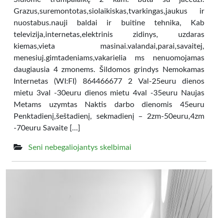
Grazus,suremontotas,siolaikiskas,tvarkingas,jaukus ir
nuostabus.nauji baldai ir buitine tehnika, Kab
televizija,internetas,elektrinis zidinys, uzdaras
kiemas,vieta masinai.valandai,parai,savaitej,
menesiuj.gimtadeniams,vakarielia ms nenuomojamas
daugiausia 4 zmonems. Šildomos grindys Nemokamas
Internetas (WI:FI) 864466677 2 Val-25euru dienos
mietu 3val -30euru dienos mietu 4val -35euru Naujas
Metams uzymtas Naktis darbo dienomis 45euru
Penktadienį,šeštadienį, sekmadienį – 2zm-50euru,4zm
-70euru Savaite […]
Seni nebegaliojantys skelbimai