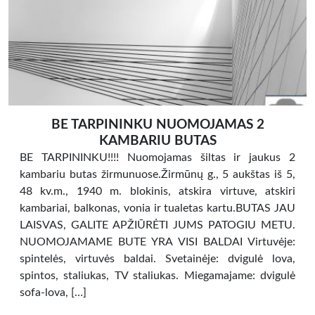
BE TARPININKU NUOMOJAMAS 2
KAMBARIU BUTAS
BE TARPININKU!!!! Nuomojamas šiltas ir jaukus 2
kambariu butas žirmunuose.Žirmūnų g., 5 aukštas iš 5,
48 kv.m., 1940 m. blokinis, atskira virtuve, atskiri
kambariai, balkonas, vonia ir tualetas kartu.BUTAS JAU
LAISVAS, GALITE APŽIŪRĖTI JUMS PATOGIU METU.
NUOMOJAMAME BUTE YRA VISI BALDAI Virtuvėje:
spintelės, virtuvės baldai. Svetainėje: dvigulė lova,
spintos, staliukas, TV staliukas. Miegamajame: dvigulė
sofa-lova, […]