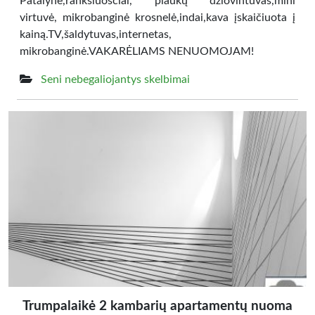
Patalynė,rankšluosčiai, plaukų džiovintuvas,mini
virtuvė, mikrobanginė krosnelė,indai,kava įskaičiuota į
kainą.TV,šaldytuvas,internetas,
mikrobanginė.VAKARĖLIAMS NENUOMOJAM!
Seni nebegaliojantys skelbimai
Trumpalaikė 2 kambarių apartamentų nuoma