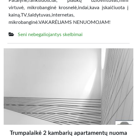
Patalynė,rankšluosčiai, plaukų džiovintuvas,mini
virtuvė, mikrobanginė krosnelė,indai,kava įskaičiuota į
kainą.TV,šaldytuvas,internetas,
mikrobanginė.VAKARĖLIAMS NENUOMOJAM!
Seni nebegaliojantys skelbimai
Trumpalaikė 2 kambarių apartamentų nuoma