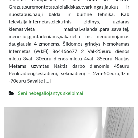
Grazus,suremontotas,siolaikiskas,tvarkingas,jaukus ir
nuostabus.nauji baldai ir buitine tehnika, Kab
televizija,internetas,elektrinis zidinys, uzdaras
kiemas,vieta masinai.valandai,parai,savaitej,
menesiuj.gimtadeniams,vakarielia ms nenuomojamas
daugiausia 4 zmonems. Šildomos grindys Nemokamas
Internetas (WI:FI) 864466677 2 Val-25euru dienos
mietu 3val -30euru dienos mietu 4val -35euru Naujas
Metams uzymtas Naktis darbo dienomis 45euru
Penktadienį,šeštadienį, sekmadienį – 2zm-50euru,4zm
-70euru Savaite […]
Seni nebegaliojantys skelbimai