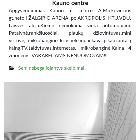
Kauno centre
Apgyvendinimas Kauno m. centre, A.Mickevičiaus
gt.netoli ŽALGIRIO ARENA, pc AKROPOLIS, KTU,VDU,
Laisvės alėja.Kieme nemokama vieta automobiliui.
Patalynė,rankšluosčiai, plaukų džiovintuvas,mini
virtuvė, mikrobanginė krosnelė,indai,kava įskaičiuota į
kainą.TV,šaldytuvas,internetas, mikrobanginė.Kaina 4
žmonėms. VAKARĖLIAMS NENUOMOJAM!!!
Seni nebegaliojantys skelbimai