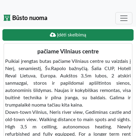
Būsto nuoma
Įdėti skelbimą
pačiame Vilniaus centre
Puikiai įrengtas butas pačiame Vilniaus centre su vaizdais į
Nerį, senamiestį, Šv.Rapolo bažnyčią. Šalia CUP, Hotell
Reval Lietuva, Europa. Aukštos 3,5m lubos, 2 atskiri
sanmazgai, storos ir papildomai apšiltintos sienos,
autonominis šildymas. Naujas ir kokybiškas remontas, visa
buitinė technika ir pilna įranga, su baldais. Galima ir
trumpalaikė nuoma tačiau kita kaina.
Down-town Vilnius, Neris river view, Gediminas castle and
old-town view. Walking distance to main spots and sights.
High 3,5 m ceilling, autonomous heating. Newly
refurbished and fully equipped. For a longer term rent