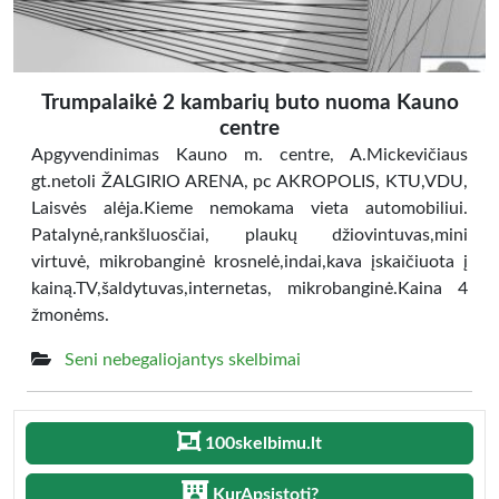
Trumpalaikė 2 kambarių buto nuoma Kauno
centre
Apgyvendinimas Kauno m. centre, A.Mickevičiaus
gt.netoli ŽALGIRIO ARENA, pc AKROPOLIS, KTU,VDU,
Laisvės alėja.Kieme nemokama vieta automobiliui.
Patalynė,rankšluosčiai, plaukų džiovintuvas,mini
virtuvė, mikrobanginė krosnelė,indai,kava įskaičiuota į
kainą.TV,šaldytuvas,internetas, mikrobanginė.Kaina 4
žmonėms.
Seni nebegaliojantys skelbimai
100skelbimu.lt
KurApsistoti?