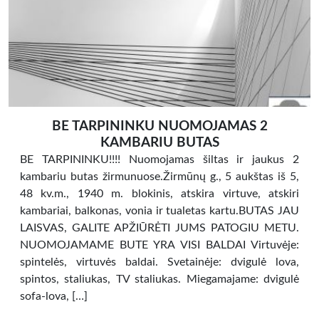
BE TARPININKU NUOMOJAMAS 2
KAMBARIU BUTAS
BE TARPININKU!!!! Nuomojamas šiltas ir jaukus 2
kambariu butas žirmunuose.Žirmūnų g., 5 aukštas iš 5,
48 kv.m., 1940 m. blokinis, atskira virtuve, atskiri
kambariai, balkonas, vonia ir tualetas kartu.BUTAS JAU
LAISVAS, GALITE APŽIŪRĖTI JUMS PATOGIU METU.
NUOMOJAMAME BUTE YRA VISI BALDAI Virtuvėje:
spintelės, virtuvės baldai. Svetainėje: dvigulė lova,
spintos, staliukas, TV staliukas. Miegamajame: dvigulė
sofa-lova, […]