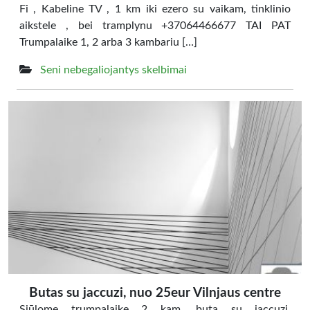
Fi , Kabeline TV , 1 km iki ezero su vaikam, tinklinio
aikstele , bei tramplynu +37064466677 TAI PAT
Trumpalaike 1, 2 arba 3 kambariu […]
Seni nebegaliojantys skelbimai
Butas su jaccuzi, nuo 25eur Vilnjaus centre
Siūlome trumpalaikę 2 kam. buta su jaccuzi.