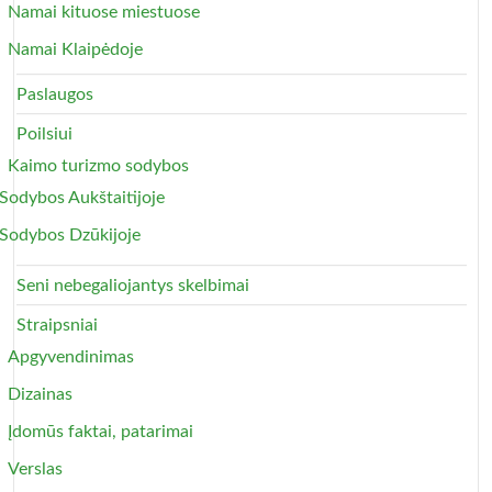
Namai kituose miestuose
Namai Klaipėdoje
Paslaugos
Poilsiui
Kaimo turizmo sodybos
Sodybos Aukštaitijoje
Sodybos Dzūkijoje
Seni nebegaliojantys skelbimai
Straipsniai
Apgyvendinimas
Dizainas
Įdomūs faktai, patarimai
Verslas