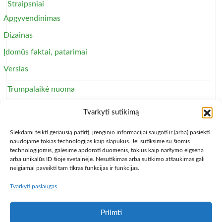
Straipsniai
Apgyvendinimas
Dizainas
Įdomūs faktai, patarimai
Verslas
Trumpalaikė nuoma
Apartamentai
Tvarkyti sutikimą
Svečių namai
Siekdami teikti geriausią patirtį, įrenginio informacijai saugoti ir (arba) pasiekti
naudojame tokias technologijas kaip slapukus. Jei sutiksime su šiomis
technologijomis, galėsime apdoroti duomenis, tokius kaip naršymo elgsena
arba unikalūs ID šioje svetainėje. Nesutikimas arba sutikimo atšaukimas gali
neigiamai paveikti tam tikras funkcijas ir funkcijas.
Tvarkyti paslaugas
Copyright © 2013 – 2026
Būsto nuoma
- Butų, kambarių,
apartamentų ir patalpų nuomos skelbimai
Paslaugų taisyklės
Privatumo politika
Kontaktai
Priimti