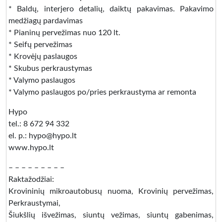
* Baldų, interjero detalių, daiktų pakavimas. Pakavimo
medžiagų pardavimas
* Pianinų pervežimas nuo 120 lt.
* Seifų pervežimas
* Krovėjų paslaugos
* Skubus perkraustymas
* Valymo paslaugos
* Valymo paslaugos po/pries perkraustyma ar remonta
Hypo
tel.: 8 672 94 332
el. p.: hypo@hypo.lt
www.hypo.lt
– – – – – – – – –
Raktažodžiai:
Krovininių mikroautobusų nuoma, Krovinių pervežimas,
Perkraustymai,
Šiukšlių išvežimas, siuntų vežimas, siuntų gabenimas,