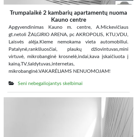
Trumpalaikė 2 kambarių apartamentų nuoma
Kauno centre
Apgyvendinimas Kauno m. centre, A.Mickevičiaus
gt.netoli ŽALGIRIO ARENA, pc AKROPOLIS, KTU,VDU,
Laisvės alėja.Kieme nemokama vieta automobiliui.
Patalynė,rankšluosčiai, plaukų džiovintuvas,mini
virtuvė, mikrobanginė krosnelė,indai,kava įskaičiuota į
kainą.TV,šaldytuvas,internetas,
mikrobanginė.VAKARĖLIAMS NENUOMOJAM!
Seni nebegaliojantys skelbimai