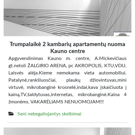
Trumpalaikė 2 kambarių apartamentų nuoma
Kauno centre
Apgyvendinimas Kauno m. centre, A.Mickevičiaus
gt.netoli ŽALGIRIO ARENA, pc AKROPOLIS, KTU,VDU,
Laisvės alėja.Kieme nemokama vieta automobiliui.
Patalynė,rankšluosčiai, plaukų džiovintuvas,mini
virtuvė, mikrobanginė krosnelė,indai,kava įskaičiuota į
kainą.TV,šaldytuvas,internetas, mikrobanginė.Kaina 4
žmonėms. VAKARĖLIAMS NENUOMOJAM!!!
Seni nebegaliojantys skelbimai