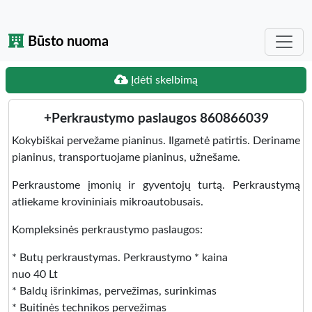
Būsto nuoma
Įdėti skelbimą
+Perkraustymo paslaugos 860866039
Kokybiškai pervežame pianinus. Ilgametė patirtis. Deriname
pianinus, transportuojame pianinus, užnešame.
Perkraustome įmonių ir gyventojų turtą. Perkraustymą
atliekame krovininiais mikroautobusais.
Kompleksinės perkraustymo paslaugos:
* Butų perkraustymas. Perkraustymo * kaina
nuo 40 Lt
* Baldų išrinkimas, pervežimas, surinkimas
* Buitinės technikos pervežimas