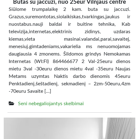
Butas su jaccuzi, nuo 25eur Vilnjaus centre
Siūlome trumpalaikę 2 kam. buta su jaccuzi.
Grazus,suremontotas,siolaikiskas,tvarkingas,jaukus ir
nuostabus.nauji baldai ir buitine tehnika, Kab
televizija,internetas,elektrinis zidinys, uzdaras
kiemas,vieta masinai.valandai,parai,savaitej,
menesiuj.gimtadeniams,vakarielia ms nenuomojamas
daugiausia 4 zmonems. Šildomos grindys Nemokamas
Internetas (WI:FI) 864466677 2 Val-25euru dienos
mietu 3val -30euru dienos mietu 4val -35euru Naujas
Metams uzymtas Naktis darbo dienomis 45euru
Penktadienį,šeštadienį, sekmadienį – 2zm-50euru,4zm
-70euru Savaite […]
Seni nebegaliojantys skelbimai