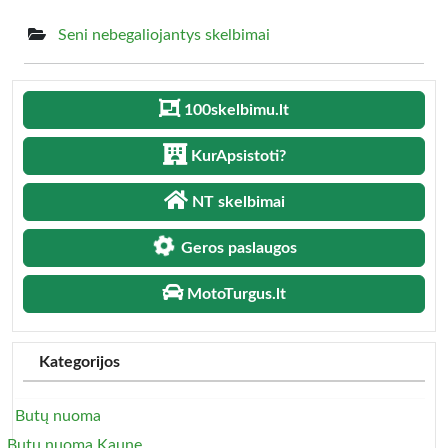
Seni nebegaliojantys skelbimai
100skelbimu.lt
KurApsistoti?
NT skelbimai
Geros paslaugos
MotoTurgus.lt
Kategorijos
Butų nuoma
Butų nuoma Kaune