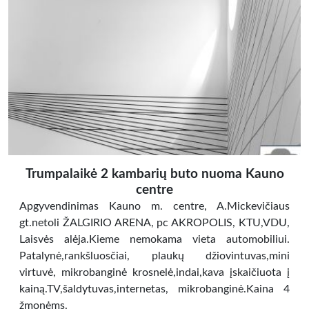
Trumpalaikė 2 kambarių buto nuoma Kauno
centre
Apgyvendinimas Kauno m. centre, A.Mickevičiaus
gt.netoli ŽALGIRIO ARENA, pc AKROPOLIS, KTU,VDU,
Laisvės alėja.Kieme nemokama vieta automobiliui.
Patalynė,rankšluosčiai, plaukų džiovintuvas,mini
virtuvė, mikrobanginė krosnelė,indai,kava įskaičiuota į
kainą.TV,šaldytuvas,internetas, mikrobanginė.Kaina 4
žmonėms.