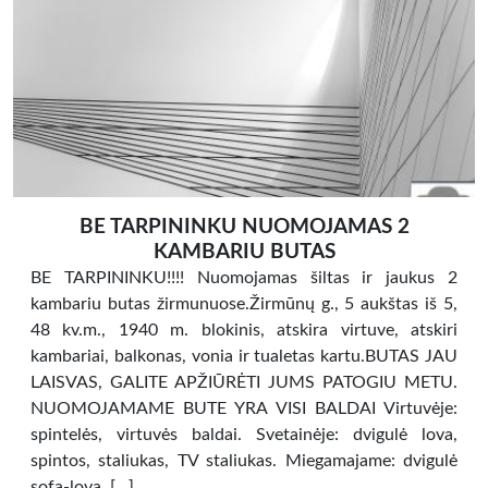
BE TARPININKU NUOMOJAMAS 2
KAMBARIU BUTAS
BE TARPININKU!!!! Nuomojamas šiltas ir jaukus 2
kambariu butas žirmunuose.Žirmūnų g., 5 aukštas iš 5,
48 kv.m., 1940 m. blokinis, atskira virtuve, atskiri
kambariai, balkonas, vonia ir tualetas kartu.BUTAS JAU
LAISVAS, GALITE APŽIŪRĖTI JUMS PATOGIU METU.
NUOMOJAMAME BUTE YRA VISI BALDAI Virtuvėje:
spintelės, virtuvės baldai. Svetainėje: dvigulė lova,
spintos, staliukas, TV staliukas. Miegamajame: dvigulė
sofa-lova, […]