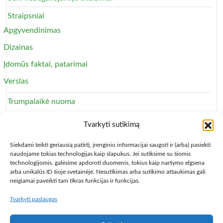
Straipsniai
Apgyvendinimas
Dizainas
Įdomūs faktai, patarimai
Verslas
Trumpalaikė nuoma
Apartamentai
Tvarkyti sutikimą
Svečių namai
Siekdami teikti geriausią patirtį, įrenginio informacijai saugoti ir (arba) pasiekti
naudojame tokias technologijas kaip slapukus. Jei sutiksime su šiomis
technologijomis, galėsime apdoroti duomenis, tokius kaip naršymo elgsena
arba unikalūs ID šioje svetainėje. Nesutikimas arba sutikimo atšaukimas gali
neigiamai paveikti tam tikras funkcijas ir funkcijas.
Tvarkyti paslaugas
Copyright © 2013 – 2026
Būsto nuoma
- Butų, kambarių,
apartamentų ir patalpų nuomos skelbimai
Paslaugų taisyklės