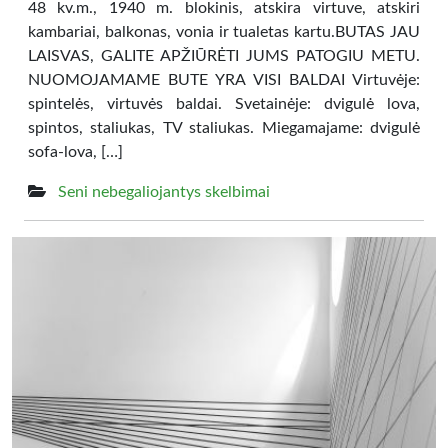
48 kv.m., 1940 m. blokinis, atskira virtuve, atskiri
kambariai, balkonas, vonia ir tualetas kartu.BUTAS JAU
LAISVAS, GALITE APŽIŪRĖTI JUMS PATOGIU METU.
NUOMOJAMAME BUTE YRA VISI BALDAI Virtuvėje:
spintelės, virtuvės baldai. Svetainėje: dvigulė lova,
spintos, staliukas, TV staliukas. Miegamajame: dvigulė
sofa-lova, […]
Seni nebegaliojantys skelbimai