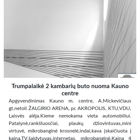
Trumpalaikė 2 kambarių buto nuoma Kauno
centre
Apgyvendinimas Kauno m. centre, A.Mickevičiaus
gt.netoli ŽALGIRIO ARENA, pc AKROPOLIS, KTU,VDU,
Laisvės alėja.Kieme nemokama vieta automobiliui.
Patalynė,rankšluosčiai, plaukų džiovintuvas,mini
virtuvė, mikrobanginė krosnelė,indai,kava įskaičiuota į
kainą.TV,šaldytuvas,internetas, mikrobanginė.Kaina 4