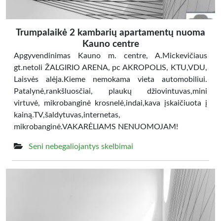
Trumpalaikė 2 kambarių apartamentų nuoma
Kauno centre
Apgyvendinimas Kauno m. centre, A.Mickevičiaus
gt.netoli ŽALGIRIO ARENA, pc AKROPOLIS, KTU,VDU,
Laisvės alėja.Kieme nemokama vieta automobiliui.
Patalynė,rankšluosčiai, plaukų džiovintuvas,mini
virtuvė, mikrobanginė krosnelė,indai,kava įskaičiuota į
kainą.TV,šaldytuvas,internetas,
mikrobanginė.VAKARĖLIAMS NENUOMOJAM!
Seni nebegaliojantys skelbimai