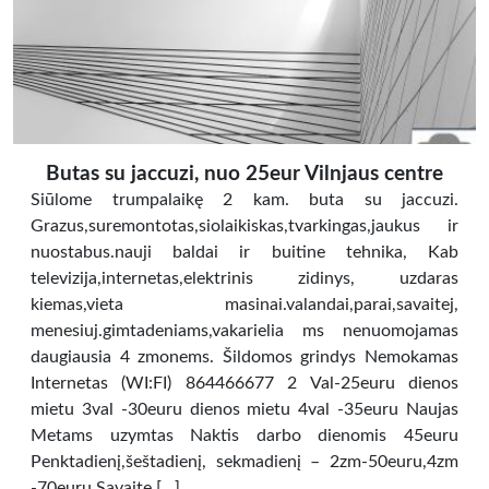
Butas su jaccuzi, nuo 25eur Vilnjaus centre
Siūlome trumpalaikę 2 kam. buta su jaccuzi.
Grazus,suremontotas,siolaikiskas,tvarkingas,jaukus ir
nuostabus.nauji baldai ir buitine tehnika, Kab
televizija,internetas,elektrinis zidinys, uzdaras
kiemas,vieta masinai.valandai,parai,savaitej,
menesiuj.gimtadeniams,vakarielia ms nenuomojamas
daugiausia 4 zmonems. Šildomos grindys Nemokamas
Internetas (WI:FI) 864466677 2 Val-25euru dienos
mietu 3val -30euru dienos mietu 4val -35euru Naujas
Metams uzymtas Naktis darbo dienomis 45euru
Penktadienį,šeštadienį, sekmadienį – 2zm-50euru,4zm
-70euru Savaite […]