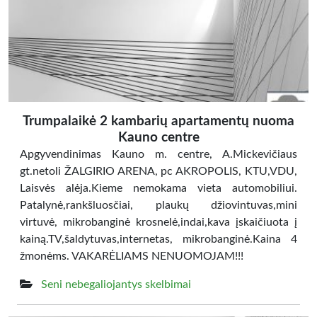
Trumpalaikė 2 kambarių apartamentų nuoma
Kauno centre
Apgyvendinimas Kauno m. centre, A.Mickevičiaus
gt.netoli ŽALGIRIO ARENA, pc AKROPOLIS, KTU,VDU,
Laisvės alėja.Kieme nemokama vieta automobiliui.
Patalynė,rankšluosčiai, plaukų džiovintuvas,mini
virtuvė, mikrobanginė krosnelė,indai,kava įskaičiuota į
kainą.TV,šaldytuvas,internetas, mikrobanginė.Kaina 4
žmonėms. VAKARĖLIAMS NENUOMOJAM!!!
Seni nebegaliojantys skelbimai