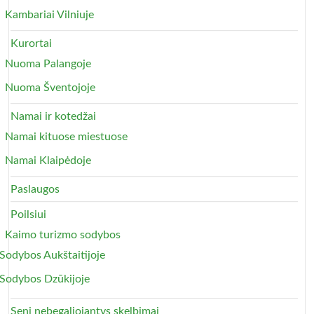
Kambariai Vilniuje
Kurortai
Nuoma Palangoje
Nuoma Šventojoje
Namai ir kotedžai
Namai kituose miestuose
Namai Klaipėdoje
Paslaugos
Poilsiui
Kaimo turizmo sodybos
Sodybos Aukštaitijoje
Sodybos Dzūkijoje
Seni nebegaliojantys skelbimai