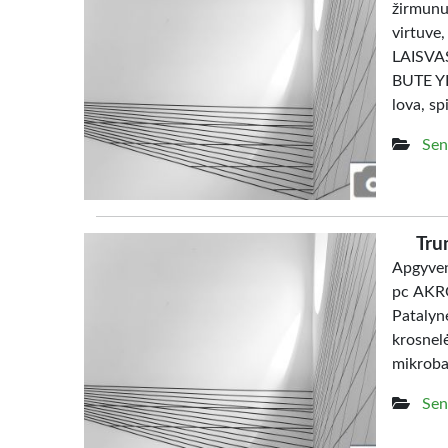
žirmunu
virtuve
LAISV
BUTE YRA
lova, sp
Sen
Tru
Apgyven
pc AKRO
Patalyn
krosne
mikrob
Sen