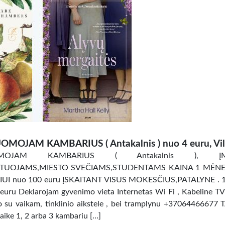
OMOJAM KAMBARIUS ( Antakalnis ) nuo 4 euru, Vil
OMOJAM KAMBARIUS ( Antakalnis ), ĮM
TUOJAMS,MIESTO SVEČIAMS,STUDENTAMS KAINA 1 MĖNES
UI nuo 100 euru ĮSKAITANT VISUS MOKESČIUS,PATALYNE . 
uru Deklarojam gyvenimo vieta Internetas Wi Fi , Kabeline TV
ro su vaikam, tinklinio aikstele , bei tramplynu +37064466677 
aike 1, 2 arba 3 kambariu […]