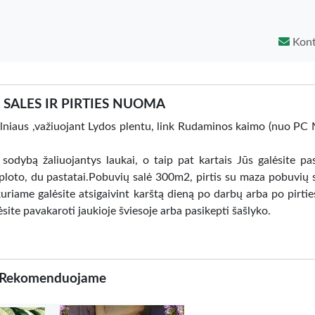
Kont
SALES IR PIRTIES NUOMA
Vilniaus ,važiuojant Lydos plentu, link Rudaminos kaimo (nuo PC
sodybą žaliuojantys laukai, o taip pat kartais Jūs galėsite pas
ploto, du pastatai.Pobuvių salė 300m2, pirtis su maza pobuvių 
uriame galėsite atsigaivint karštą dieną po darbų arba po pirties
ėsite pavakaroti jaukioje šviesoje arba pasikepti šašlyko.
Rekomenduojame