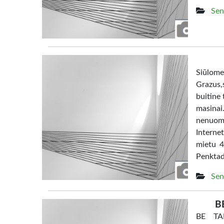
Sen
Siūl
Grazus,s
buitine 
masina
nenuom
Interne
mietu 4
Penktad
Sen
B
BE TAR