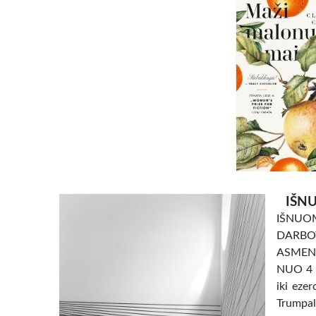
IŠNU
IŠNU
DARBO
ASMENI
NUO 4 e
iki eze
Trumpal