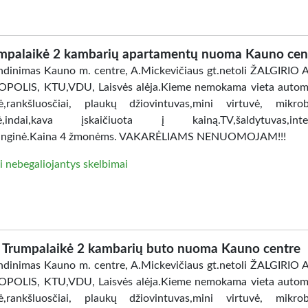
mpalaikė 2 kambarių apartamentų nuoma Kauno cen
dinimas Kauno m. centre, A.Mickevičiaus gt.netoli ŽALGIRIO
POLIS, KTU,VDU, Laisvės alėja.Kieme nemokama vieta automo
ė,rankšluosčiai, plaukų džiovintuvas,mini virtuvė, mikro
lė,indai,kava įskaičiuota į kainą.TV,šaldytuvas,inter
anginė.Kaina 4 žmonėms. VAKARĖLIAMS NENUOMOJAM!!!
i nebegaliojantys skelbimai
Trumpalaikė 2 kambarių buto nuoma Kauno centre
dinimas Kauno m. centre, A.Mickevičiaus gt.netoli ŽALGIRIO
POLIS, KTU,VDU, Laisvės alėja.Kieme nemokama vieta automo
ė,rankšluosčiai, plaukų džiovintuvas,mini virtuvė, mikro