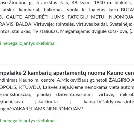
ose.Žirmūnų g., 5 aukštas iš 5, 48 kv.m., 1940 m. blokinis, 
, atskiri kambariai, balkonas, vonia ir tualetas kartu.BU
AS, GALITE APŽIŪRĖTI JUMS PATOGIU METU. NUOMOJ
 VISI BALDAI Virtuvėje: spintelės, virtuvės baldai. Svetainėje: 
intos, staliukas, TV staliukas. Miegamajame: dvigulė sofa-lova, [
i nebegaliojantys skelbimai
mpalaikė 2 kambarių apartamentų nuoma Kauno cen
dinimas Kauno m. centre, A.Mickevičiaus gt.netoli ŽALGIRIO
POLIS, KTU,VDU, Laisvės alėja.Kieme nemokama vieta automo
ė,rankšluosčiai, plaukų džiovintuvas,mini virtuvė, mikro
lė,indai,kava įskaičiuota į kainą.TV,šaldytuvas,inter
anginė.VAKARĖLIAMS NENUOMOJAM!
i nebegaliojantys skelbimai