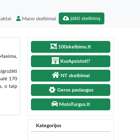
Įdėti skelbimą
aktai
Mano skelbimai
100skelbimu.lt
 Maxima,
KurApsistoti?
igrožėti
NT skelbimai
salė 170
, o taip
Geros paslaugos
MotoTurgus.lt
Kategorijos