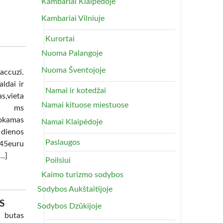
Kambariai Klaipėdoje
Kambariai Vilniuje
Kurortai
Nuoma Palangoje
Nuoma Šventojoje
uzi.
ldai ir
Namai ir kotedžai
as,vieta
Namai kituose miestuose
lia ms
okamas
Namai Klaipėdoje
 dienos
Paslaugos
45euru
[…]
Poilsiui
Kaimo turizmo sodybos
Sodybos Aukštaitijoje
S
Sodybos Dzūkijoje
 butas