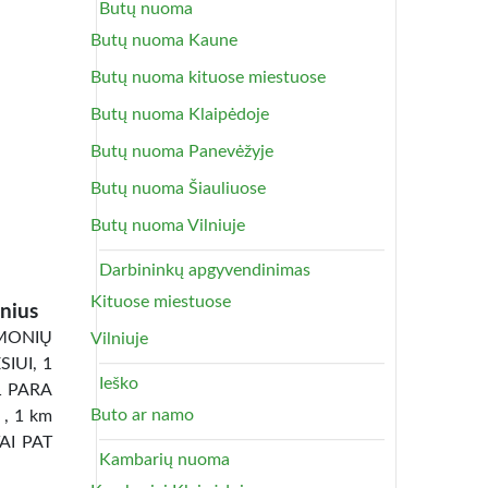
Butų nuoma
Butų nuoma Kaune
Butų nuoma kituose miestuose
Butų nuoma Klaipėdoje
Butų nuoma Panevėžyje
Butų nuoma Šiauliuose
Butų nuoma Vilniuje
Darbininkų apgyvendinimas
Kituose miestuose
nius
ONIŲ
Vilniuje
IUI, 1
Ieško
1 PARA
Buto ar namo
 , 1 km
TAI PAT
Kambarių nuoma