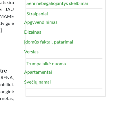
atskira
Seni nebegaliojantys skelbimai
TAS JAU
Straipsniai
AMAME
Apgyvendinimas
dvigulė
…]
Dizainas
Įdomūs faktai, patarimai
Verslas
Trumpalaikė nuoma
tre
Apartamentai
 ARENA,
Svečių namai
biliui.
banginė
netas,