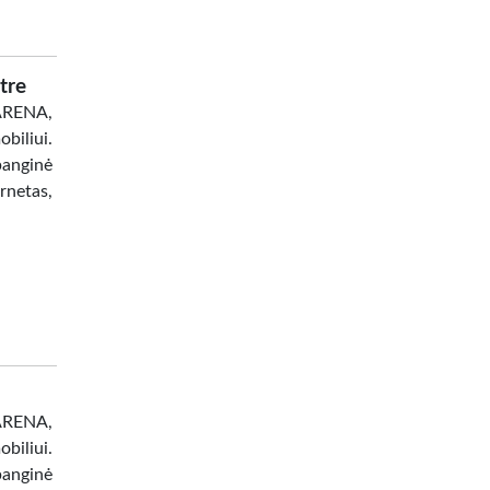
tre
 ARENA,
biliui.
banginė
netas,
 ARENA,
biliui.
banginė