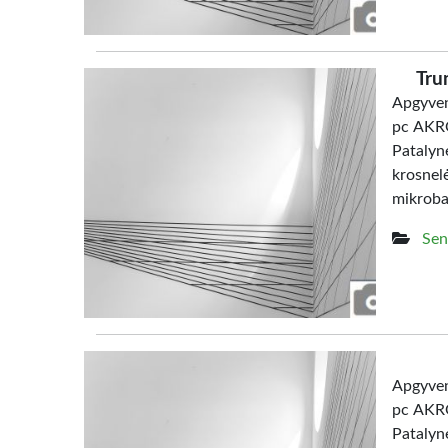
Tru
Apgyven
pc AKRO
Patalyn
krosne
mikrob
Sen
Apgyven
pc AKRO
Patalyn