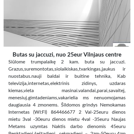
Butas su jaccuzi, nuo 25eur Vilnjaus centre
Siūlome trumpalaikę 2 kam. buta su jaccuzi.
Grazus,suremontotas,siolaikiskas,tvarkingas,jaukus ir
nuostabus.nauji baldai ir buitine tehnika, Kab
televizija,internetas,elektrinis zidinys, uzdaras
kiemas,vieta masinai.valandai,parai,savaitej,
menesiuj.gimtadeniams,vakarielia ms nenuomojamas
daugiausia 4 zmonems. Šildomos grindys Nemokamas
Internetas (WI:FI) 864466677 2 Val-25euru dienos
mietu 3val -30euru dienos mietu 4val -35euru Naujas
Metams uzymtas Naktis darbo dienomis 45euru
Penktadienį,šeštadienį, sekmadienį – 2zm-50euru,4zm