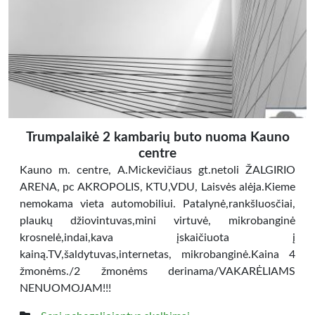
Trumpalaikė 2 kambarių buto nuoma Kauno
centre
Kauno m. centre, A.Mickevičiaus gt.netoli ŽALGIRIO
ARENA, pc AKROPOLIS, KTU,VDU, Laisvės alėja.Kieme
nemokama vieta automobiliui. Patalynė,rankšluosčiai,
plaukų džiovintuvas,mini virtuvė, mikrobanginė
krosnelė,indai,kava įskaičiuota į
kainą.TV,šaldytuvas,internetas, mikrobanginė.Kaina 4
žmonėms./2 žmonėms derinama/VAKARĖLIAMS
NENUOMOJAM!!!