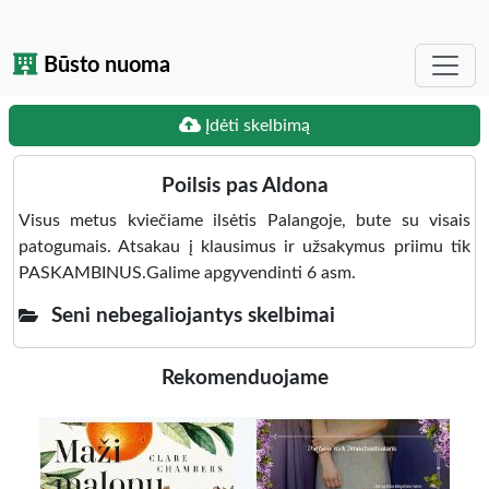
Būsto nuoma
Įdėti skelbimą
Poilsis pas Aldona
Visus metus kviečiame ilsėtis Palangoje, bute su visais
patogumais. Atsakau į klausimus ir užsakymus priimu tik
PASKAMBINUS.Galime apgyvendinti 6 asm.
Seni nebegaliojantys skelbimai
Rekomenduojame