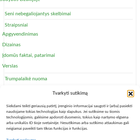
Seni nebegaliojantys skelbimai
Straipsniai
Apgyvendinimas
Dizainas
Įdomūs faktai, patarimai
Verslas
Trumpalaikė nuoma
Apartamentai
Tvarkyti sutikimą
Svečių namai
Siekdami teikti geriausią patirtį, įrenginio informacijai saugoti ir (arba) pasiekti
naudojame tokias technologijas kaip slapukus. Jei sutiksime su šiomis
technologijomis, galėsime apdoroti duomenis, tokius kaip naršymo elgsena
arba unikalūs ID šioje svetainėje. Nesutikimas arba sutikimo atšaukimas gali
neigiamai paveikti tam tikras funkcijas ir funkcijas.