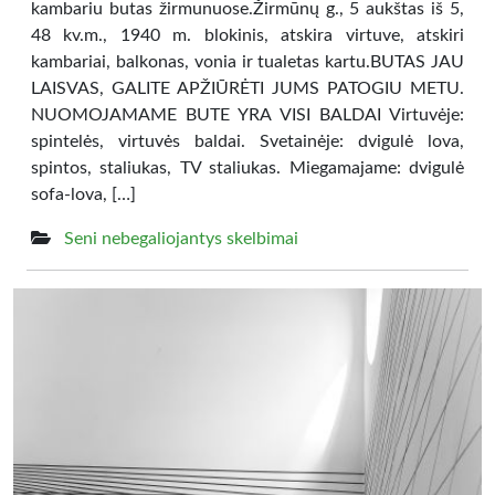
kambariu butas žirmunuose.Žirmūnų g., 5 aukštas iš 5,
48 kv.m., 1940 m. blokinis, atskira virtuve, atskiri
kambariai, balkonas, vonia ir tualetas kartu.BUTAS JAU
LAISVAS, GALITE APŽIŪRĖTI JUMS PATOGIU METU.
NUOMOJAMAME BUTE YRA VISI BALDAI Virtuvėje:
spintelės, virtuvės baldai. Svetainėje: dvigulė lova,
spintos, staliukas, TV staliukas. Miegamajame: dvigulė
sofa-lova, […]
Seni nebegaliojantys skelbimai