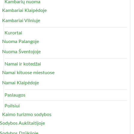
Kambarių nuoma
Kambariai Klaipėdoje
Kambariai Vilniuje
Kurortai
Nuoma Palangoje
Nuoma Šventojoje
Namai ir kotedžai
Namai kituose miestuose
Namai Klaipėdoje
Paslaugos
Poilsiui
Kaimo turizmo sodybos
Sodybos Aukštaitijoje
Sodybos Dzūkijoje