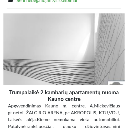
Seni nebegaliojantys skelbimai
Trumpalaikė 2 kambarių apartamentų nuoma
Kauno centre
Apgyvendinimas Kauno m. centre, A.Mickevičiaus
gt.netoli ŽALGIRIO ARENA, pc AKROPOLIS, KTU,VDU,
Laisvės alėja.Kieme nemokama vieta automobiliui.
Patalynė,rankšluosčiai, plaukų džiovintuvas,mini