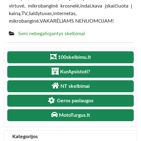
virtuvė, mikrobanginė krosnelė,indai,kava įskaičiuota į
kainą.TV,šaldytuvas,internetas,
mikrobanginė.VAKARĖLIAMS NENUOMOJAM!
Seni nebegaliojantys skelbimai
100skelbimu.lt
KurApsistoti?
NT skelbimai
Geros paslaugos
MotoTurgus.lt
Kategorijos