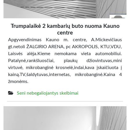
Trumpalaikė 2 kambarių buto nuoma Kauno
centre
Apgyvendinimas Kauno m. centre, A.Mickevičiaus
gt.netoli ŽALGIRIO ARENA, pc AKROPOLIS, KTU,VDU,
Laisvės alėja.Kieme nemokama vieta automobiliui.
Patalynė,rankšluosčiai, plaukų džiovintuvas,mini
virtuvė, mikrobanginė krosnelė,indai,kava įskaičiuota į
kainą.TV,šaldytuvas,internetas, mikrobanginė.Kaina 4
žmonėms.
Seni nebegaliojantys skelbimai