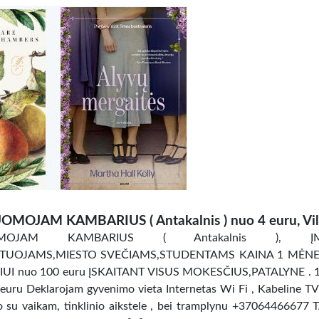
OMOJAM KAMBARIUS ( Antakalnis ) nuo 4 euru, Vil
OMOJAM KAMBARIUS ( Antakalnis ), ĮM
TUOJAMS,MIESTO SVEČIAMS,STUDENTAMS KAINA 1 MĖNES
UI nuo 100 euru ĮSKAITANT VISUS MOKESČIUS,PATALYNE . 
uru Deklarojam gyvenimo vieta Internetas Wi Fi , Kabeline TV
ro su vaikam, tinklinio aikstele , bei tramplynu +37064466677 