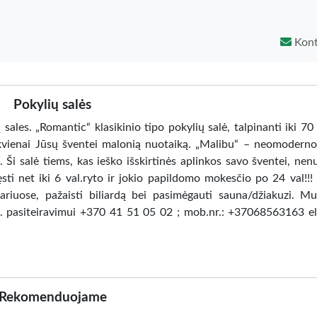
Kont
Pokylių salės
les. „Romantic“ klasikinio tipo pokylių salė, talpinanti iki 70
kiekvienai Jūsų šventei malonią nuotaiką. „Malibu“ – neomoderno 
 Ši salė tiems, kas ieško išskirtinės aplinkos savo šventei, nenu
sti net iki 6 val.ryto ir jokio papildomo mokesčio po 24 val!!!
ariuose, pažaisti biliardą bei pasimėgauti sauna/džiakuzi. Mu
Tel. pasiteiravimui +370 41 51 05 02 ; mob.nr.: +37068563163 el
Rekomenduojame