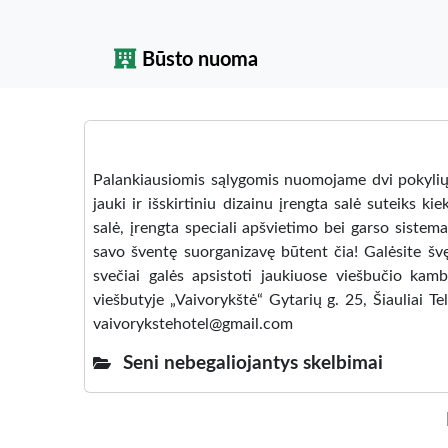
Būsto nuoma
Palankiausiomis sąlygomis nuomojame dvi pokylių sa
jauki ir išskirtiniu dizainu įrengta salė suteiks 
salė, įrengta speciali apšvietimo bei garso sistema.
savo šventę suorganizavę būtent čia! Galėsite švę
svečiai galės apsistoti jaukiuose viešbučio kamb
viešbutyje „Vaivorykštė“ Gytarių g. 25, Šiauliai 
vaivorykstehotel@gmail.com
Seni nebegaliojantys skelbimai