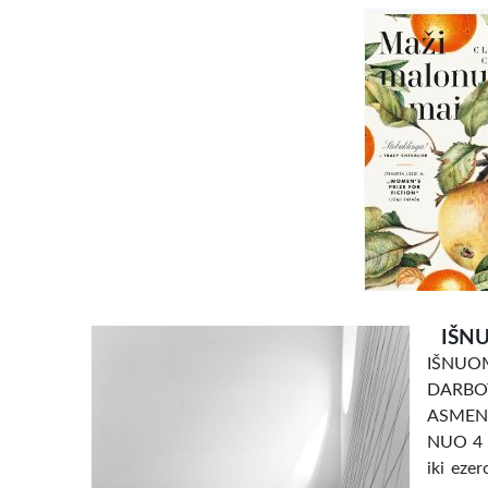
IŠNU
IŠNU
DARBO
ASMENI
NUO 4 e
iki eze