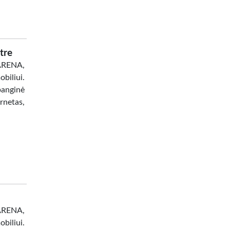
tre
 ARENA,
biliui.
banginė
netas,
 ARENA,
biliui.