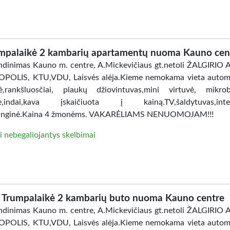
mpalaikė 2 kambarių apartamentų nuoma Kauno cen
dinimas Kauno m. centre, A.Mickevičiaus gt.netoli ŽALGIRIO
POLIS, KTU,VDU, Laisvės alėja.Kieme nemokama vieta automo
ė,rankšluosčiai, plaukų džiovintuvas,mini virtuvė, mikro
lė,indai,kava įskaičiuota į kainą.TV,šaldytuvas,inter
anginė.Kaina 4 žmonėms. VAKARĖLIAMS NENUOMOJAM!!!
i nebegaliojantys skelbimai
Trumpalaikė 2 kambarių buto nuoma Kauno centre
dinimas Kauno m. centre, A.Mickevičiaus gt.netoli ŽALGIRIO
POLIS, KTU,VDU, Laisvės alėja.Kieme nemokama vieta automo