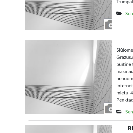
Trumpal
Sen
Siūl
Grazus,s
buitine 
masina
nenuom
Interne
mietu 4
Penktad
Sen
B