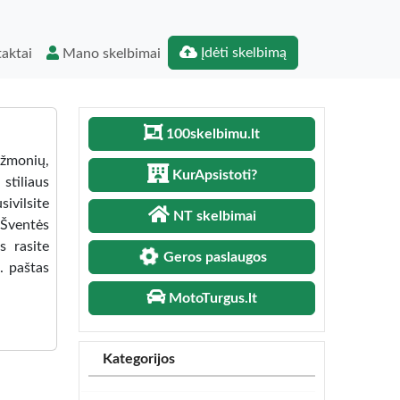
Įdėti skelbimą
aktai
Mano skelbimai
100skelbimu.lt
 žmonių,
KurApsistoti?
stiliaus
sivilsite
NT skelbimai
 Šventės
s rasite
Geros paslaugos
. paštas
MotoTurgus.lt
Kategorijos