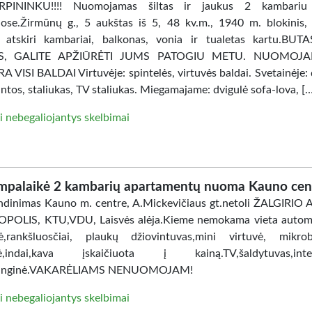
PININKU!!!! Nuomojamas šiltas ir jaukus 2 kambariu
ose.Žirmūnų g., 5 aukštas iš 5, 48 kv.m., 1940 m. blokinis, 
, atskiri kambariai, balkonas, vonia ir tualetas kartu.BU
AS, GALITE APŽIŪRĖTI JUMS PATOGIU METU. NUOMOJ
 VISI BALDAI Virtuvėje: spintelės, virtuvės baldai. Svetainėje: 
intos, staliukas, TV staliukas. Miegamajame: dvigulė sofa-lova, [
i nebegaliojantys skelbimai
mpalaikė 2 kambarių apartamentų nuoma Kauno cen
dinimas Kauno m. centre, A.Mickevičiaus gt.netoli ŽALGIRIO
POLIS, KTU,VDU, Laisvės alėja.Kieme nemokama vieta automo
ė,rankšluosčiai, plaukų džiovintuvas,mini virtuvė, mikro
lė,indai,kava įskaičiuota į kainą.TV,šaldytuvas,inter
anginė.VAKARĖLIAMS NENUOMOJAM!
i nebegaliojantys skelbimai