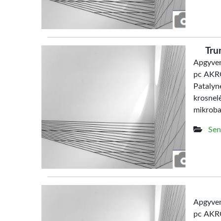
Tru
Apgyven
pc AKRO
Patalyn
krosne
mikrob
Sen
Apgyven
pc AKRO