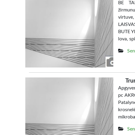
BE TAR
žirmunu
virtuve
LAISV
BUTE YRA
lova, sp
Sen
Tru
Apgyven
pc AKRO
Patalyn
krosne
mikrob
Sen