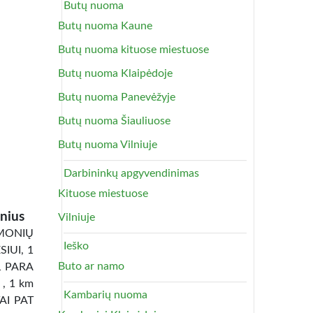
Butų nuoma
Butų nuoma Kaune
Butų nuoma kituose miestuose
Butų nuoma Klaipėdoje
Butų nuoma Panevėžyje
Butų nuoma Šiauliuose
Butų nuoma Vilniuje
Darbininkų apgyvendinimas
Kituose miestuose
nius
Vilniuje
ONIŲ
Ieško
IUI, 1
Buto ar namo
1 PARA
 , 1 km
Kambarių nuoma
TAI PAT