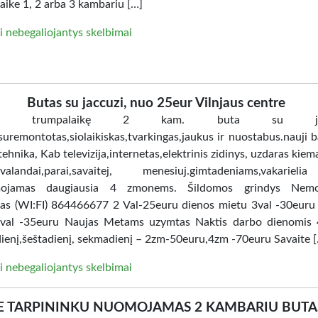
aike 1, 2 arba 3 kambariu […]
i nebegaliojantys skelbimai
Butas su jaccuzi, nuo 25eur Vilnjaus centre
ome trumpalaikę 2 kam. buta su jacc
uremontotas,siolaikiskas,tvarkingas,jaukus ir nuostabus.nauji ba
tehnika, Kab televizija,internetas,elektrinis zidinys, uzdaras kiem
i.valandai,parai,savaitej, menesiuj.gimtadeniams,vakarie
ojamas daugiausia 4 zmonems. Šildomos grindys Nem
tas (WI:FI) 864466677 2 Val-25euru dienos mietu 3val -30euru
val -35euru Naujas Metams uzymtas Naktis darbo dienomis 
ienį,šeštadienį, sekmadienį – 2zm-50euru,4zm -70euru Savaite 
i nebegaliojantys skelbimai
E TARPININKU NUOMOJAMAS 2 KAMBARIU BUTA