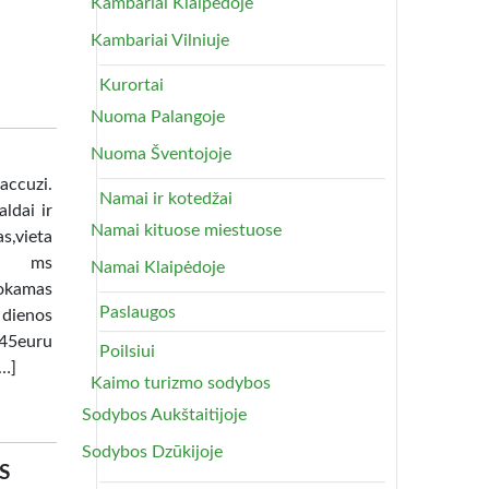
Kambariai Klaipėdoje
Kambariai Vilniuje
Kurortai
Nuoma Palangoje
Nuoma Šventojoje
uzi.
Namai ir kotedžai
ldai ir
Namai kituose miestuose
as,vieta
lia ms
Namai Klaipėdoje
okamas
Paslaugos
 dienos
45euru
Poilsiui
[…]
Kaimo turizmo sodybos
Sodybos Aukštaitijoje
Sodybos Dzūkijoje
S