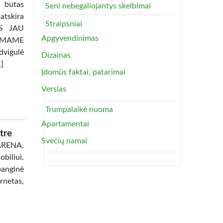
 butas
Seni nebegaliojantys skelbimai
atskira
Straipsniai
TAS JAU
Apgyvendinimas
AMAME
dvigulė
Dizainas
…]
Įdomūs faktai, patarimai
Verslas
Trumpalaikė nuoma
Apartamentai
tre
Svečių namai
 ARENA,
biliui.
banginė
netas,