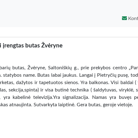
Kont
i įrengtas butas Žvėryne
ių butas, Žvėryne, Saltoniškių g., prie prekybos centro „Pa
 statybos name. Butas labai jaukus. Langai į Pietryčių pusę, tod
parketas, dažytos ir tapetuotos sienos. Yra balkonas. Visi baldai (
las, sekcija,spinta) ir visa butinė technika ( šaldytuvas, viryklė,
s, yra kabelinė televizija.Yra signalizacija. Namas yra buvęs 
iskas atnaujinta. Sutvarkyta laiptinė. Gera butas, geroje vietoje.