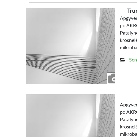
Tru
Apgyven
pc AKRO
Patalyn
krosne
mikrob
Sen
Apgyven
pc AKRO
Patalyn
krosne
mikroba