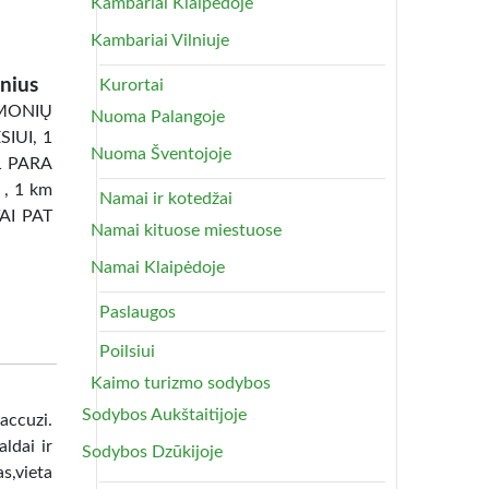
Kambariai Klaipėdoje
Kambariai Vilniuje
nius
Kurortai
ONIŲ
Nuoma Palangoje
IUI, 1
Nuoma Šventojoje
1 PARA
 , 1 km
Namai ir kotedžai
TAI PAT
Namai kituose miestuose
Namai Klaipėdoje
Paslaugos
Poilsiui
Kaimo turizmo sodybos
Sodybos Aukštaitijoje
uzi.
ldai ir
Sodybos Dzūkijoje
as,vieta