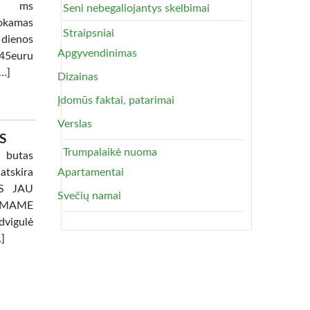
lia ms
Seni nebegaliojantys skelbimai
okamas
Straipsniai
 dienos
Apgyvendinimas
45euru
[…]
Dizainas
Įdomūs faktai, patarimai
Verslas
S
Trumpalaikė nuoma
 butas
atskira
Apartamentai
TAS JAU
Svečių namai
AMAME
dvigulė
…]