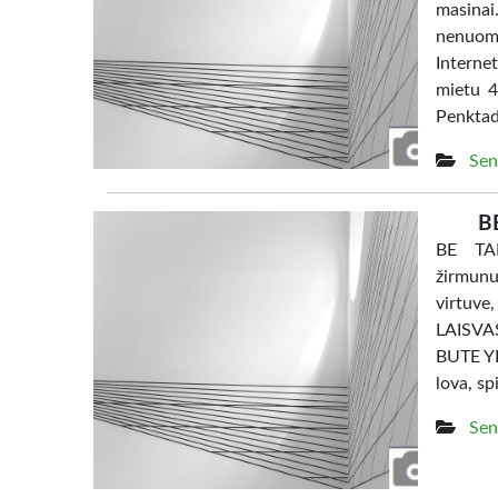
masina
nenuom
Interne
mietu 4
Penktad
Sen
B
BE TAR
žirmunu
virtuve
LAISV
BUTE YRA
lova, sp
Sen