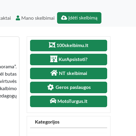
Įdėti skelbimą
aktai
Mano skelbimai
100skelbimu.lt
KurApsistoti?
norama”.
NT skelbimai
ėl butas
 virtuvės
Geros paslaugos
 skalbimo
pedagogų
MotoTurgus.lt
Kategorijos