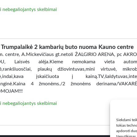
i nebegaliojantys skelbimai
Trumpalaikė 2 kambarių buto nuoma Kauno centre
. centre, A.Mickevičiaus gt.netoli ŽALGIRIO ARENA, pc AKR
DU, Laisvės alėja.Kieme nemokama vieta automobi
ė,rankšluosčiai, plaukų džiovintuvas,mini virtuvė, mikro
lė,indai,kava įskaičiuota į kainą.TV,šaldytuvas,inter
anginė.Kaina 4 žmonėms./2 žmonėms derinama/VAKAR
MOJAM!!!
i nebegaliojantys skelbimai
Siekdami teik
tokias techno
apdoroti duo
Nesutikimas a