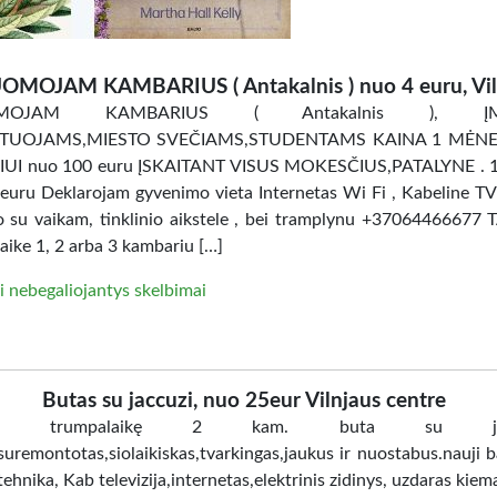
OMOJAM KAMBARIUS ( Antakalnis ) nuo 4 euru, Vil
OMOJAM KAMBARIUS ( Antakalnis ), ĮM
TUOJAMS,MIESTO SVEČIAMS,STUDENTAMS KAINA 1 MĖNES
UI nuo 100 euru ĮSKAITANT VISUS MOKESČIUS,PATALYNE . 
uru Deklarojam gyvenimo vieta Internetas Wi Fi , Kabeline TV
ro su vaikam, tinklinio aikstele , bei tramplynu +37064466677 
aike 1, 2 arba 3 kambariu […]
i nebegaliojantys skelbimai
Butas su jaccuzi, nuo 25eur Vilnjaus centre
ome trumpalaikę 2 kam. buta su jacc
uremontotas,siolaikiskas,tvarkingas,jaukus ir nuostabus.nauji ba
tehnika, Kab televizija,internetas,elektrinis zidinys, uzdaras kiem