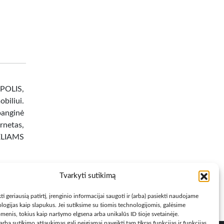
OPOLIS,
liui.
banginė
netas,
ĖLIAMS
Tvarkyti sutikimą
ti geriausią patirtį, įrenginio informacijai saugoti ir (arba) pasiekti naudojame
logijas kaip slapukus. Jei sutiksime su šiomis technologijomis, galėsime
menis, tokius kaip naršymo elgsena arba unikalūs ID šioje svetainėje.
rba sutikimo atšaukimas gali neigiamai paveikti tam tikras funkcijas ir funkcijas.