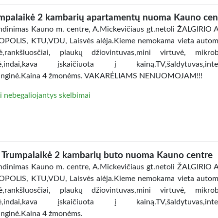
mpalaikė 2 kambarių apartamentų nuoma Kauno cen
dinimas Kauno m. centre, A.Mickevičiaus gt.netoli ŽALGIRIO
POLIS, KTU,VDU, Laisvės alėja.Kieme nemokama vieta automo
ė,rankšluosčiai, plaukų džiovintuvas,mini virtuvė, mikro
lė,indai,kava įskaičiuota į kainą.TV,šaldytuvas,inter
anginė.Kaina 4 žmonėms. VAKARĖLIAMS NENUOMOJAM!!!
i nebegaliojantys skelbimai
Trumpalaikė 2 kambarių buto nuoma Kauno centre
dinimas Kauno m. centre, A.Mickevičiaus gt.netoli ŽALGIRIO
POLIS, KTU,VDU, Laisvės alėja.Kieme nemokama vieta automo
ė,rankšluosčiai, plaukų džiovintuvas,mini virtuvė, mikro
lė,indai,kava įskaičiuota į kainą.TV,šaldytuvas,inter
nginė.Kaina 4 žmonėms.