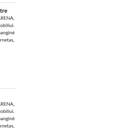
tre
 ARENA,
biliui.
banginė
netas,
 ARENA,
biliui.
banginė
netas,