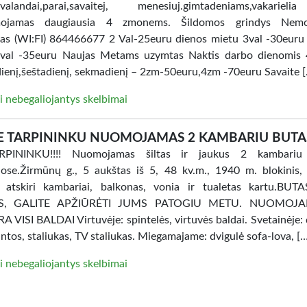
i.valandai,parai,savaitej, menesiuj.gimtadeniams,vakarie
ojamas daugiausia 4 zmonems. Šildomos grindys Nem
tas (WI:FI) 864466677 2 Val-25euru dienos mietu 3val -30euru
val -35euru Naujas Metams uzymtas Naktis darbo dienomis 
ienį,šeštadienį, sekmadienį – 2zm-50euru,4zm -70euru Savaite 
i nebegaliojantys skelbimai
E TARPININKU NUOMOJAMAS 2 KAMBARIU BUTA
PININKU!!!! Nuomojamas šiltas ir jaukus 2 kambariu
ose.Žirmūnų g., 5 aukštas iš 5, 48 kv.m., 1940 m. blokinis, 
, atskiri kambariai, balkonas, vonia ir tualetas kartu.BU
AS, GALITE APŽIŪRĖTI JUMS PATOGIU METU. NUOMOJ
 VISI BALDAI Virtuvėje: spintelės, virtuvės baldai. Svetainėje: 
intos, staliukas, TV staliukas. Miegamajame: dvigulė sofa-lova, [
i nebegaliojantys skelbimai