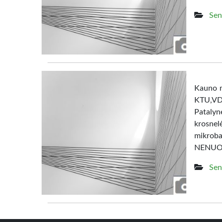
Sen
Kauno m
KTU,V
Patalyn
krosne
mikrob
NENUO
Sen