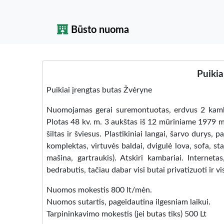
Būsto nuoma
Puikia
Puikiai įrengtas butas Žvėryne
Nuomojamas gerai suremontuotas, erdvus 2 kambar
Plotas 48 kv. m. 3 aukštas iš 12 mūriniame 1979 m.
šiltas ir šviesus. Plastikiniai langai, šarvo durys, 
komplektas, virtuvės baldai, dvigulė lova, sofa, sta
mašina, gartraukis). Atskiri kambariai. Interneta
bedrabutis, tačiau dabar visi butai privatizuoti ir v
Nuomos mokestis 800 lt/mėn.
Nuomos sutartis, pageidautina ilgesniam laikui.
Tarpininkavimo mokestis (jei butas tiks) 500 Lt