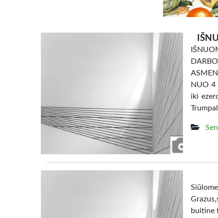
IŠNU
IŠNU
DARBO
ASMENI
NUO 4 e
iki eze
Trumpal
Sen
Siūl
Grazus,s
buitine 