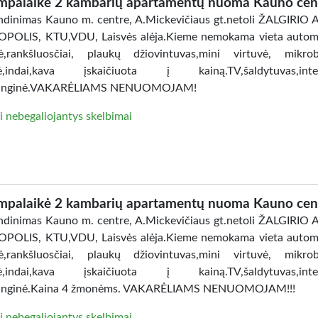
mpalaikė 2 kambarių apartamentų nuoma Kauno cen
dinimas Kauno m. centre, A.Mickevičiaus gt.netoli ŽALGIRIO
POLIS, KTU,VDU, Laisvės alėja.Kieme nemokama vieta automo
ė,rankšluosčiai, plaukų džiovintuvas,mini virtuvė, mikro
lė,indai,kava įskaičiuota į kainą.TV,šaldytuvas,inter
anginė.VAKARĖLIAMS NENUOMOJAM!
i nebegaliojantys skelbimai
mpalaikė 2 kambarių apartamentų nuoma Kauno cen
dinimas Kauno m. centre, A.Mickevičiaus gt.netoli ŽALGIRIO
POLIS, KTU,VDU, Laisvės alėja.Kieme nemokama vieta automo
ė,rankšluosčiai, plaukų džiovintuvas,mini virtuvė, mikro
lė,indai,kava įskaičiuota į kainą.TV,šaldytuvas,inter
anginė.Kaina 4 žmonėms. VAKARĖLIAMS NENUOMOJAM!!!
i nebegaliojantys skelbimai