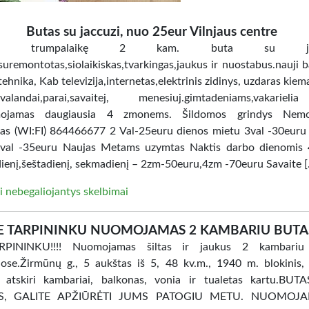
Butas su jaccuzi, nuo 25eur Vilnjaus centre
ome trumpalaikę 2 kam. buta su jacc
uremontotas,siolaikiskas,tvarkingas,jaukus ir nuostabus.nauji ba
tehnika, Kab televizija,internetas,elektrinis zidinys, uzdaras kiem
i.valandai,parai,savaitej, menesiuj.gimtadeniams,vakarie
ojamas daugiausia 4 zmonems. Šildomos grindys Nem
tas (WI:FI) 864466677 2 Val-25euru dienos mietu 3val -30euru
val -35euru Naujas Metams uzymtas Naktis darbo dienomis 
ienį,šeštadienį, sekmadienį – 2zm-50euru,4zm -70euru Savaite 
i nebegaliojantys skelbimai
E TARPININKU NUOMOJAMAS 2 KAMBARIU BUTA
PININKU!!!! Nuomojamas šiltas ir jaukus 2 kambariu
ose.Žirmūnų g., 5 aukštas iš 5, 48 kv.m., 1940 m. blokinis, 
, atskiri kambariai, balkonas, vonia ir tualetas kartu.BU
AS, GALITE APŽIŪRĖTI JUMS PATOGIU METU. NUOMOJ