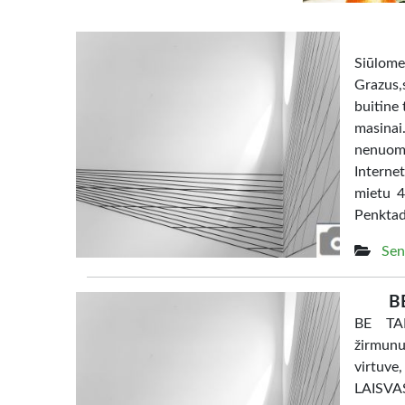
Siūl
Grazus,s
buitine 
masina
nenuom
Interne
mietu 4
Penktad
Sen
B
BE TAR
žirmunu
virtuve
LAISV