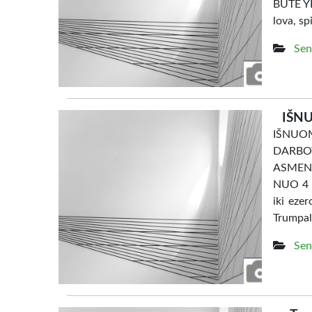
BUTE YRA
lova, sp
Sen
IŠNU
IŠNU
DARBO
ASMENI
NUO 4 e
iki eze
Trumpal
Sen