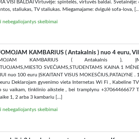
 VISI BALDAI Virtuvėje: spintelės, virtuvės baldai. Svetainėje: 
intos, staliukas, TV staliukas. Miegamajame: dvigulė sofa-lova, [
i nebegaliojantys skelbimai
OMOJAM KAMBARIUS ( Antakalnis ) nuo 4 euru, Vil
OMOJAM KAMBARIUS ( Antakalnis ), ĮM
TUOJAMS,MIESTO SVEČIAMS,STUDENTAMS KAINA 1 MĖNES
UI nuo 100 euru ĮSKAITANT VISUS MOKESČIUS,PATALYNE . 
uru Deklarojam gyvenimo vieta Internetas Wi Fi , Kabeline TV
ro su vaikam, tinklinio aikstele , bei tramplynu +37064466677 
aike 1, 2 arba 3 kambariu […]
i nebegaliojantys skelbimai