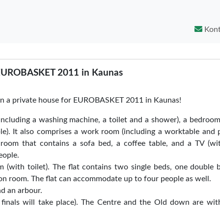
Kont
EUROBASKET 2011 in Kaunas
ts in a private house for EUROBASKET 2011 in Kaunas!
(including a washing machine, a toilet and a shower), a bedroom
e). It also comprises a work room (including a worktable and 
room that contains a sofa bed, a coffee table, and a TV (wi
eople.
(with toilet). The flat contains two single beds, one double 
tion room. The flat can accommodate up to four people as well.
nd an arbour.
e finals will take place). The Centre and the Old down are wit