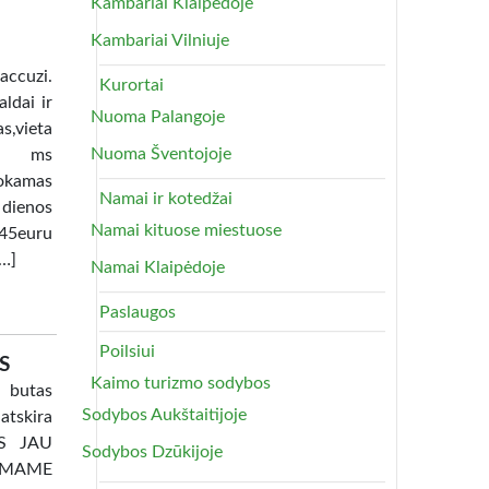
Kambariai Klaipėdoje
Kambariai Vilniuje
uzi.
Kurortai
ldai ir
Nuoma Palangoje
as,vieta
Nuoma Šventojoje
lia ms
okamas
Namai ir kotedžai
 dienos
Namai kituose miestuose
45euru
[…]
Namai Klaipėdoje
Paslaugos
Poilsiui
S
Kaimo turizmo sodybos
 butas
Sodybos Aukštaitijoje
atskira
TAS JAU
Sodybos Dzūkijoje
AMAME