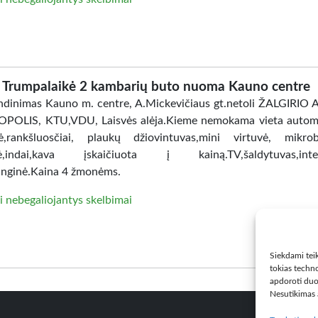
Trumpalaikė 2 kambarių buto nuoma Kauno centre
dinimas Kauno m. centre, A.Mickevičiaus gt.netoli ŽALGIRIO
POLIS, KTU,VDU, Laisvės alėja.Kieme nemokama vieta automo
ė,rankšluosčiai, plaukų džiovintuvas,mini virtuvė, mikro
lė,indai,kava įskaičiuota į kainą.TV,šaldytuvas,inter
nginė.Kaina 4 žmonėms.
i nebegaliojantys skelbimai
Siekdami teik
tokias techno
apdoroti duo
Nesutikimas a