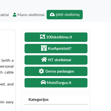
Įdėti skelbimą
aktai
Mano skelbimai
100skelbimu.lt
KurApsistoti?
NT skelbimai
 (with a
personal
Geros paslaugos
th cable
MotoTurgus.lt
bed, and
Kategorijos
hin easy