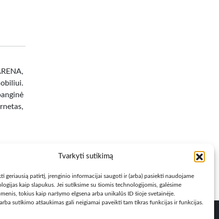
 ARENA,
biliui.
banginė
netas,
Tvarkyti sutikimą
ti geriausią patirtį, įrenginio informacijai saugoti ir (arba) pasiekti naudojame
logijas kaip slapukus. Jei sutiksime su šiomis technologijomis, galėsime
menis, tokius kaip naršymo elgsena arba unikalūs ID šioje svetainėje.
rba sutikimo atšaukimas gali neigiamai paveikti tam tikras funkcijas ir funkcijas.