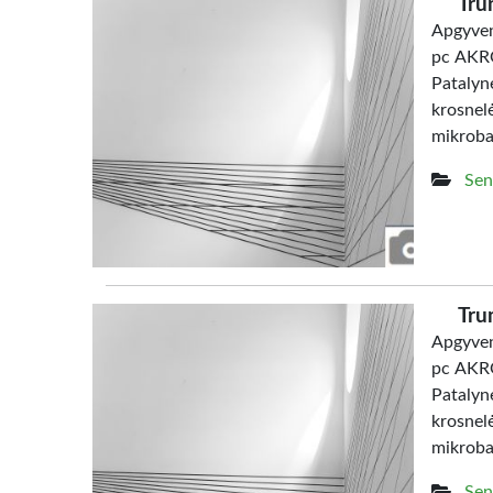
Tru
Apgyven
pc AKRO
Patalyn
krosne
mikrob
Sen
Tru
Apgyven
pc AKRO
Patalyn
krosne
mikrob
Sen