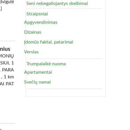
dvigulė
Seni nebegaliojantys skelbimai
…]
Straipsniai
Apgyvendinimas
Dizainas
Įdomūs faktai, patarimai
nius
Verslas
ONIŲ
IUI, 1
Trumpalaikė nuoma
1 PARA
Apartamentai
 , 1 km
Svečių namai
TAI PAT