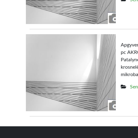
Apgyven
pc AKRO
Patalyn
krosne
mikroba
Sen