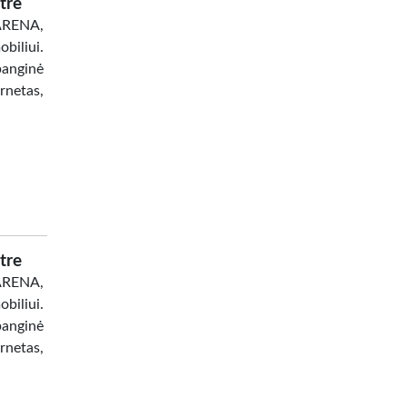
tre
 ARENA,
biliui.
banginė
netas,
tre
 ARENA,
biliui.
banginė
netas,