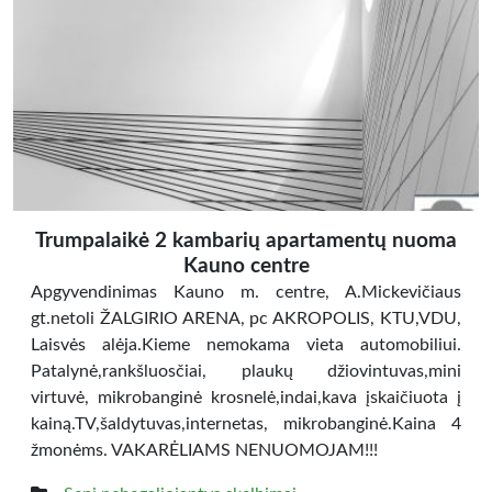
Trumpalaikė 2 kambarių apartamentų nuoma
Kauno centre
Apgyvendinimas Kauno m. centre, A.Mickevičiaus
gt.netoli ŽALGIRIO ARENA, pc AKROPOLIS, KTU,VDU,
Laisvės alėja.Kieme nemokama vieta automobiliui.
Patalynė,rankšluosčiai, plaukų džiovintuvas,mini
virtuvė, mikrobanginė krosnelė,indai,kava įskaičiuota į
kainą.TV,šaldytuvas,internetas, mikrobanginė.Kaina 4
žmonėms. VAKARĖLIAMS NENUOMOJAM!!!