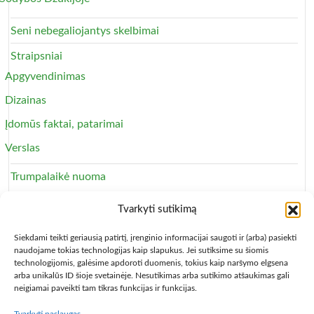
Seni nebegaliojantys skelbimai
Straipsniai
Apgyvendinimas
Dizainas
Įdomūs faktai, patarimai
Verslas
Trumpalaikė nuoma
Apartamentai
Tvarkyti sutikimą
Svečių namai
Siekdami teikti geriausią patirtį, įrenginio informacijai saugoti ir (arba) pasiekti
naudojame tokias technologijas kaip slapukus. Jei sutiksime su šiomis
technologijomis, galėsime apdoroti duomenis, tokius kaip naršymo elgsena
arba unikalūs ID šioje svetainėje. Nesutikimas arba sutikimo atšaukimas gali
neigiamai paveikti tam tikras funkcijas ir funkcijas.