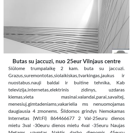
Butas su jaccuzi, nuo 25eur Vilnjaus centre
Siūlome trumpalaikę 2 kam. buta su jaccuzi.
Grazus,suremontotas,siolaikiskas,tvarkingas,jaukus ir
nuostabus.nauji baldai ir buitine tehnika, Kab
televizija,internetas,elektrinis zidinys, uzdaras
kiemas,vieta masinai.valandai,parai,savaitej,
menesiuj.gimtadeniams,vakarielia ms nenuomojamas
daugiausia 4 zmonems. Šildomos grindys Nemokamas
Internetas (WI:FI) 864466677 2 Val-25euru dienos
mietu 3val -30euru dienos mietu 4val -35euru Naujas
Metams uzymtas Naktis darbo dienomis 45euru