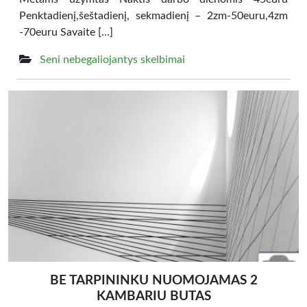
Penktadienį,šeštadienį, sekmadienį – 2zm-50euru,4zm
-70euru Savaite […]
Seni nebegaliojantys skelbimai
BE TARPININKU NUOMOJAMAS 2
KAMBARIU BUTAS