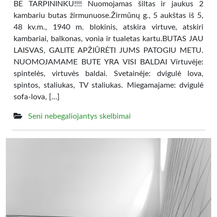
BE TARPININKU!!!! Nuomojamas šiltas ir jaukus 2
kambariu butas žirmunuose.Žirmūnų g., 5 aukštas iš 5,
48 kv.m., 1940 m. blokinis, atskira virtuve, atskiri
kambariai, balkonas, vonia ir tualetas kartu.BUTAS JAU
LAISVAS, GALITE APŽIŪRĖTI JUMS PATOGIU METU.
NUOMOJAMAME BUTE YRA VISI BALDAI Virtuvėje:
spintelės, virtuvės baldai. Svetainėje: dvigulė lova,
spintos, staliukas, TV staliukas. Miegamajame: dvigulė
sofa-lova, […]
Seni nebegaliojantys skelbimai