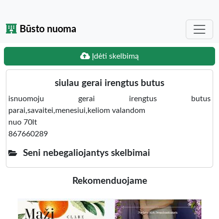
Būsto nuoma
Įdėti skelbimą
siulau gerai irengtus butus
isnuomoju gerai irengtus butus
parai,savaitei,menesiui,keliom valandom
nuo 70lt
867660289
Seni nebegaliojantys skelbimai
Rekomenduojame