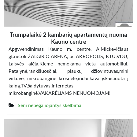
Trumpalaikė 2 kambarių apartamentų nuoma
Kauno centre
Apgyvendinimas Kauno m. centre, A.Mickevičiaus
gt.netoli ŽALGIRIO ARENA, pc AKROPOLIS, KTU,VDU,
Laisvės alėja.Kieme nemokama vieta automobiliui.
Patalynė,rankšluosčiai, plaukų džiovintuvas,mini
virtuvė, mikrobanginė krosnelė,indai,kava įskaičiuota į
kainą.TV,šaldytuvas,internetas,
mikrobanginė.VAKARĖLIAMS NENUOMOJAM!
Seni nebegaliojantys skelbimai