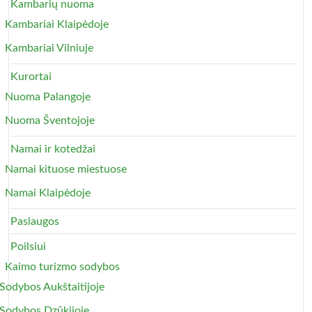
Kambarių nuoma
Kambariai Klaipėdoje
Kambariai Vilniuje
Kurortai
Nuoma Palangoje
Nuoma Šventojoje
Namai ir kotedžai
Namai kituose miestuose
Namai Klaipėdoje
Paslaugos
Poilsiui
Kaimo turizmo sodybos
Sodybos Aukštaitijoje
Sodybos Dzūkijoje