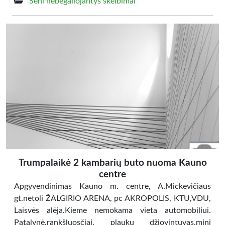
Seni nebegaliojantys skelbimai
Trumpalaikė 2 kambarių buto nuoma Kauno
centre
Apgyvendinimas Kauno m. centre, A.Mickevičiaus
gt.netoli ŽALGIRIO ARENA, pc AKROPOLIS, KTU,VDU,
Laisvės alėja.Kieme nemokama vieta automobiliui.
Patalynė,rankšluosčiai, plaukų džiovintuvas,mini