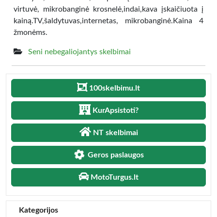
virtuvė, mikrobanginė krosnelė,indai,kava įskaičiuota į
kainą.TV,šaldytuvas,internetas, mikrobanginė.Kaina 4
žmonėms.
Seni nebegaliojantys skelbimai
100skelbimu.lt
KurApsistoti?
NT skelbimai
Geros paslaugos
MotoTurgus.lt
Kategorijos