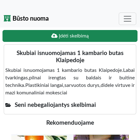
Būsto nuoma
Įdėti skelbimą
Skubiai isnuomojamas 1 kambario butas
Klaipedoje
Skubiai isnuomojamas 1 kambario butas Klaipedoje.Labai
tvarkingas,pilnai irengtas su baldais ir buitine
technika.Plastikiniai langai,sarvuotos durys,didele virtuve ir
mazi komunaliniai mokesciai
Seni nebegaliojantys skelbimai
Rekomenduojame