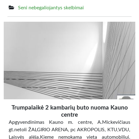
Seni nebegaliojantys skelbimai
Trumpalaikė 2 kambarių buto nuoma Kauno
centre
Apgyvendinimas Kauno m. centre, A.Mickevičiaus
gt.netoli ŽALGIRIO ARENA, pc AKROPOLIS, KTU,VDU,
Laisvės alėja.Kieme nemokama vieta automobiliui.