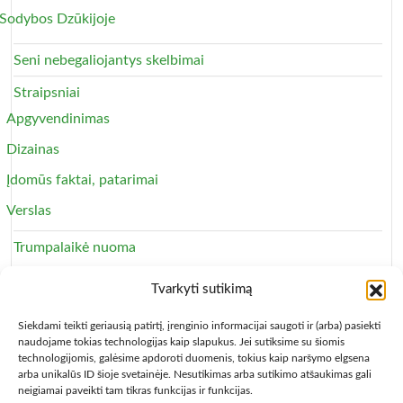
Sodybos Dzūkijoje
Seni nebegaliojantys skelbimai
Straipsniai
Apgyvendinimas
Dizainas
Įdomūs faktai, patarimai
Verslas
Trumpalaikė nuoma
Apartamentai
Tvarkyti sutikimą
Svečių namai
Siekdami teikti geriausią patirtį, įrenginio informacijai saugoti ir (arba) pasiekti
naudojame tokias technologijas kaip slapukus. Jei sutiksime su šiomis
technologijomis, galėsime apdoroti duomenis, tokius kaip naršymo elgsena
arba unikalūs ID šioje svetainėje. Nesutikimas arba sutikimo atšaukimas gali
neigiamai paveikti tam tikras funkcijas ir funkcijas.