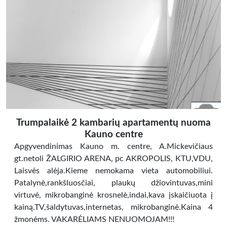
Trumpalaikė 2 kambarių apartamentų nuoma
Kauno centre
Apgyvendinimas Kauno m. centre, A.Mickevičiaus
gt.netoli ŽALGIRIO ARENA, pc AKROPOLIS, KTU,VDU,
Laisvės alėja.Kieme nemokama vieta automobiliui.
Patalynė,rankšluosčiai, plaukų džiovintuvas,mini
virtuvė, mikrobanginė krosnelė,indai,kava įskaičiuota į
kainą.TV,šaldytuvas,internetas, mikrobanginė.Kaina 4
žmonėms. VAKARĖLIAMS NENUOMOJAM!!!