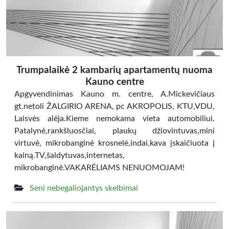
Trumpalaikė 2 kambarių apartamentų nuoma
Kauno centre
Apgyvendinimas Kauno m. centre, A.Mickevičiaus
gt.netoli ŽALGIRIO ARENA, pc AKROPOLIS, KTU,VDU,
Laisvės alėja.Kieme nemokama vieta automobiliui.
Patalynė,rankšluosčiai, plaukų džiovintuvas,mini
virtuvė, mikrobanginė krosnelė,indai,kava įskaičiuota į
kainą.TV,šaldytuvas,internetas,
mikrobanginė.VAKARĖLIAMS NENUOMOJAM!
Seni nebegaliojantys skelbimai