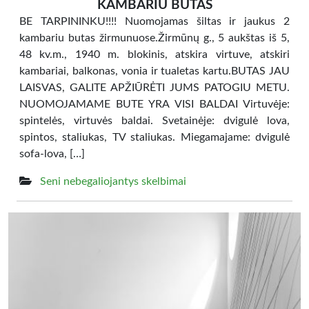
KAMBARIU BUTAS
BE TARPININKU!!!! Nuomojamas šiltas ir jaukus 2
kambariu butas žirmunuose.Žirmūnų g., 5 aukštas iš 5,
48 kv.m., 1940 m. blokinis, atskira virtuve, atskiri
kambariai, balkonas, vonia ir tualetas kartu.BUTAS JAU
LAISVAS, GALITE APŽIŪRĖTI JUMS PATOGIU METU.
NUOMOJAMAME BUTE YRA VISI BALDAI Virtuvėje:
spintelės, virtuvės baldai. Svetainėje: dvigulė lova,
spintos, staliukas, TV staliukas. Miegamajame: dvigulė
sofa-lova, […]
Seni nebegaliojantys skelbimai