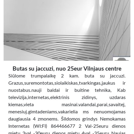
Butas su jaccuzi, nuo 25eur Vilnjaus centre
Siūlome trumpalaikę 2 kam. buta su jaccuzi.
Grazus,suremontotas,siolaikiskas,tvarkingas,jaukus ir
nuostabus.nauji baldai ir buitine tehnika, Kab
televizija,internetas,elektrinis zidinys, uzdaras
kiemas,vieta masinai.valandai,parai,savaitej,
menesiuj.gimtadeniams,vakarielia ms nenuomojamas
daugiausia 4 zmonems. Šildomos grindys Nemokamas
Internetas (WI:FI) 864466677 2 Val-25euru dienos
mietu 3val -30euru dienos mietu 4val -35euru Naujas