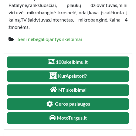
Patalynė,rankšluosčiai, plaukų džiovintuvas,mini
virtuvė, mikrobanginė krosnelė,indai,kava įskaičiuota į
kainą.TV,šaldytuvas,internetas, mikrobanginė.Kaina 4
žmonėms.
Seni nebegaliojantys skelbimai
100skelbimu.lt
KurApsistoti?
NT skelbimai
Geros paslaugos
MotoTurgus.lt