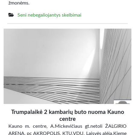
žmonėms.
Seni nebegaliojantys skelbimai
Trumpalaikė 2 kambarių buto nuoma Kauno
centre
Kauno m. centre, A.Mickevičiaus gt.netoli ŽALGIRIO
ARENA, pc AKROPOLIS, KTU,VDU, Laisvės alėja.Kieme