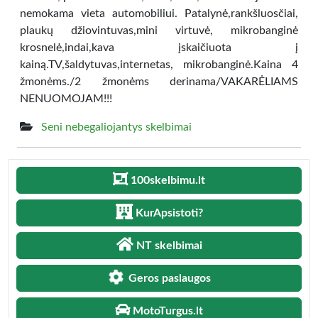
nemokama vieta automobiliui. Patalynė,rankšluosčiai,
plaukų džiovintuvas,mini virtuvė, mikrobanginė
krosnelė,indai,kava įskaičiuota į
kainą.TV,šaldytuvas,internetas, mikrobanginė.Kaina 4
žmonėms./2 žmonėms derinama/VAKARĖLIAMS
NENUOMOJAM!!!
Seni nebegaliojantys skelbimai
100skelbimu.lt
KurApsistoti?
NT skelbimai
Geros paslaugos
MotoTurgus.lt