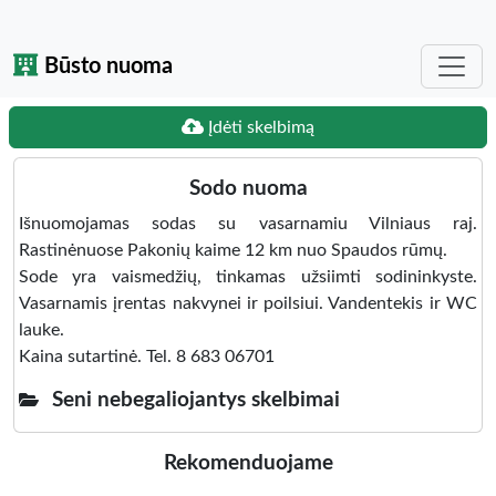
Būsto nuoma
Įdėti skelbimą
Sodo nuoma
Išnuomojamas sodas su vasarnamiu Vilniaus raj.
Rastinėnuose Pakonių kaime 12 km nuo Spaudos rūmų.
Sode yra vaismedžių, tinkamas užsiimti sodininkyste.
Vasarnamis įrentas nakvynei ir poilsiui. Vandentekis ir WC
lauke.
Kaina sutartinė. Tel. 8 683 06701
Seni nebegaliojantys skelbimai
Rekomenduojame