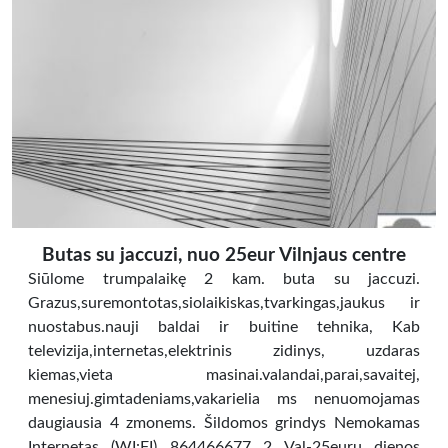
Butas su jaccuzi, nuo 25eur Vilnjaus centre
Siūlome trumpalaikę 2 kam. buta su jaccuzi.
Grazus,suremontotas,siolaikiskas,tvarkingas,jaukus ir
nuostabus.nauji baldai ir buitine tehnika, Kab
televizija,internetas,elektrinis zidinys, uzdaras
kiemas,vieta masinai.valandai,parai,savaitej,
menesiuj.gimtadeniams,vakarielia ms nenuomojamas
daugiausia 4 zmonems. Šildomos grindys Nemokamas
Internetas (WI:FI) 864466677 2 Val-25euru dienos