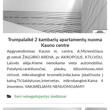
Trumpalaikė 2 kambarių apartamentų nuoma
Kauno centre
Apgyvendinimas Kauno m. centre, A.Mickevičiaus
gt.netoli ŽALGIRIO ARENA, pc AKROPOLIS, KTU,VDU,
Laisvės alėja.Kieme nemokama vieta automobiliui.
Patalynė,rankšluosčiai, plaukų džiovintuvas,mini
virtuvė, mikrobanginė krosnelė,indai,kava įskaičiuota į
kainą.TV,šaldytuvas,internetas, mikrobanginė.Kaina 4
žmonėms. VAKARĖLIAMS NENUOMOJAM!!!
Seni nebegaliojantys skelbimai