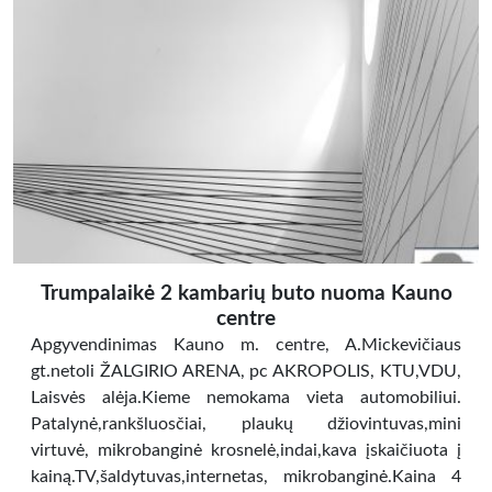
Trumpalaikė 2 kambarių buto nuoma Kauno
centre
Apgyvendinimas Kauno m. centre, A.Mickevičiaus
gt.netoli ŽALGIRIO ARENA, pc AKROPOLIS, KTU,VDU,
Laisvės alėja.Kieme nemokama vieta automobiliui.
Patalynė,rankšluosčiai, plaukų džiovintuvas,mini
virtuvė, mikrobanginė krosnelė,indai,kava įskaičiuota į
kainą.TV,šaldytuvas,internetas, mikrobanginė.Kaina 4