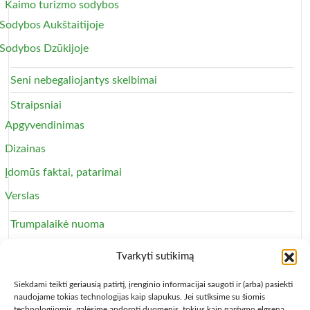
Kaimo turizmo sodybos
Sodybos Aukštaitijoje
Sodybos Dzūkijoje
Seni nebegaliojantys skelbimai
Straipsniai
Apgyvendinimas
Dizainas
Įdomūs faktai, patarimai
Verslas
Trumpalaikė nuoma
Apartamentai
Tvarkyti sutikimą
Svečių namai
Siekdami teikti geriausią patirtį, įrenginio informacijai saugoti ir (arba) pasiekti
naudojame tokias technologijas kaip slapukus. Jei sutiksime su šiomis
technologijomis, galėsime apdoroti duomenis, tokius kaip naršymo elgsena