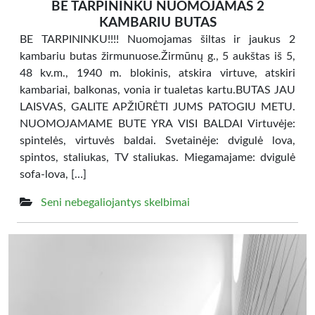
BE TARPININKU NUOMOJAMAS 2
KAMBARIU BUTAS
BE TARPININKU!!!! Nuomojamas šiltas ir jaukus 2
kambariu butas žirmunuose.Žirmūnų g., 5 aukštas iš 5,
48 kv.m., 1940 m. blokinis, atskira virtuve, atskiri
kambariai, balkonas, vonia ir tualetas kartu.BUTAS JAU
LAISVAS, GALITE APŽIŪRĖTI JUMS PATOGIU METU.
NUOMOJAMAME BUTE YRA VISI BALDAI Virtuvėje:
spintelės, virtuvės baldai. Svetainėje: dvigulė lova,
spintos, staliukas, TV staliukas. Miegamajame: dvigulė
sofa-lova, […]
Seni nebegaliojantys skelbimai