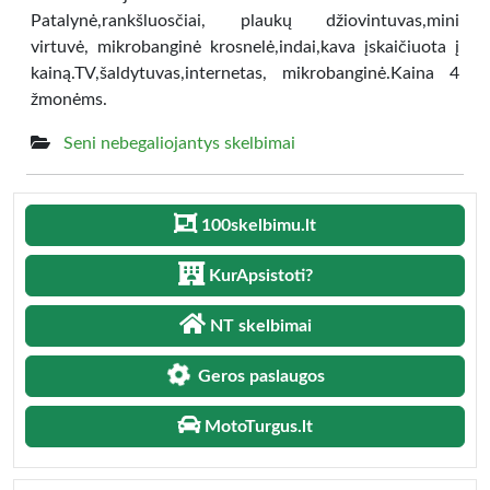
Patalynė,rankšluosčiai, plaukų džiovintuvas,mini
virtuvė, mikrobanginė krosnelė,indai,kava įskaičiuota į
kainą.TV,šaldytuvas,internetas, mikrobanginė.Kaina 4
žmonėms.
Seni nebegaliojantys skelbimai
100skelbimu.lt
KurApsistoti?
NT skelbimai
Geros paslaugos
MotoTurgus.lt