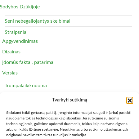
Sodybos Dzūkijoje
Seni nebegaliojantys skelbimai
Straipsniai
Apgyvendinimas
Dizainas
Įdomūs faktai, patarimai
Verslas
Trumpalaikė nuoma
Apartamentai
Tvarkyti sutikimą
Svečių namai
Siekdami teikti geriausią patirtį, įrenginio informacijai saugoti ir (arba) pasiekti
naudojame tokias technologijas kaip slapukus. Jei sutiksime su šiomis
technologijomis, galėsime apdoroti duomenis, tokius kaip naršymo elgsena
arba unikalūs ID šioje svetainėje. Nesutikimas arba sutikimo atšaukimas gali
neigiamai paveikti tam tikras funkcijas ir funkcijas.