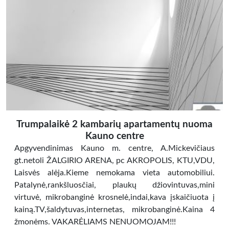
Trumpalaikė 2 kambarių apartamentų nuoma
Kauno centre
Apgyvendinimas Kauno m. centre, A.Mickevičiaus
gt.netoli ŽALGIRIO ARENA, pc AKROPOLIS, KTU,VDU,
Laisvės alėja.Kieme nemokama vieta automobiliui.
Patalynė,rankšluosčiai, plaukų džiovintuvas,mini
virtuvė, mikrobanginė krosnelė,indai,kava įskaičiuota į
kainą.TV,šaldytuvas,internetas, mikrobanginė.Kaina 4
žmonėms. VAKARĖLIAMS NENUOMOJAM!!!