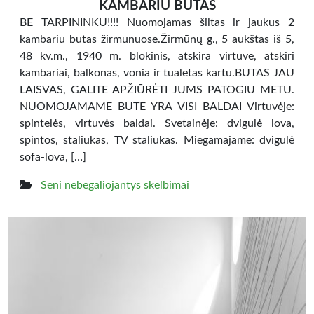
KAMBARIU BUTAS
BE TARPININKU!!!! Nuomojamas šiltas ir jaukus 2
kambariu butas žirmunuose.Žirmūnų g., 5 aukštas iš 5,
48 kv.m., 1940 m. blokinis, atskira virtuve, atskiri
kambariai, balkonas, vonia ir tualetas kartu.BUTAS JAU
LAISVAS, GALITE APŽIŪRĖTI JUMS PATOGIU METU.
NUOMOJAMAME BUTE YRA VISI BALDAI Virtuvėje:
spintelės, virtuvės baldai. Svetainėje: dvigulė lova,
spintos, staliukas, TV staliukas. Miegamajame: dvigulė
sofa-lova, […]
Seni nebegaliojantys skelbimai