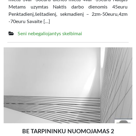
Metams uzymtas Naktis darbo dienomis 45euru
Penktadienį,šeštadienį, sekmadienį – 2zm-50euru,4zm
-70euru Savaite […]
Seni nebegaliojantys skelbimai
BE TARPININKU NUOMOJAMAS 2