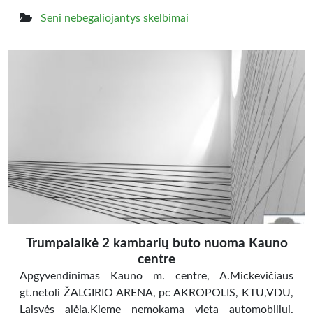
Seni nebegaliojantys skelbimai
Trumpalaikė 2 kambarių buto nuoma Kauno
centre
Apgyvendinimas Kauno m. centre, A.Mickevičiaus
gt.netoli ŽALGIRIO ARENA, pc AKROPOLIS, KTU,VDU,
Laisvės alėja.Kieme nemokama vieta automobiliui.