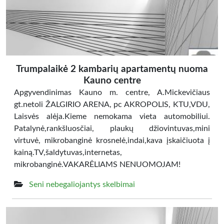
Trumpalaikė 2 kambarių apartamentų nuoma
Kauno centre
Apgyvendinimas Kauno m. centre, A.Mickevičiaus
gt.netoli ŽALGIRIO ARENA, pc AKROPOLIS, KTU,VDU,
Laisvės alėja.Kieme nemokama vieta automobiliui.
Patalynė,rankšluosčiai, plaukų džiovintuvas,mini
virtuvė, mikrobanginė krosnelė,indai,kava įskaičiuota į
kainą.TV,šaldytuvas,internetas,
mikrobanginė.VAKARĖLIAMS NENUOMOJAM!
Seni nebegaliojantys skelbimai