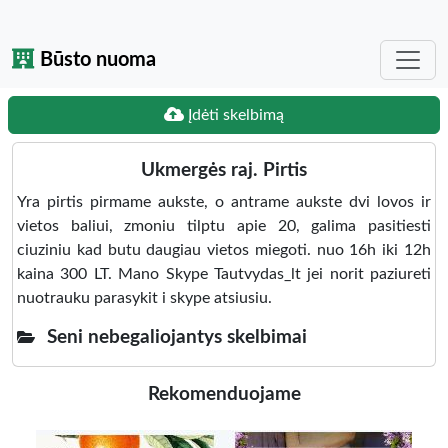
Būsto nuoma
Įdėti skelbimą
Ukmergės raj. Pirtis
Yra pirtis pirmame aukste, o antrame aukste dvi lovos ir
vietos baliui, zmoniu tilptu apie 20, galima pasitiesti
ciuziniu kad butu daugiau vietos miegoti. nuo 16h iki 12h
kaina 300 LT. Mano Skype Tautvydas_lt jei norit paziureti
nuotrauku parasykit i skype atsiusiu.
Seni nebegaliojantys skelbimai
Rekomenduojame