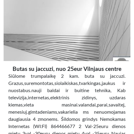
Butas su jaccuzi, nuo 25eur Vilnjaus centre
Siūlome trumpalaikę 2 kam. buta su jaccuzi.
Grazus,suremontotas,siolaikiskas,tvarkingas,jaukus ir
nuostabus.nauji baldai ir buitine tehnika, Kab
televizija,internetas,elektrinis zidinys, uzdaras
kiemas,vieta masinai.valandai,parai,savaitej,
menesiuj.gimtadeniams,vakarielia ms nenuomojamas
daugiausia 4 zmonems. Šildomos grindys Nemokamas
Internetas (WI:FI) 864466677 2 Val-25euru dienos
mietu 3val -30euru dienos mietu 4val -35euru Naujas