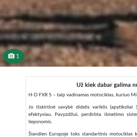
1
Už kiek dabar galima nu
H-D FXR S – taip vadinamas motociklas, kuriuo Mik
Jo išskirtinė savybė didelis variklis (apytiksl
efektyviau. Pavyzdžiui, perdirbta išmetimo sis
liepsnomis.
Šiandien Europoje toks standartinis motociklas k