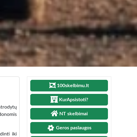
100skelbimu.lt
KurApsistoti?
atrodytų
NT skelbimai
udonomis
Geros paslaugos
inti iki