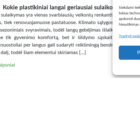
Kokie plastikiniai langai geriausiai sulaiko šilumą?
Siekdami teik
tokias techno
sulaikymas yra vienas svarbiausių veiksnių renkantis langus tiek
apdoroti duo
s, tiek renovuojamuose pastatuose. Klimato sąlygos Lietuvoje p
Nesutikimas a
 sezoniniais svyravimais, todėl langų gebėjimas išlaikyti šilumą ti
Tvarkyti pas
ne tik gyvenimo komfortą, bet ir šildymo sąskaitas. Net ir n
nuostoliai per langus gali sudaryti reikšmingą bendro pastato en
dalį, todėl šiam elementui skiriamas […]
P
aipsniai
ai užimtiems žmonėms: jaukūs namai be didelės priež
u augalais dažnai atrodo gyvesni, jaukesni ir šiltesni. Žaluma s
natūralumo, o net vienas gražus augalas ant lentynos ar palang
i kambario nuotaiką. Vis dėlto ne kiekvienas turi laiko ar noro
 gėlėmis, tikrinti jų drėgmę, persodinti, tręšti ar stebėti kiekvieną
kai kurie žmonės augalų vengia, manydami, kad […]