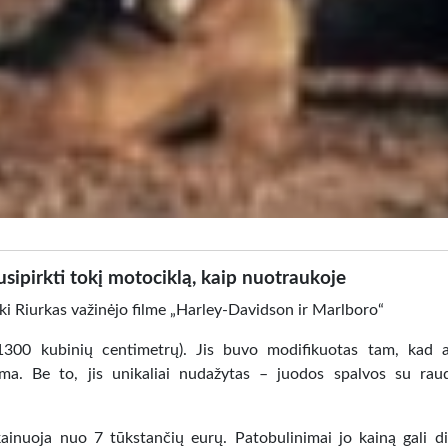
sipirkti tokį motociklą, kaip nuotraukoje
i Riurkas važinėjo filme „Harley-Davidson ir Marlboro“
iai 1300 kubinių centimetrų). Jis buvo modifikuotas tam, kad 
tema. Be to, jis unikaliai nudažytas – juodos spalvos su ra
ainuoja nuo 7 tūkstančių eurų. Patobulinimai jo kainą gali did