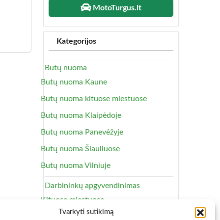
MotoTurgus.lt
Kategorijos
Butų nuoma
Butų nuoma Kaune
Butų nuoma kituose miestuose
Butų nuoma Klaipėdoje
Butų nuoma Panevėžyje
Butų nuoma Šiauliuose
Butų nuoma Vilniuje
Darbininkų apgyvendinimas
Kituose miestuose
Tvarkyti sutikimą
Vilniuje