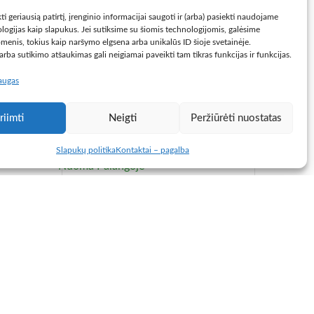
ti geriausią patirtį, įrenginio informacijai saugoti ir (arba) pasiekti naudojame
Ieško
logijas kaip slapukus. Jei sutiksime su šiomis technologijomis, galėsime
 naujos
menis, tokius kaip naršymo elgsena arba unikalūs ID šioje svetainėje.
Buto ar namo
asižymi
rba sutikimo atšaukimas gali neigiamai paveikti tam tikras funkcijas ir funkcijas.
esiogiai
Kambarių nuoma
laugas
edideli
Kambariai Klaipėdoje
ergijos
Kambariai Vilniuje
riimti
Neigti
Peržiūrėti nuostatas
Kurortai
Slapukų politika
Kontaktai – pagalba
Nuoma Palangoje
Nuoma Šventojoje
iūros
Namai ir kotedžai
uteikia
Namai kituose miestuose
ės gali
Namai Klaipėdoje
 nuolat
 lapelį.
Paslaugos