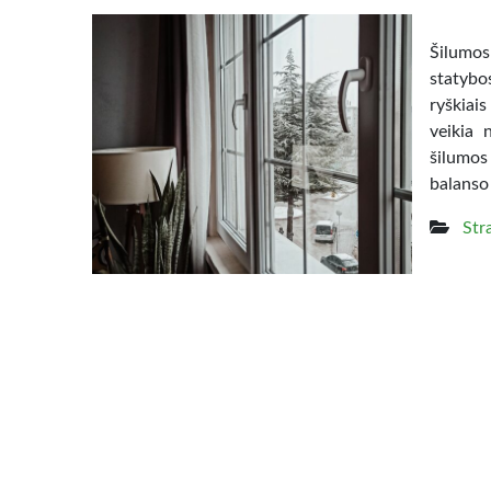
Šilumos 
statybo
ryškiais
veikia 
šilumos 
balanso 
Str
Augal
Namai s
erdvei 
pakeist
rūpintis
Dėl to 