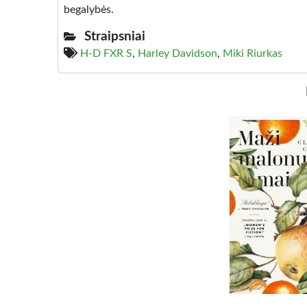
begalybės.
Straipsniai
H-D FXR S
,
Harley Davidson
,
Miki Riurkas