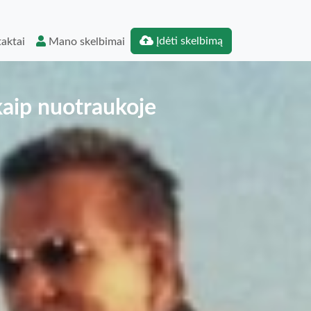
Įdėti skelbimą
aktai
Mano skelbimai
 kaip nuotraukoje