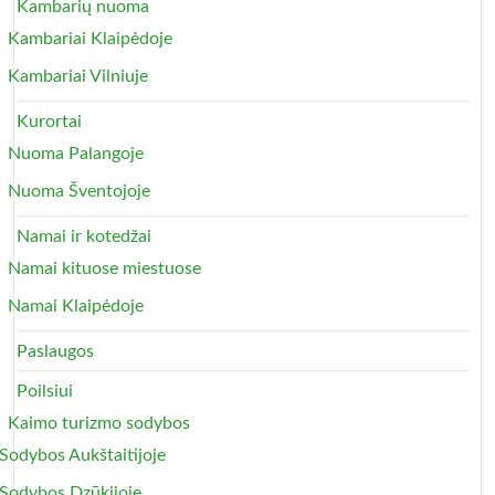
Kambarių nuoma
Kambariai Klaipėdoje
Kambariai Vilniuje
Kurortai
Nuoma Palangoje
Nuoma Šventojoje
Namai ir kotedžai
Namai kituose miestuose
Namai Klaipėdoje
Paslaugos
Poilsiui
Kaimo turizmo sodybos
Sodybos Aukštaitijoje
Sodybos Dzūkijoje