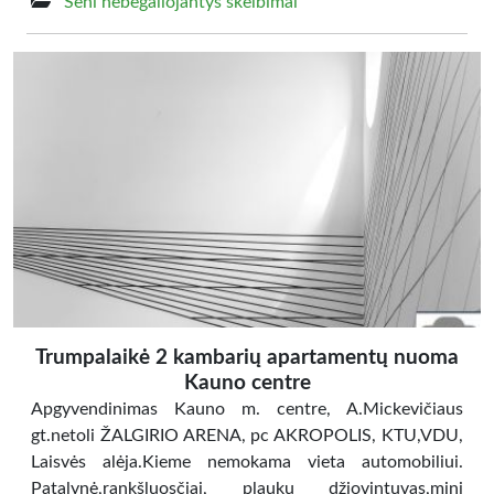
Seni nebegaliojantys skelbimai
Trumpalaikė 2 kambarių apartamentų nuoma
Kauno centre
Apgyvendinimas Kauno m. centre, A.Mickevičiaus
gt.netoli ŽALGIRIO ARENA, pc AKROPOLIS, KTU,VDU,
Laisvės alėja.Kieme nemokama vieta automobiliui.
Patalynė,rankšluosčiai, plaukų džiovintuvas,mini