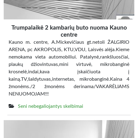
Trumpalaikė 2 kambarių buto nuoma Kauno
centre
Kauno m. centre, A.Mickevičiaus gt.netoli ŽALGIRIO
ARENA, pc AKROPOLIS, KTU,VDU, Laisvės alėja.Kieme
nemokama vieta automobiliui. Patalynė,rankšluosčiai,
plaukų džiovintuvas,mini virtuvė, mikrobanginė
krosnelė,indai,kava įskaičiuota į
kainą.TV,šaldytuvas,internetas, mikrobanginė.Kaina 4
žmonėms./2 žmonėms derinama/VAKARĖLIAMS
NENUOMOJAM!!!
Seni nebegaliojantys skelbimai