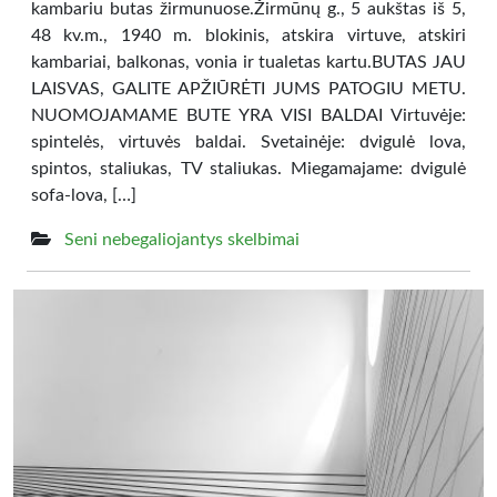
kambariu butas žirmunuose.Žirmūnų g., 5 aukštas iš 5,
48 kv.m., 1940 m. blokinis, atskira virtuve, atskiri
kambariai, balkonas, vonia ir tualetas kartu.BUTAS JAU
LAISVAS, GALITE APŽIŪRĖTI JUMS PATOGIU METU.
NUOMOJAMAME BUTE YRA VISI BALDAI Virtuvėje:
spintelės, virtuvės baldai. Svetainėje: dvigulė lova,
spintos, staliukas, TV staliukas. Miegamajame: dvigulė
sofa-lova, […]
Seni nebegaliojantys skelbimai