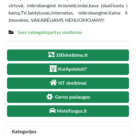
virtuvė, mikrobanginė krosnelė,indai,kava įskaičiuota į
kainą.TV,šaldytuvas,internetas, mikrobanginė.Kaina 4
žmonėms. VAKARĖLIAMS NENUOMOJAM!!!
Seni nebegaliojantys skelbimai
100skelbimu.lt
KurApsistoti?
NT skelbimai
Geros paslaugos
MotoTurgus.lt
Kategorijos