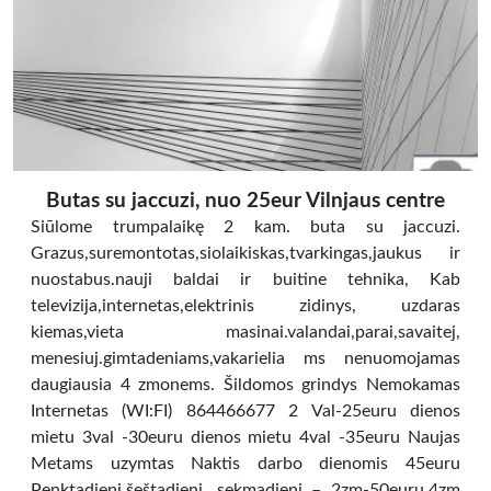
Butas su jaccuzi, nuo 25eur Vilnjaus centre
Siūlome trumpalaikę 2 kam. buta su jaccuzi.
Grazus,suremontotas,siolaikiskas,tvarkingas,jaukus ir
nuostabus.nauji baldai ir buitine tehnika, Kab
televizija,internetas,elektrinis zidinys, uzdaras
kiemas,vieta masinai.valandai,parai,savaitej,
menesiuj.gimtadeniams,vakarielia ms nenuomojamas
daugiausia 4 zmonems. Šildomos grindys Nemokamas
Internetas (WI:FI) 864466677 2 Val-25euru dienos
mietu 3val -30euru dienos mietu 4val -35euru Naujas
Metams uzymtas Naktis darbo dienomis 45euru
Penktadienį,šeštadienį, sekmadienį – 2zm-50euru,4zm