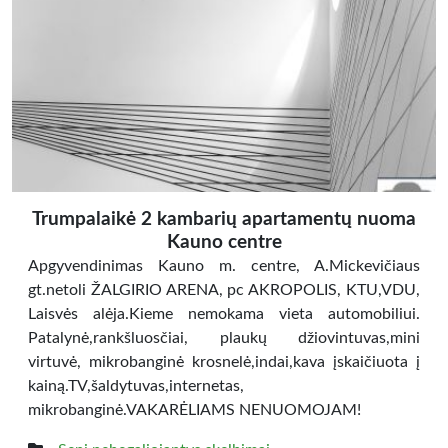
Trumpalaikė 2 kambarių apartamentų nuoma
Kauno centre
Apgyvendinimas Kauno m. centre, A.Mickevičiaus
gt.netoli ŽALGIRIO ARENA, pc AKROPOLIS, KTU,VDU,
Laisvės alėja.Kieme nemokama vieta automobiliui.
Patalynė,rankšluosčiai, plaukų džiovintuvas,mini
virtuvė, mikrobanginė krosnelė,indai,kava įskaičiuota į
kainą.TV,šaldytuvas,internetas,
mikrobanginė.VAKARĖLIAMS NENUOMOJAM!