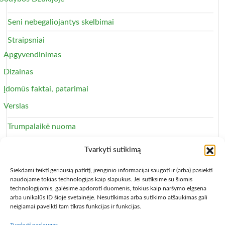
Seni nebegaliojantys skelbimai
Straipsniai
Apgyvendinimas
Dizainas
Įdomūs faktai, patarimai
Verslas
Trumpalaikė nuoma
Apartamentai
Tvarkyti sutikimą
Svečių namai
Siekdami teikti geriausią patirtį, įrenginio informacijai saugoti ir (arba) pasiekti
naudojame tokias technologijas kaip slapukus. Jei sutiksime su šiomis
technologijomis, galėsime apdoroti duomenis, tokius kaip naršymo elgsena
arba unikalūs ID šioje svetainėje. Nesutikimas arba sutikimo atšaukimas gali
neigiamai paveikti tam tikras funkcijas ir funkcijas.