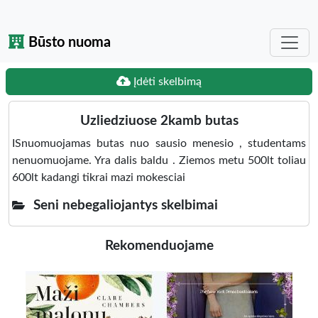
Būsto nuoma
Įdėti skelbimą
Uzliedziuose 2kamb butas
ISnuomuojamas butas nuo sausio menesio , studentams
nenuomuojame. Yra dalis baldu . Ziemos metu 500lt toliau
600lt kadangi tikrai mazi mokesciai
Seni nebegaliojantys skelbimai
Rekomenduojame