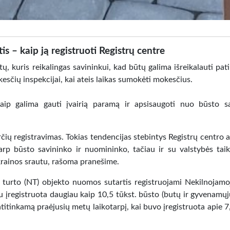
s – kaip ją registruoti Registrų centre
 kuris reikalingas savininkui, kad būtų galima išreikalauti patir
kesčių inspekcijai, kai ateis laikas sumokėti mokesčius.
aip galima gauti įvairią paramą ir apsisaugoti nuo būsto s
ių registravimas. Tokias tendencijas stebintys Registrų centro an
 tarp būsto savininko ir nuomininko, tačiau ir su valstybės ta
krainos srautu, rašoma pranešime.
o turto (NT) objekto nuomos sutartis registruojami Nekilnojamo
jau įregistruota daugiau kaip 10,5 tūkst. būsto (butų ir gyvenamų
titinkamą praėjusių metų laikotarpį, kai buvo įregistruota apie 7