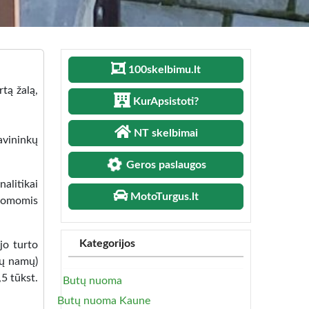
100skelbimu.lt
tą žalą,
KurApsistoti?
NT skelbimai
avininkų
Geros paslaugos
alitikai
MotoTurgus.lt
ikomomis
Kategorijos
jo turto
jų namų)
,5 tūkst.
Butų nuoma
Butų nuoma Kaune