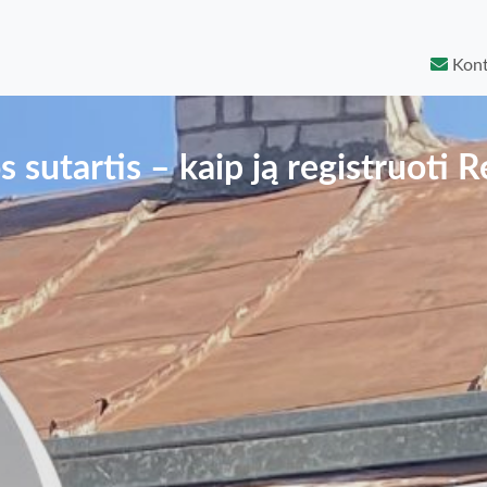
Kont
sutartis – kaip ją registruoti R