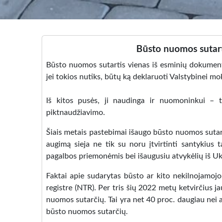
Būsto nuomos sutarti
Būsto nuomos sutartis vienas iš esminių dokumentų,
jei tokios nutiks, būtų ką deklaruoti Valstybinei mo
Iš kitos pusės, ji naudinga ir nuomoninkui – t
piktnaudžiavimo.
Šiais metais pastebimai išaugo būsto nuomos sutarč
augimą sieja ne tik su noru įtvirtinti santykius
pagalbos priemonėmis bei išaugusiu atvykėlių iš U
Faktai apie sudarytas būsto ar kito nekilnojamoj
registre (NTR). Per tris šių 2022 metų ketvirčius 
nuomos sutarčių. Tai yra net 40 proc. daugiau nei a
būsto nuomos sutarčių.