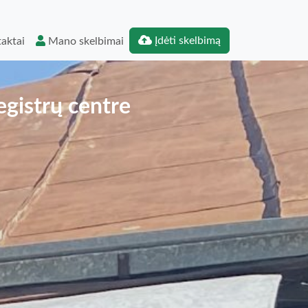
Įdėti skelbimą
aktai
Mano skelbimai
egistrų centre