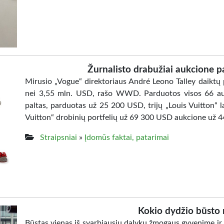
Žurnalisto drabužiai aukcione 
Mirusio „Vogue“ direktoriaus André Leono Talley daiktų 
nei 3,55 mln. USD, rašo WWD. Parduotos visos 66 auk
paltas, parduotas už 25 200 USD, trijų „Louis Vuitton“ 
Vuitton“ drobinių portfelių už 69 300 USD aukcione už 4
Straipsniai
»
Įdomūs faktai, patarimai
Kokio dydžio būsto n
Būstas vienas iš svarbiausių dalykų žmogaus gyvenime ir 