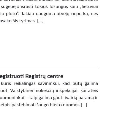
 sugebėjo išrasti tokius lozungus kaip „lietuviai
io ploto”. Tačiau dauguma atvejų neperka, nes
pasako šis tyrimas. […]
egistruoti Registrų centre
uris reikalingas savininkui, kad būtų galima
ruoti Valstybinei mokesčių inspekcijai, kai ateis
nuomoninkui – taip galima gauti įvairią paramą ir
metais pastebimai išaugo būsto nuomos […]