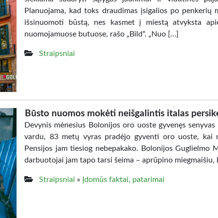
Planuojama, kad toks draudimas įsigalios po penkerių 
išsinuomoti būstą, nes kasmet į miestą atvyksta api
nuomojamuose butuose, rašo „Bild“. „Nuo […]
Straipsniai
Būsto nuomos mokėti neišgalintis italas persikė
Devynis mėnesius Bolonijos oro uoste gyvenęs senyvas 
vardu, 83 metų vyras pradėjo gyventi oro uoste, kai 
Pensijos jam tiesiog nebepakako. Bolonijos Guglielmo Ma
darbuotojai jam tapo tarsi šeima – aprūpino miegmaišiu, 
Straipsniai
»
Įdomūs faktai, patarimai