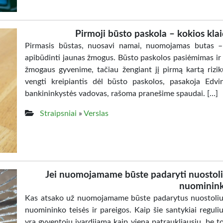
Pirmoji būsto paskola – kokios klai
Pirmasis būstas, nuosavi namai, nuomojamas butas – 
apibūdinti jaunas žmogus. Būsto paskolos pasiėmimas ir 
žmogaus gyvenime, tačiau žengiant jį pirmą kartą rizi
vengti kreipiantis dėl būsto paskolos, pasakoja Edv
bankininkystės vadovas, rašoma pranešime spaudai. […]
Straipsniai
»
Verslas
Jei nuomojamame būste padaryti nuostolia
nuominin
Kas atsako už nuomojamame būste padarytus nuostolius?
nuomininko teisės ir pareigos. Kaip šie santykiai reguliuo
yra gyventojų įvardijama kaip viena patraukliausių, be t