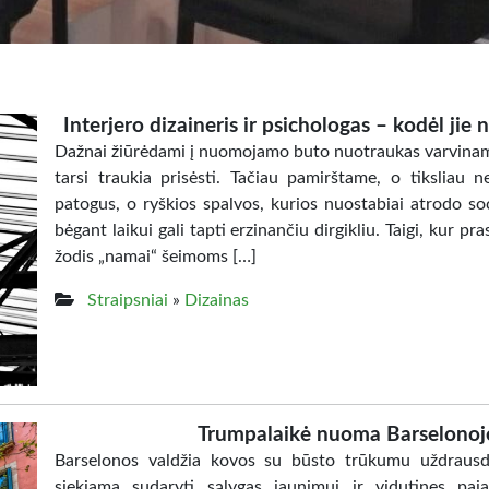
Interjero dizaineris ir psichologas – kodėl jie
Dažnai žiūrėdami į nuomojamo buto nuotraukas varviname 
tarsi traukia prisėsti. Tačiau pamirštame, o tiksliau 
patogus, o ryškios spalvos, kurios nuostabiai atrodo so
bėgant laikui gali tapti erzinančiu dirgikliu. Taigi, kur pra
žodis „namai“ šeimoms […]
Straipsniai
»
Dizainas
Trumpalaikė nuoma Barselonoje
Barselonos valdžia kovos su būsto trūkumu uždraus
siekiama sudaryti sąlygas jaunimui ir vidutines p