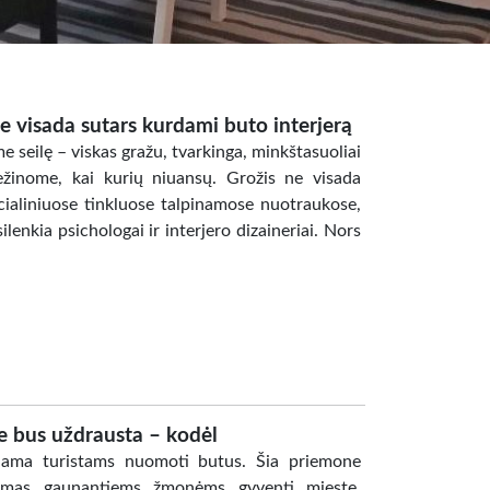
 ne visada sutars kurdami buto interjerą
seilę – viskas gražu, tvarkinga, minkštasuoliai
nežinome, kai kurių niuansų. Grožis ne visada
cialiniuose tinkluose talpinamose nuotraukose,
silenkia psichologai ir interjero dizaineriai. Nors
 bus uždrausta – kodėl
dama turistams nuomoti butus. Šia priemone
ajamas gaunantiems žmonėms gyventi mieste.