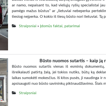
ar namo, nepaisant to, kad viešųjų ryšių specialistai jau
pamėgo mažus būstus” ar „lietuviai nebeperka perteklin
tiesiog neįperka. O kokio iš tiesų būsto nori lietuviai. Tą 
Straipsniai
»
Įdomūs faktai, patarimai
Būsto nuomos sutartis – kaip ją r
Būsto nuomos sutartis vienas iš esminių dokumentų, k
išreikalauti patirtą žalą, jei tokios nutiks, būtų ką dekla
laikas sumokėti mokesčius. Iš kitos pusės, ji naudinga ir 
apsisaugoti nuo būsto savininkų piktnaudžiavimo. Šiais 
Straipsniai