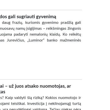
dos gali sugriauti gyvenimą
daug frazių, kuriomis gyvenimo pradžią gali
nuosavų namų įsigijimas – reikšmingas žingsnis
kuojama padaryti nemalonių klaidų. Ko reikėtų
inas Jurevičius, „Luminor“ banko mažmeninės
i – už juos atsako nuomotojas, ar
kas
 Kaip valdyti šią riziką? Kokios nuomotojo ir
jami teisiškai. Investicija į nekilnojamąjį turtą
o, yra nesudėtingai valdoma. Tačiau niekas nėra