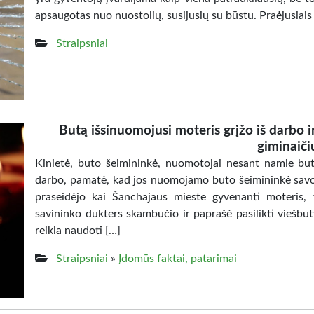
apsaugotas nuo nuostolių, susijusių su būstu. Praėjusiais
Straipsniai
Butą išsinuomojusi moteris grįžo iš darbo ir
giminaiči
Kinietė, buto šeimininkė, nuomotojai nesant namie bute 
darbo, pamatė, kad jos nuomojamo buto šeimininkė savo 
praseidėjo kai Šanchajaus mieste gyvenanti moteri
savininko dukters skambučio ir paprašė pasilikti viešbut
reikia naudoti […]
Straipsniai
»
Įdomūs faktai, patarimai