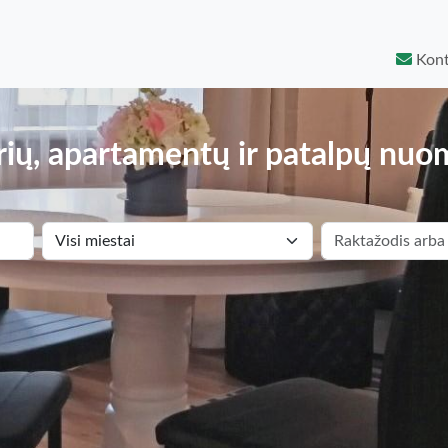
Kont
ių, apartamentų ir patalpų nuo