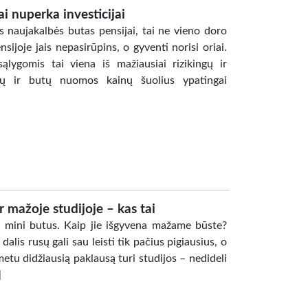
ai nuperka investicijai
ės naujakalbės butas pensijai, tai ne vieno doro
ijoje jais nepasirūpins, o gyventi norisi oriai.
ąlygomis tai viena iš mažiausiai rizikingų ir
ainų ir butų nuomos kainų šuolius ypatingai
 mažoje studijoje – kas tai
i mini butus. Kaip jie išgyvena mažame būste?
lis rusų gali sau leisti tik pačius pigiausius, o
metu didžiausią paklausą turi studijos – nedideli
]