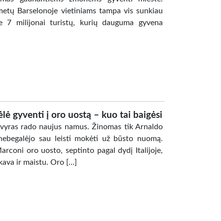
metų Barselonoje vietiniams tampa vis sunkiau
e 7 milijonai turistų, kurių dauguma gyvena
lė gyventi į oro uostą – kuo tai baigėsi
vyras rado naujus namus. Žinomas tik Arnaldo
nebegalėjo sau leisti mokėti už būsto nuomą.
rconi oro uosto, septinto pagal dydį Italijoje,
kava ir maistu. Oro […]