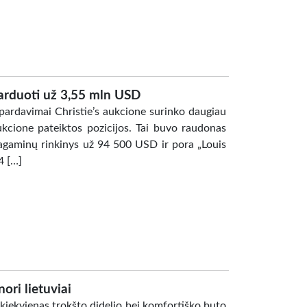
parduoti už 3,55 mln USD
pardavimai Christie’s aukcione surinko daugiau
cione pateiktos pozicijos. Tai buvo raudonas
lagaminų rinkinys už 94 500 USD ir pora „Louis
4 […]
ori lietuviai
kiekvienas trokšto didelio bei komfortiško buto