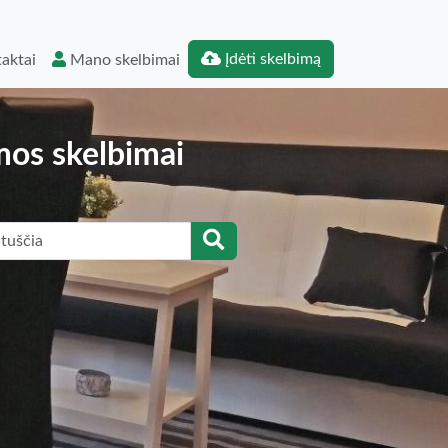
Įdėti skelbimą
aktai
Mano skelbimai
mos skelbimai