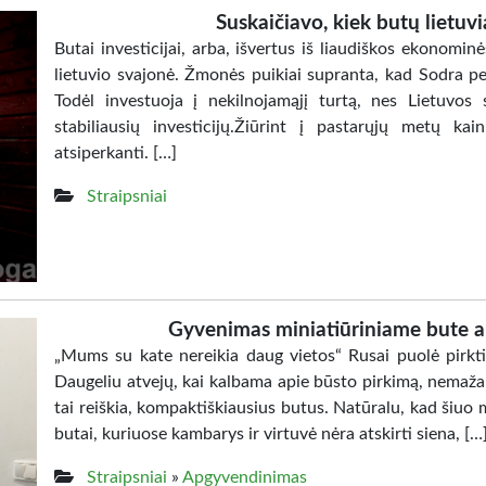
Suskaičiavo, kiek butų lietuvi
Butai investicijai, arba, išvertus iš liaudiškos ekonomin
lietuvio svajonė. Žmonės puikiai supranta, kad Sodra pens
Todėl investuoja į nekilnojamąjį turtą, nes Lietuvos s
stabiliausių investicijų.Žiūrint į pastarųjų metų k
atsiperkanti. […]
Straipsniai
Gyvenimas miniatiūriniame bute ar
„Mums su kate nereikia daug vietos“ Rusai puolė pirkt
Daugeliu atvejų, kai kalbama apie būsto pirkimą, nemaža da
tai reiškia, kompaktiškiausius butus. Natūralu, kad šiuo 
butai, kuriuose kambarys ir virtuvė nėra atskirti siena, […
Straipsniai
»
Apgyvendinimas